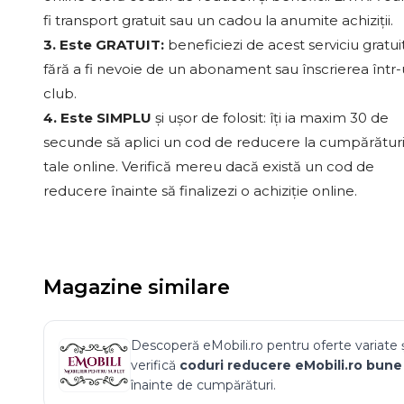
fi transport gratuit sau un cadou la anumite achiziții.
3. Este GRATUIT:
beneficiezi de acest serviciu gratui
fără a fi nevoie de un abonament sau înscrierea într
club.
4. Este SIMPLU
și ușor de folosit: îți ia maxim 30 de
secunde să aplici un cod de reducere la cumpărături
tale online. Verifică mereu dacă există un cod de
reducere înainte să finalizezi o achiziție online.
Magazine similare
Descoperă
eMobili.ro
pentru oferte variate 
verifică
coduri reducere
eMobili.ro
bune
înainte de cumpărături.