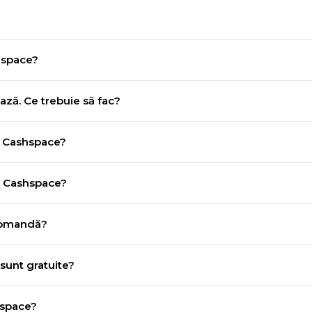
hspace?
ză. Ce trebuie să fac?
a Cashspace?
e Cashspace?
 comandă?
sunt gratuite?
hspace?