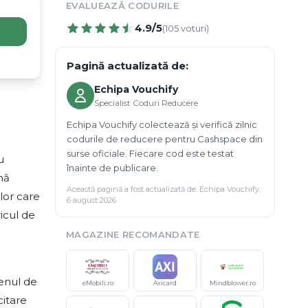
EVALUEAZĂ CODURILE
4.9
/5
(
105
voturi)
Pagină actualizată de:
Echipa Vouchify
Specialist Coduri Reducere
Echipa Vouchify colectează și verifică zilnic
codurile de reducere pentru Cashspace din
surse oficiale. Fiecare cod este testat
u
înainte de publicare.
nă
Această pagină a fost actualizată de:
Echipa Vouchify
,
lor care
6 august 2026
icul de
MAGAZINE RECOMANDATE
menul de
eMobili.ro
Axicard
Mindblower.ro
citare