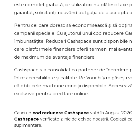
este complet gratuită, iar utilizatorii nu plătesc taxe
garantat, solicitanții neavând obligația de a accepta 
Pentru cei care doresc să economisească și să obțin
campanii speciale. Cu ajutorul unui cod reducere Cashs
îmbunătățite. Reduceri Cashspace sunt disponibile ma
care platformele financiare oferă termeni mai avantaj
de maximum de avantaje financiare.
Cashspace s-a consolidat ca partener de încredere pe
între accesibilitate și calitate. Pe Vouchify.ro găseșt
că obții cele mai bune condiții disponibile. Acceseaz
exclusive pentru creditare online.
Cauți un
cod reducere
Cashspace
valid în
August
2026
Cashspace
verificate zilnic de echipa noastră. Copiază co
suplimentare.