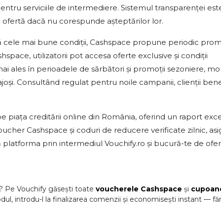
 pentru serviciile de intermediere. Sistemul transparenței est
o ofertă dacă nu corespunde așteptărilor lor.
ă cele mai bune condiții, Cashspace propune periodic promoț
pace, utilizatorii pot accesa oferte exclusive și condiții
i ales în perioadele de sărbători și promoții sezoniere, m
oși. Consultând regulat pentru noile campanii, clienții bene
 piața creditării online din România, oferind un raport exc
i voucher Cashspace și coduri de reducere verificate zilnic, as
ă platforma prin intermediul Vouchify.ro și bucură-te de ofe
? Pe Vouchify găsești toate
voucherele
Cashspace
și
cupoan
dul, introdu-l la finalizarea comenzii și economisești instant — fă