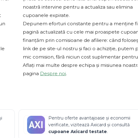
noastră intervine pentru a actualiza sau elimina
t
cupoanele expirate.
-un
Depunem eforturi constante pentru a menține f
pagină actualizată cu cele mai proaspete cupoa
finanțăm prin comisioane de afiliere: când foloseș
le
link de pe site-ul nostru și faci o achiziție, putem 
mic comision, fără niciun cost suplimentar pentru 
Aflați mai multe despre echipa și misiunea noast
pagina
Despre noi
.
și
Pentru oferte avantajoase și economii
verificate, vizitează
Axicard
și consultă
cupoane
Axicard
testate
.