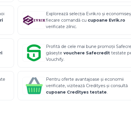
noi
Explorează selecția
Evrik.ro
și economiseș
ri
fiecare comandă cu
cupoane
Evrik.ro
verificate zilnic.
Profită de cele mai bune promoții
Safecre
i
găsește
vouchere
Safecredit
testate p
Vouchify.
ate
Pentru oferte avantajoase și economii
verificate, vizitează
Credityes
și consultă
cupoane
Credityes
testate
.