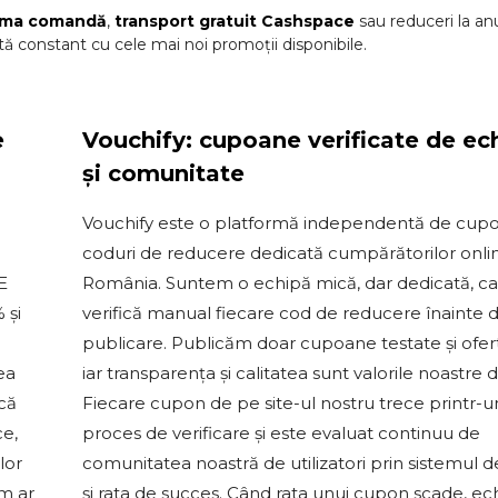
ima comandă
,
transport gratuit
Cashspace
sau reduceri la a
ă constant cu cele mai noi promoții disponibile.
e
Vouchify: cupoane verificate de ec
și comunitate
Vouchify este o platformă independentă de cupo
coduri de reducere dedicată cumpărătorilor onli
E
România. Suntem o echipă mică, dar dedicată, c
 și
verifică manual fiecare cod de reducere înainte 
publicare. Publicăm doar cupoane testate și ofert
ea
iar transparența și calitatea sunt valorile noastre 
 că
Fiecare cupon de pe site-ul nostru trece printr-u
ce,
proces de verificare și este evaluat continuu de
lor
comunitatea noastră de utilizatori prin sistemul d
um ar
și rata de succes. Când rata unui cupon scade, ec