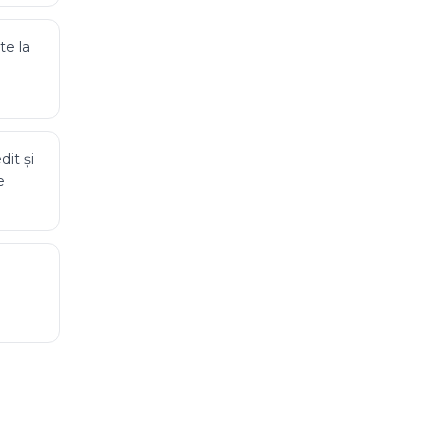
te la
dit
și
e