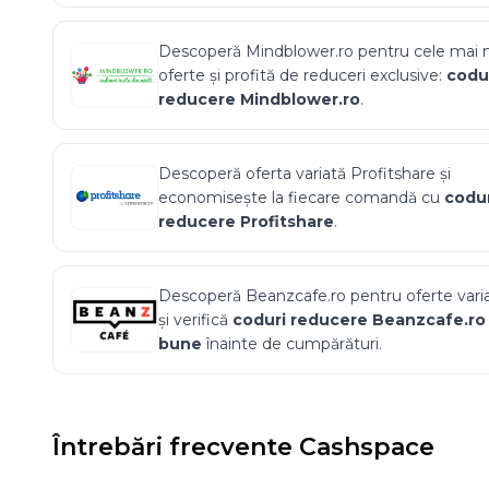
Descoperă
Mindblower.ro
pentru cele mai 
oferte și profită de reduceri exclusive:
codu
reducere
Mindblower.ro
.
Descoperă oferta variată
Profitshare
și
economisește la fiecare comandă cu
codur
reducere
Profitshare
.
Descoperă
Beanzcafe.ro
pentru oferte vari
și verifică
coduri reducere
Beanzcafe.ro
bune
înainte de cumpărături.
Întrebări frecvente
Cashspace