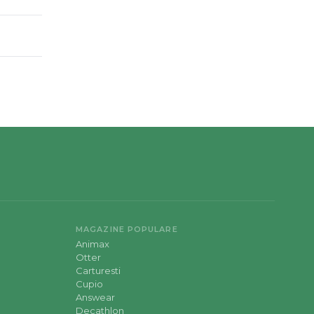
MAGAZINE POPULARE
Animax
Otter
Carturesti
Cupio
Answear
Decathlon