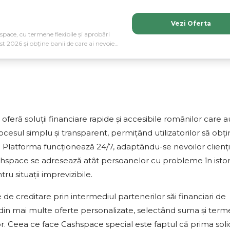
Vezi Oferta
space, cu termene flexibile și aprobări
st 2026 și obține banii de care ai nevoie
feră soluții financiare rapide și accesibile românilor care a
ocesul simplu și transparent, permițând utilizatorilor să obți
e. Platforma funcționează 24/7, adaptându-se nevoilor clienți
 Cashspace se adresează atât persoanelor cu probleme în istor
ru situații imprevizibile.
e creditare prin intermediul partenerilor săi financiari de
ă din mai multe oferte personalizate, selectând suma și ter
r. Ceea ce face Cashspace special este faptul că prima soli