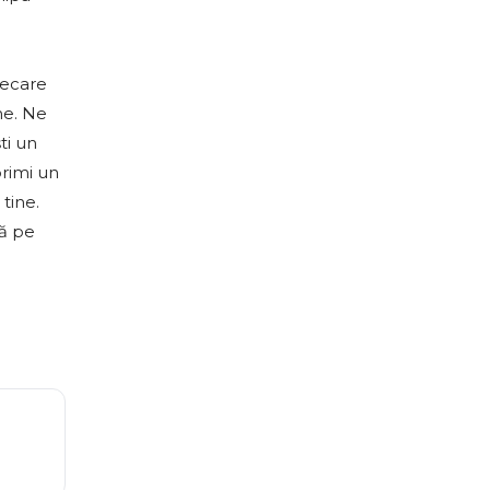
iecare
ne. Ne
ti un
primi un
tine.
ră pe