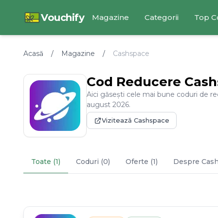
Vouchify
Magazine
Categorii
Top C
Acasă
/
Magazine
/
Cashspace
Cod Reducere
Cash
Aici găsești cele mai bune coduri de r
august
2026
.
Vizitează
Cashspace
Toate (1)
Coduri (0)
Oferte (1)
Despre
Cas