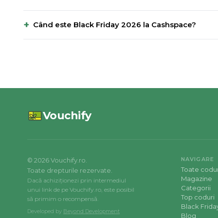
+
Când este Black Friday 2026 la Cashspace?
Vouchify
NAVIGARE
©
2026
Vouchify.ro.
Toate codur
Toate drepturile rezervate.
Magazine
Dacă achiziționezi prin intermediul
Categorii
unui link de pe Vouchify.ro, este posibil
Top coduri
să primim o recompensă.
Black Frida
Developed by
Beyond Development
Blog