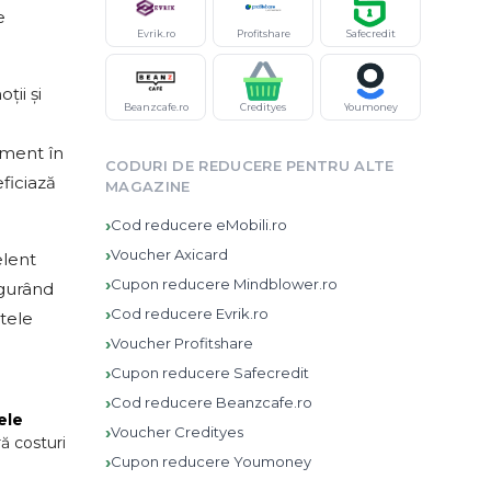
e
Evrik.ro
Profitshare
Safecredit
ii și
Beanzcafe.ro
Credityes
Youmoney
oment în
CODURI DE REDUCERE PENTRU ALTE
ficiază
MAGAZINE
›
Cod reducere
eMobili.ro
›
Voucher
Axicard
elent
›
Cupon reducere
Mindblower.ro
igurând
›
Cod reducere
Evrik.ro
rtele
›
Voucher
Profitshare
›
Cupon reducere
Safecredit
›
Cod reducere
Beanzcafe.ro
ele
›
Voucher
Credityes
ră costuri
›
Cupon reducere
Youmoney