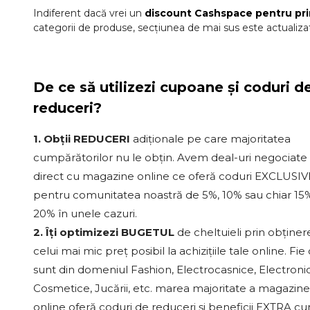
Indiferent dacă vrei un
discount
Cashspace
pentru pr
categorii de produse, secțiunea de mai sus este actualizat
De ce să utilizezi cupoane și coduri d
reduceri?
1. Obții REDUCERI
adiționale pe care majoritatea
cumpărătorilor nu le obțin. Avem deal-uri negociate
direct cu magazine online ce oferă coduri EXCLUSIV
pentru comunitatea noastră de 5%, 10% sau chiar 15%
20% în unele cazuri.
2. Îți optimizezi BUGETUL
de cheltuieli prin obținer
celui mai mic preț posibil la achizițiile tale online. Fie
sunt din domeniul Fashion, Electrocasnice, Electroni
Cosmetice, Jucării, etc. marea majoritate a magazine
online oferă coduri de reduceri și beneficii EXTRA c