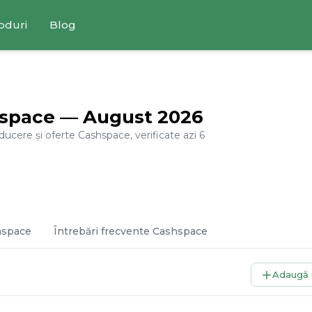
oduri
Blog
space
—
August
2026
educere și oferte
Cashspace
, verificate azi
6
hspace
Întrebări frecvente
Cashspace
Adaugă 