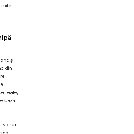
numite
hipă
ane și
ne din
are
de
e reale,
de bază.
n
e voturi
hipa