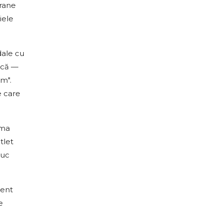
orane
iele
dale cu
ică —
om".
e care
rma
tlet
duc
lent
e