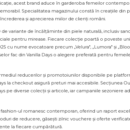
dedicație, acest brand aduce în garderoba femeilor contemp
morabil. Specialitatea magazinului constă în creațiile din p
t încrederea și aprecierea miilor de clienți români.
 de variante de încălțăminte din piele naturală, inclusiv san
eciale pentru mirease. Fiecare colecție poartă o poveste un
e 2025 cu nume evocatoare precum „Velura", „Lumora" și „Blo
uselor fac din Vanilla Days o alegere preferată pentru femeil
mediul reducerilor și promotoiunilor disponibile pe platfo
days la checkout asigură preturi mai accesibile. Secțiunea Ou
s pe diverse colecții și articole, iar campaniile sezoniere a
 în fashion-ul romanesc contemporan, oferind un raport exce
coduri de reducere, găsești zilnic vouchere și oferte verificat
igente la fiecare cumpărătură.