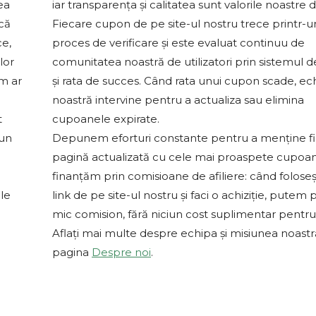
ea
iar transparența și calitatea sunt valorile noastre 
 că
Fiecare cupon de pe site-ul nostru trece printr-u
ce,
proces de verificare și este evaluat continuu de
lor
comunitatea noastră de utilizatori prin sistemul d
um ar
și rata de succes. Când rata unui cupon scade, ec
noastră intervine pentru a actualiza sau elimina
t
cupoanele expirate.
-un
Depunem eforturi constante pentru a menține f
pagină actualizată cu cele mai proaspete cupoa
finanțăm prin comisioane de afiliere: când foloseș
le
link de pe site-ul nostru și faci o achiziție, putem 
mic comision, fără niciun cost suplimentar pentru 
Aflați mai multe despre echipa și misiunea noast
pagina
Despre noi
.