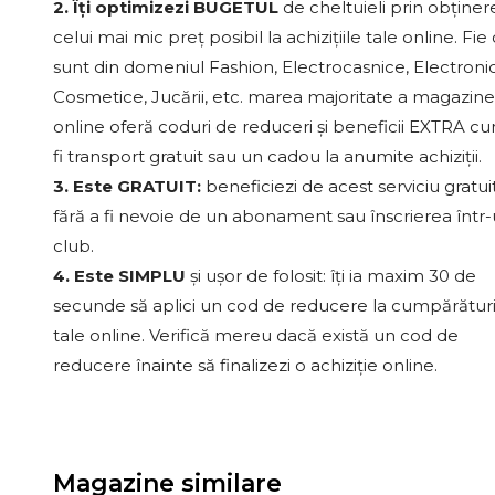
2. Îți optimizezi BUGETUL
de cheltuieli prin obținer
celui mai mic preț posibil la achizițiile tale online. Fie
sunt din domeniul Fashion, Electrocasnice, Electroni
Cosmetice, Jucării, etc. marea majoritate a magazine
online oferă coduri de reduceri și beneficii EXTRA c
fi transport gratuit sau un cadou la anumite achiziții.
3. Este GRATUIT:
beneficiezi de acest serviciu gratui
fără a fi nevoie de un abonament sau înscrierea într
club.
4. Este SIMPLU
și ușor de folosit: îți ia maxim 30 de
secunde să aplici un cod de reducere la cumpărături
tale online. Verifică mereu dacă există un cod de
reducere înainte să finalizezi o achiziție online.
Magazine similare