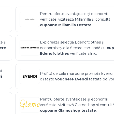
Pentru oferte avantajoase și economii
verificate, vizitează
Millamilla
și consultă
cupoane
Millamilla
testate
.
e și
Explorează selecția
Edenofclothes
și
ere
economisește la fiecare comandă cu
cu
Edenofclothes
verificate zilnic.
i
Profită de cele mai bune promoții
Evendi
i
găsește
vouchere
Evendi
testate pe Vou
Pentru oferte avantajoase și economii
verificate, vizitează
Glamoshop
și consult
cupoane
Glamoshop
testate
.