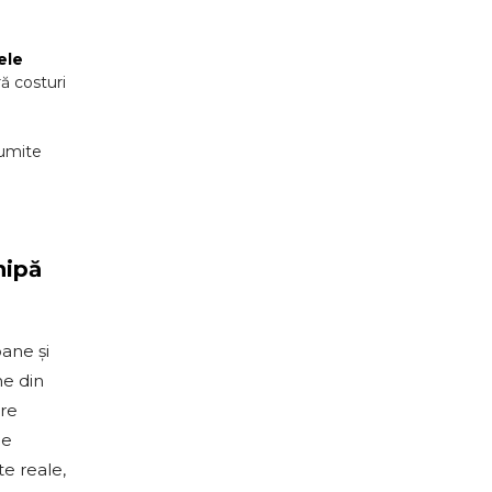
ele
ră costuri
numite
hipă
ane și
ne din
are
de
e reale,