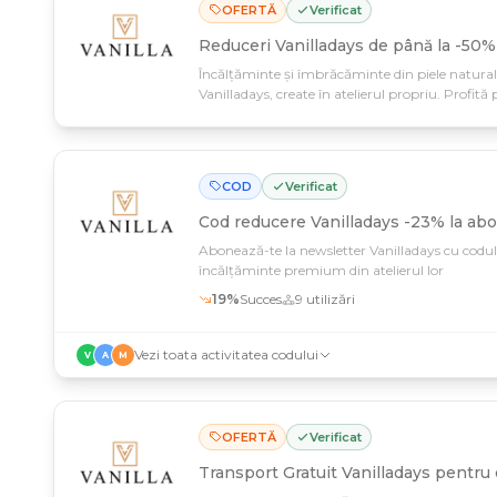
OFERTĂ
Verificat
Reduceri Vanilladays de până la -50% 
Încălțăminte și îmbrăcăminte din piele natural
Vanilladays, create în atelierul propriu. Profită 
piese premium cu care fiecare femeie merită să
COD
Verificat
Cod reducere
Vanilladays -23% la ab
Abonează-te la newsletter Vanilladays cu codul 
încălțăminte premium din atelierul lor
19
%
Succes
9
utilizări
Vezi toata activitatea codului
V
A
M
OFERTĂ
Verificat
Transport Gratuit Vanilladays pentru