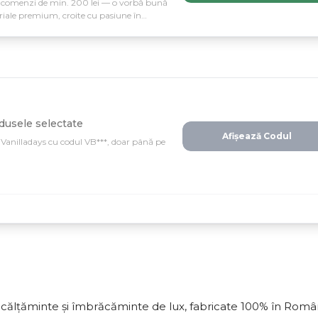
ru comenzi de min. 200 lei — o vorbă bună
riale premium, croite cu pasiune în
tă.
odusele selectate
Afișează Codul
anilladays cu codul VB***, doar până pe
ncălțăminte și îmbrăcăminte de lux, fabricate 100% în Româ