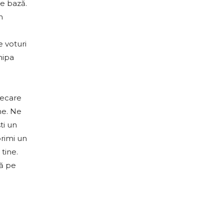
de bază.
n
e voturi
hipa
iecare
ne. Ne
ti un
primi un
tine.
ră pe