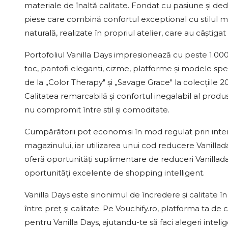
materiale de înaltă calitate. Fondat cu pasiune și 
piese care combină confortul exceptional cu stilul me
naturală, realizate în propriul atelier, care au câștiga
Portofoliul Vanilla Days impresionează cu peste 1.000
toc, pantofi eleganti, cizme, platforme și modele sp
de la „Color Therapy" și „Savage Grace" la colecțiil
Calitatea remarcabilă și confortul inegalabil al prod
nu compromit între stil și comoditate.
Cumpărătorii pot economisi în mod regulat prin inter
magazinului, iar utilizarea unui cod reducere Vanilla
oferă oportunități suplimentare de reduceri Vanilladay
oportunități excelente de shopping intelligent.
Vanilla Days este sinonimul de încredere și calitate
între preț și calitate. Pe Vouchify.ro, platforma ta de 
pentru Vanilla Days, ajutandu-te să faci alegeri intel