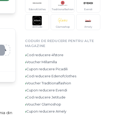
Edenofclothes
Traditionalfashion
Evendi
Jetitude
Glamoshop
Amely
CODURI DE REDUCERE PENTRU ALTE
MAGAZINE
Q34
›
Cod reducere
4fstore
›
Voucher
Millamilla
›
Cupon reducere
Picadili
›
Cod reducere
Edenofclothes
›
Voucher
Traditionalfashion
›
Cupon reducere
Evendi
›
Cod reducere
Jetitude
›
Voucher
Glamoshop
›
Cupon reducere
Amely
nia din