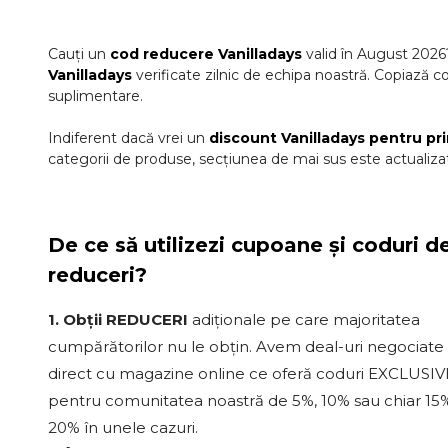
Cauți un
cod reducere
Vanilladays
valid în
August
2026
Vanilladays
verificate zilnic de echipa noastră. Copiază co
suplimentare.
Indiferent dacă vrei un
discount
Vanilladays
pentru pr
categorii de produse, secțiunea de mai sus este actualizat
De ce să utilizezi cupoane și coduri d
reduceri?
1. Obții REDUCERI
adiționale pe care majoritatea
cumpărătorilor nu le obțin. Avem deal-uri negociate
direct cu magazine online ce oferă coduri EXCLUSIV
pentru comunitatea noastră de 5%, 10% sau chiar 15%
20% în unele cazuri.