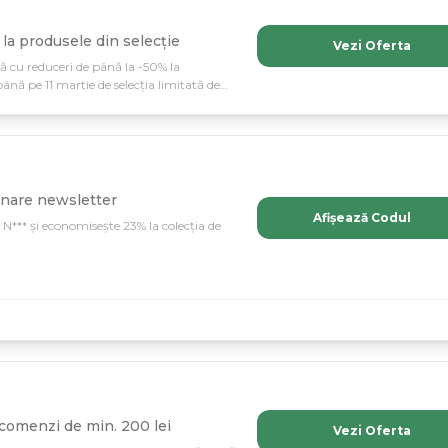
la produsele din selecție
Vezi Oferta
ă cu reduceri de până la -50% la
până pe 11 martie de selecția limitată de
 se trateze frumos.
onare newsletter
Afișează Codul
N*** și economisește 23% la colecția de
 comenzi de min. 200 lei
Vezi Oferta