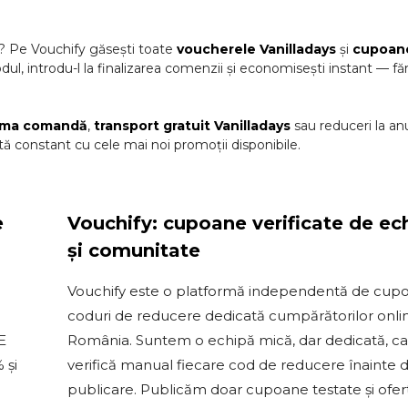
? Pe Vouchify găsești toate
voucherele
Vanilladays
și
cupoan
dul, introdu-l la finalizarea comenzii și economisești instant — fă
ima comandă
,
transport gratuit
Vanilladays
sau reduceri la a
ă constant cu cele mai noi promoții disponibile.
e
Vouchify: cupoane verificate de ec
și comunitate
Vouchify este o platformă independentă de cupo
coduri de reducere dedicată cumpărătorilor onli
E
România. Suntem o echipă mică, dar dedicată, c
 și
verifică manual fiecare cod de reducere înainte 
publicare. Publicăm doar cupoane testate și ofert