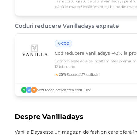
Transportul gratuit e tău la Vanilladays pent
până în martie! Încălțăminte și haine din mate
propriul atelier, acum mai accesibile ca nicioda
Coduri reducere
Vanilladays
expirate
COD
Cod reducere
Vanilladays -43% la pr
Economisește 43% pe încălțămintea premium V
12 februarie
25
%
Succes
17
utilizări
Vezi toata activitatea codului
V
A
M
Despre
Vanilladays
Vanilla Days este un magazin de fashion care oferă î