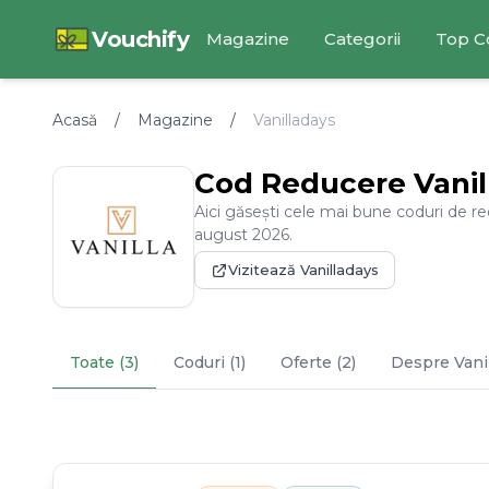
Vouchify
Magazine
Categorii
Top C
Acasă
/
Magazine
/
Vanilladays
Cod Reducere
Vani
Aici găsești cele mai bune coduri de r
august
2026
.
Vizitează
Vanilladays
Toate (3)
Coduri (1)
Oferte (2)
Despre
Vani