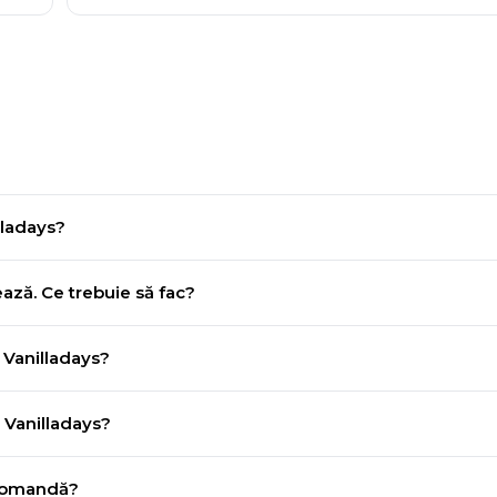
lladays?
ază. Ce trebuie să fac?
 Vanilladays?
 Vanilladays?
 comandă?