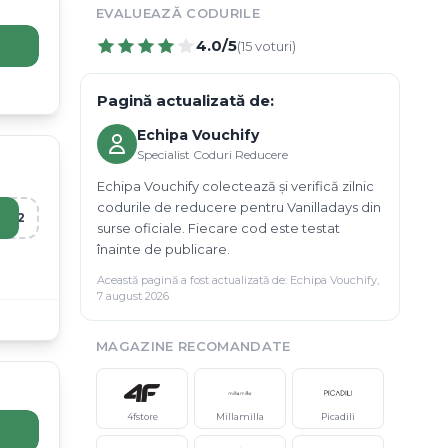
EVALUEAZĂ CODURILE
4.0
/5
(
15
voturi)
Pagină actualizată de:
Echipa Vouchify
Specialist Coduri Reducere
Echipa Vouchify colectează și verifică zilnic
codurile de reducere pentru Vanilladays din
R12
surse oficiale. Fiecare cod este testat
înainte de publicare.
Această pagină a fost actualizată de:
Echipa Vouchify
,
7 august 2026
MAGAZINE RECOMANDATE
4fstore
Millamilla
Picadili