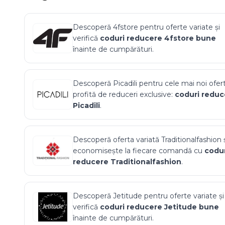
Descoperă
4fstore
pentru oferte variate și
verifică
coduri reducere
4fstore
bune
înainte de cumpărături.
Descoperă
Picadili
pentru cele mai noi ofert
profită de reduceri exclusive:
coduri reduc
Picadili
.
Descoperă oferta variată
Traditionalfashion
ș
economisește la fiecare comandă cu
codur
reducere
Traditionalfashion
.
Descoperă
Jetitude
pentru oferte variate și
verifică
coduri reducere
Jetitude
bune
înainte de cumpărături.