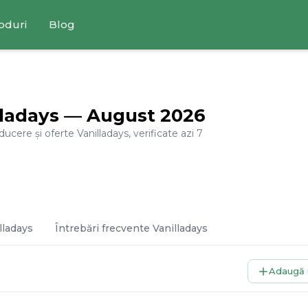
oduri
Blog
lladays
—
August
2026
educere și oferte
Vanilladays
, verificate azi
7
lladays
Întrebări frecvente
Vanilladays
Adaugă 