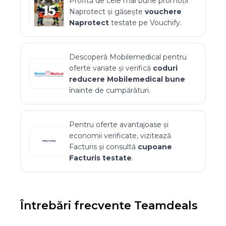
Profită de cele mai bune promoții
Naprotect
și găsește
vouchere
Naprotect
testate pe Vouchify.
Descoperă
Mobilemedical
pentru
oferte variate și verifică
coduri
reducere
Mobilemedical
bune
înainte de cumpărături.
Pentru oferte avantajoase și
economii verificate, vizitează
Facturis
și consultă
cupoane
Facturis
testate
.
Întrebări frecvente
Teamdeals