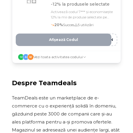
-12% la produsele selectate
Activează codul 7*** și economisește
12% la mii de produse selectate pe
Teamdeals
20
%
Succes
5
utilizări
Afișează Codul
Z9N
Vezi toata activitatea codului
V
A
M
Despre
Teamdeals
TeamDeals este un marketplace de e-
commerce cu o experiență solidă în domeniu,
găzduind peste 3000 de companii care și-au
ales platforma pentru a-și promova ofertele.
Magazinul se adresează unei audiențe largi, atât