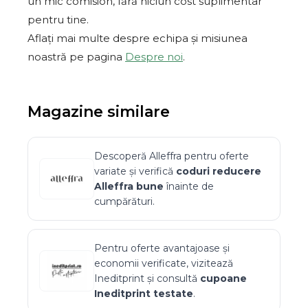
un mic comision, fără niciun cost suplimentar
pentru tine.
Aflați mai multe despre echipa și misiunea
noastră pe pagina
Despre noi
.
Magazine similare
Descoperă
Alleffra
pentru oferte
variate și verifică
coduri reducere
Alleffra
bune
înainte de
cumpărături.
Pentru oferte avantajoase și
economii verificate, vizitează
Ineditprint
și consultă
cupoane
Ineditprint
testate
.