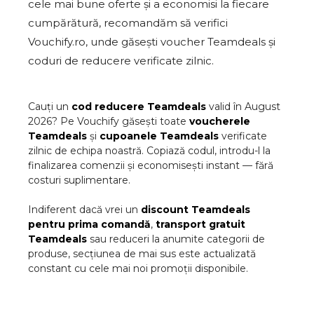
cele mai bune oferte și a economisi la fiecare
cumpărătură, recomandăm să verifici
Vouchify.ro, unde găsești voucher Teamdeals și
coduri de reducere verificate zilnic.
Cauți un
cod reducere
Teamdeals
valid în
August
2026
? Pe Vouchify găsești toate
voucherele
Teamdeals
și
cupoanele
Teamdeals
verificate
zilnic de echipa noastră. Copiază codul, introdu-l la
finalizarea comenzii și economisești instant — fără
costuri suplimentare.
Indiferent dacă vrei un
discount
Teamdeals
pentru prima comandă
,
transport gratuit
Teamdeals
sau reduceri la anumite categorii de
produse, secțiunea de mai sus este actualizată
constant cu cele mai noi promoții disponibile.