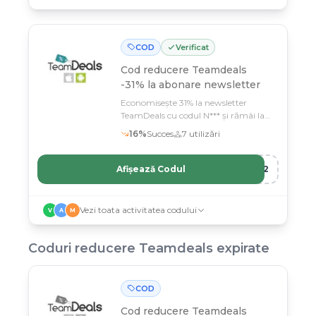
COD
Verificat
Cod reducere
Teamdeals
-31% la abonare newsletter
Economisește 31% la newsletter
TeamDeals cu codul N*** și rămâi la
curent cu cele mai bune oferte
16
%
Succes
7
utilizări
Afișează Codul
R12
Vezi toata activitatea codului
V
A
M
Coduri reducere
Teamdeals
expirate
COD
Cod reducere
Teamdeals