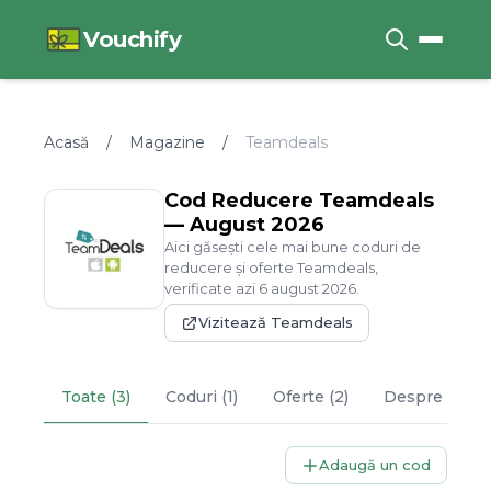
Vouchify
Acasă
/
Magazine
/
Teamdeals
Cod Reducere
Teamdeals
—
August
2026
Aici găsești cele mai bune coduri de
reducere și oferte
Teamdeals
,
verificate azi
6
august
2026
.
Vizitează
Teamdeals
Toate (3)
Coduri (1)
Oferte (2)
Despre
Team
Adaugă un cod