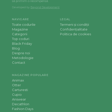
să primim o recompensă.
Developed by
Beyond Development
NAVIGARE
LEGAL
Toate codurile
Termeni și condiții
Magazine
Confidențialitate
Categorii
Politica de cookies
Top coduri
Black Friday
Blog
Despre noi
Metodologie
Contact
MAGAZINE POPULARE
Animax
Otter
Carturesti
Cupio
Answear
Decathlon
Fashion Days