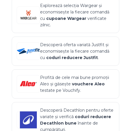
Explorează selecția
Wargear
și
economisește la fiecare comandă
cu
cupoane
Wargear
verificate
zilnic.
Descoperă oferta variată
Justfit
și
economisește la fiecare comandă
cu
coduri reducere
Justfit
.
Profită de cele mai bune promoții
Aleo
și găsește
vouchere
Aleo
testate pe Vouchify.
Descoperă
Decathlon
pentru oferte
variate și verifică
coduri reducere
Decathlon
bune
înainte de
cumpărături.