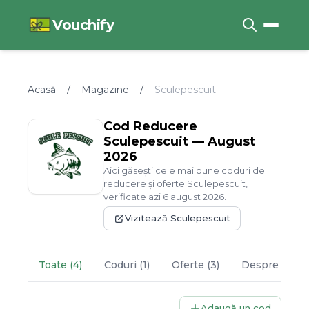
Vouchify
Acasă
/
Magazine
/
Sculepescuit
Cod Reducere
Sculepescuit
—
August
2026
Aici găsești cele mai bune coduri de
reducere și oferte
Sculepescuit
,
verificate azi
6
august
2026
.
Vizitează
Sculepescuit
Toate (4)
Coduri (1)
Oferte (3)
Despre
Scule
Adaugă un cod