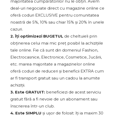
majoritatea cumpărătorilor nu le obțin. Avem
deal-uri negociate direct cu magazine online ce
oferă coduri EXCLUSIVE pentru comunitatea
noastră de 5%, 10% sau chiar 15% și 20% în unele
cazuri.
2. Îți optimizezi BUGETUL
de cheltuieli prin
obținerea celui mai mic preț posibil la achizițiile
tale online. Fie că sunt din domeniul Fashion,
Electrocasnice, Electronice, Cosmetice, Jucării,
etc. marea majoritate a magazinelor online
oferă coduri de reduceri și beneficii EXTRA cum
ar fi transport gratuit sau un cadou la anumite
achiziții.
3. Este GRATUIT:
beneficiezi de acest serviciu
gratuit fără a fi nevoie de un abonament sau
înscrierea într-un club.
4. Este SIMPLU
și ușor de folosit: îți ia maxim 30