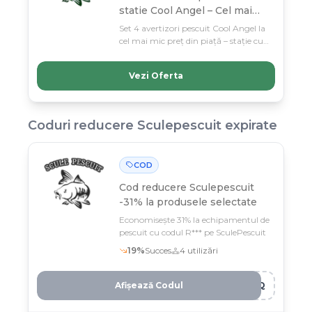
statie Cool Angel – Cel mai
bun pret din piata! (Best
Set 4 avertizori pescuit Cool Angel la
Seller 6% comision)
cel mai mic preț din piață – stație cu
senzori și geantă protecție incluse.
Ofertă limitată până 31 august:
Vezi Oferta
profită acum de reducerea istorică la
cea mai căutată stație de pescuit!
Coduri reducere
Sculepescuit
expirate
COD
Cod reducere
Sculepescuit
-31% la produsele selectate
Economisește 31% la echipamentul de
pescuit cu codul R*** pe SculePescuit
19
%
Succes
4
utilizări
Afișează Codul
1IQ