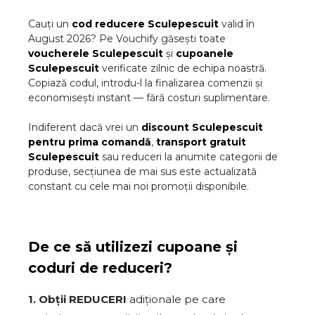
Cauți un
cod reducere
Sculepescuit
valid în
August
2026
? Pe Vouchify găsești toate
voucherele
Sculepescuit
și
cupoanele
Sculepescuit
verificate zilnic de echipa noastră.
Copiază codul, introdu-l la finalizarea comenzii și
economisești instant — fără costuri suplimentare.
Indiferent dacă vrei un
discount
Sculepescuit
pentru prima comandă
,
transport gratuit
Sculepescuit
sau reduceri la anumite categorii de
produse, secțiunea de mai sus este actualizată
constant cu cele mai noi promoții disponibile.
De ce să utilizezi cupoane și
coduri de reduceri?
1. Obții REDUCERI
adiționale pe care