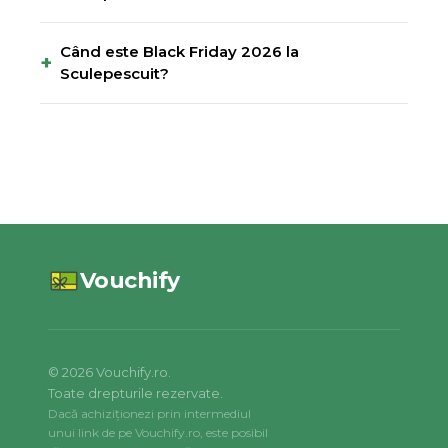
Când este Black Friday 2026 la
+
Sculepescuit?
Vouchify
©
2026
Vouchify.ro.
Toate drepturile rezervate.
Dacă achiziționezi prin intermediul
unui link de pe Vouchify.ro, este posibil