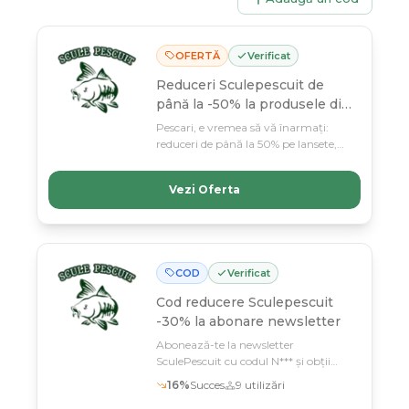
OFERTĂ
Verificat
Reduceri Sculepescuit de
până la -50% la produsele din
selecție
Pescari, e vremea să vă înarmați:
reduceri de până la 50% pe lansete,
mulinete și toate accesoriile de top
până pe 11 martie. Nu rata sezonul
Vezi Oferta
potrivit cu prețuri care-ți taie
răsuflarea!
COD
Verificat
Cod reducere
Sculepescuit
-30% la abonare newsletter
Abonează-te la newsletter
SculePescuit cu codul N*** și obții
30% reducere la articolele de pescuit și
16
%
Succes
9
utilizări
outdoor