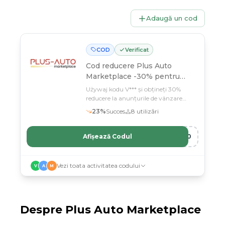
Adaugă un cod
COD
Verificat
Cod reducere
Plus Auto
Marketplace -30% pentru
anunt vanzare auto, pachet
Używaj kodu V*** și obțineți 30%
Maraton si Sprint
reducere la anunțurile de vânzare
auto pe Plus Auto Marketplace
23
%
Succes
8
utilizări
Afișează Codul
Y30
Vezi toata activitatea codului
V
A
M
Despre
Plus Auto Marketplace