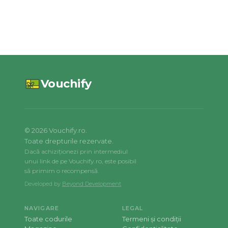
Vouchify
©
2026
Vouchify.ro.
Toate drepturile rezervate.
Dacă achiziționezi prin intermediul
unui link de pe Vouchify.ro, este posibil
să primim o recompensă.
Developed by
Beyond Development
NAVIGARE
LEGAL
Toate codurile
Termeni și condiții