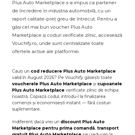
Plus Auto Marketplace s-a impus ca partener
de încredere în industria automobilă, cu un
raport calitate-preț greu de întrecut. Pentru a
găsi cel mai bun voucher Plus Auto
Marketplace și coduri verificate zilnic, accesează
Vouchify.ro, unde sunt centralizate toate
ofertele active ale platformei.
Cauți un
cod reducere
Plus Auto Marketplace
valid în
August
2026
? Pe Vouchify găsești toate
voucherele
Plus Auto Marketplace
și
cupoanele
Plus Auto Marketplace
verificate zilnic de echipa
noastră. Copiază codul, introdu-l la finalizarea
comenzii și economisești instant — fără costuri
suplimentare.
Indiferent dacă vrei un
discount
Plus Auto
Marketplace
pentru prima comandă
,
transport
gratuit
Plus Auto Marketplace
sau reduceri la