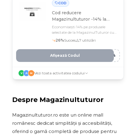
COD
Cod reducere
Magazinultuturor -14% la
produsele selectate
Economisești 14% pe produsele
selectate de la MagazinulTuturor cu
codul L***
26
%
Succes
7
utilizări
Afișează Codul
NA4
Vezi toata activitatea codului
V
A
M
Despre
Magazinultuturor
Magazinultuturor.ro este un online mall
românesc dedicat simplității și accesibilității,
oferind o gamă completă de produse pentru