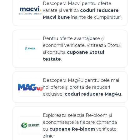
Descoperă
Macvi
pentru oferte
variate și verifică
coduri reducere
Macvi
bune
înainte de cumpărături.
Pentru oferte avantajoase și
economii verificate, vizitează
Etotul
și consultă
cupoane
Etotul
testate
.
Descoperă
Mag4u
pentru cele mai
noi oferte și profită de reduceri
exclusive:
coduri reducere
Mag4u
.
Explorează selecția
Re-bloom
și
economisește la fiecare comandă
cu
cupoane
Re-bloom
verificate
zilnic.