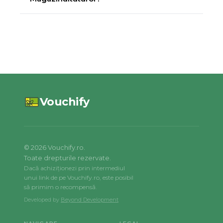
Vouchify
©
2026
Vouchify.ro.
Toate drepturile rezervate.
Dacă achiziționezi prin intermediul
unui link de pe Vouchify.ro, este posibil
să primim o recompensă.
Developed by
Beyond Development