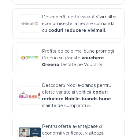
Descoperă oferta variată
Vivimall
și
economisește la fiecare comandă
cu
coduri reducere
Vivimall
.
Profită de cele mai bune promoții
Greeno
și găsește
vouchere
Greeno
testate pe Vouchify.
Descoperă
Noblle-brands
pentru
oferte variate și verifică
coduri
reducere
Noblle-brands
bune
înainte de cumpărături.
Pentru oferte avantajoase și
economii verificate, vizitează