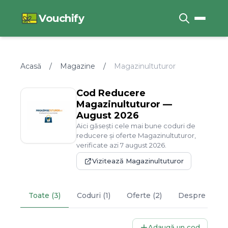
Vouchify
Acasă
/
Magazine
/
Magazinultuturor
Cod Reducere
Magazinultuturor
—
August
2026
Aici găsești cele mai bune coduri de
reducere și oferte
Magazinultuturor
,
verificate azi
7
august
2026
.
Vizitează
Magazinultuturor
Toate (3)
Coduri (1)
Oferte (2)
Despre
Magaz
Adaugă un cod