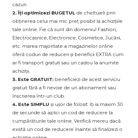
cazuri.
2. Îți optimizezi BUGETUL
de cheltuieli prin
obținerea celui mai mic preț posibil la achizițiile
tale online. Fie că sunt din domeniul Fashion,
Electrocasnice, Electronice, Cosmetice, Jucării,
etc. marea majoritate a magazinelor online
oferă coduri de reduceri și beneficii EXTRA cum
ar fi transport gratuit sau un cadou la anumite
achiziții.
3. Este GRATUIT:
beneficiezi de acest serviciu
gratuit fără a fi nevoie de un abonament sau
înscrierea într-un club.
4. Este SIMPLU
și ușor de folosit: îți ia maxim 30
de secunde să aplici un cod de reducere la
cumpărăturile tale online. Verifică mereu dacă
există un cod de reducere înainte să finalizezi o
achiziție online.