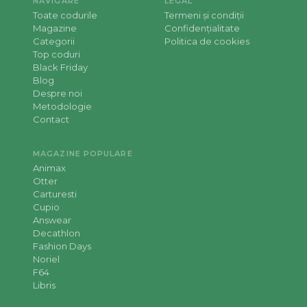
NAVIGARE
LEGAL
Toate codurile
Termeni și condiții
Magazine
Confidențialitate
Categorii
Politica de cookies
Top coduri
Black Friday
Blog
Despre noi
Metodologie
Contact
MAGAZINE POPULARE
Animax
Otter
Carturesti
Cupio
Answear
Decathlon
Fashion Days
Noriel
F64
Libris