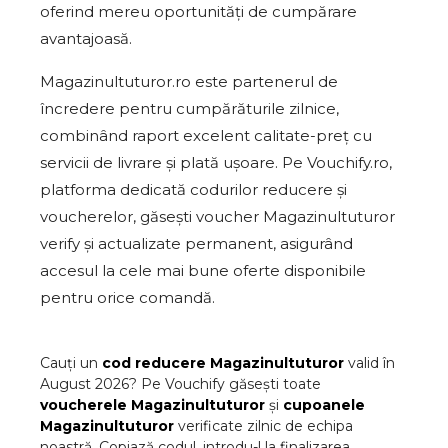
oferind mereu oportunități de cumpărare
avantajoasă.
Magazinultuturor.ro este partenerul de
încredere pentru cumpărăturile zilnice,
combinând raport excelent calitate-preț cu
servicii de livrare și plată ușoare. Pe Vouchify.ro,
platforma dedicată codurilor reducere și
voucherelor, găsești voucher Magazinultuturor
verify și actualizate permanent, asigurând
accesul la cele mai bune oferte disponibile
pentru orice comandă.
Cauți un
cod reducere
Magazinultuturor
valid în
August
2026
? Pe Vouchify găsești toate
voucherele
Magazinultuturor
și
cupoanele
Magazinultuturor
verificate zilnic de echipa
noastră. Copiază codul, introdu-l la finalizarea