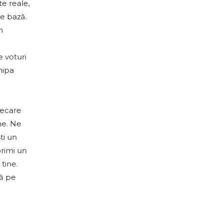
e reale,
de bază.
n
e voturi
hipa
iecare
ne. Ne
ti un
primi un
tine.
ră pe