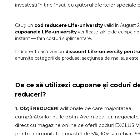
investești în tine însuți cu ajutorul ofertelor speciale
Cauți un
cod reducere
Life-university
valid în
August
2
cupoanele
Life-university
verificate zilnic de echipa no
instant — fără costuri suplimentare.
Indiferent dacă vrei un
discount
Life-university
pentru
anumite categorii de produse, secțiunea de mai sus este a
De ce să utilizezi cupoane și coduri d
reduceri?
1. Obții REDUCERI
adiționale pe care majoritatea
cumpărătorilor nu le obțin. Avem deal-uri negociate
direct cu magazine online ce oferă coduri EXCLUSIV
pentru comunitatea noastră de 5%, 10% sau chiar 15%