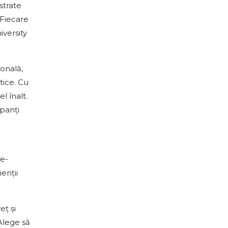
strate
 Fiecare
iversity
onală,
tice. Cu
l înalt.
ipanți
fe-
enții
eț și
 Alege să