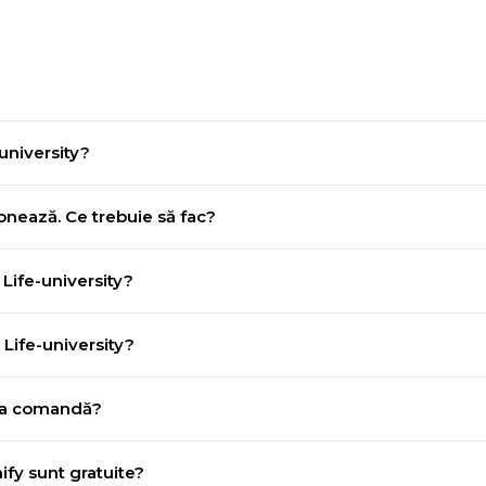
university?
onează. Ce trebuie să fac?
Life-university?
Life-university?
ima comandă?
ify sunt gratuite?