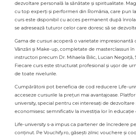
dezvoltare personală la sănătate și spiritualitate. Mag
cu top experți și performeri din România, care pun la d
curs este disponibil cu acces permanent după înrolare
se adresează tuturor celor care doresc să se dezvolte
Gama de cursuri acoperă o varietate impresionantă 
Vânzări și Make-up, completate de masterclassuri în Săn
instructori precum Dr. Mihaela Bilic, Lucian Negoiță, S
Fiecare curs este structurat profesional și ușor de u
de toate nivelurile.
Cumpărătorii pot beneficia de cod reducere Life-unive
acceseze cursurile la prețuri mai avantajoase. Platfo
university, special pentru cei interesați de dezvoltare 
economisesc semnificativ la investiția lor în educație 
Life-university s-a impus ca partener de încredere pen
conținut. Pe Vouchify.ro, găsești zilnic vouchere și codu