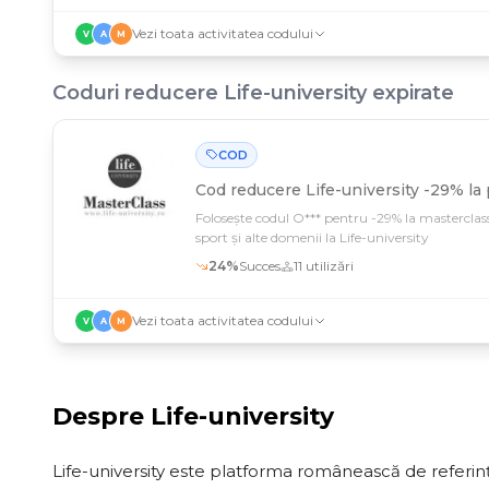
Vezi toata activitatea codului
V
A
M
Coduri reducere
Life-university
expirate
COD
Cod reducere
Life-university -29% la
Folosește codul O*** pentru -29% la masterclassu
sport și alte domenii la Life-university
24
%
Succes
11
utilizări
Vezi toata activitatea codului
V
A
M
Despre
Life-university
Life-university este platforma românească de referință