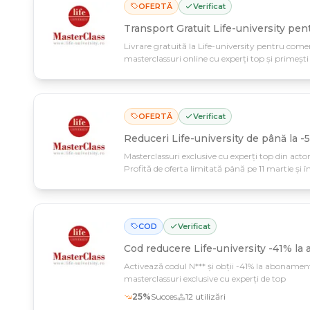
OFERTĂ
Verificat
Transport Gratuit Life-university pen
Livrare gratuită la Life-university pentru comenz
masterclassuri online cu experți top și primești 
până pe 11 martie.
OFERTĂ
Verificat
Reduceri Life-university de până la -
Masterclassuri exclusive cu experți top din actor
Profită de oferta limitată până pe 11 martie și î
industriă.
COD
Verificat
Cod reducere
Life-university -41% la
Activează codul N*** și obții -41% la abonamen
masterclassuri exclusive cu experți de top
25
%
Succes
12
utilizări