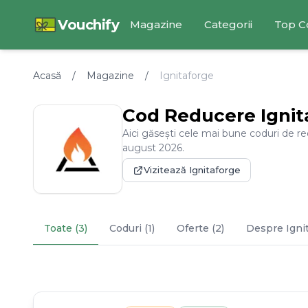
Vouchify
Magazine
Categorii
Top C
Acasă
/
Magazine
/
Ignitaforge
Cod Reducere
Igni
Aici găsești cele mai bune coduri de r
august
2026
.
Vizitează
Ignitaforge
Toate (3)
Coduri (1)
Oferte (2)
Despre
Igni