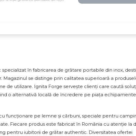
cializat în fabricarea de grătare portabile din inox, dest
r. Magazinul se distinge prin calitatea superioară a produsel
me de utilizare. Ignita Forge servește clienți care caută soluți
erind o alternativă locală de încredere pe piața echipamente
cu funcționare pe lemne și cărbuni, speciale pentru campin
ate. Fiecare produs este fabricat în România cu atenție la det
g pentru iubitorii de grătar authentic. Diversitatea ofertei