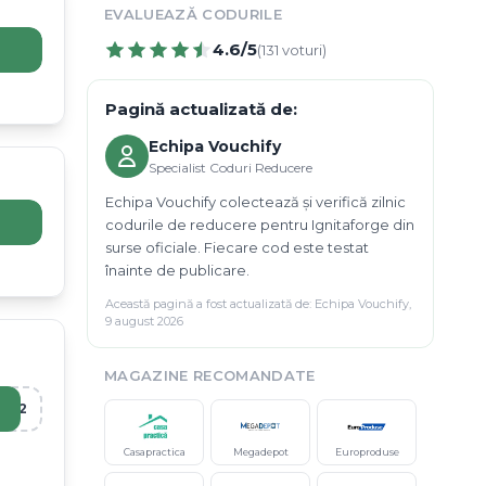
EVALUEAZĂ CODURILE
4.6
/5
(
131
voturi)
Pagină actualizată de:
Echipa Vouchify
Specialist Coduri Reducere
Echipa Vouchify colectează și verifică zilnic
codurile de reducere pentru Ignitaforge din
surse oficiale. Fiecare cod este testat
înainte de publicare.
Această pagină a fost actualizată de:
Echipa Vouchify
,
9 august 2026
MAGAZINE RECOMANDATE
R12
Casapractica
Megadepot
Europroduse