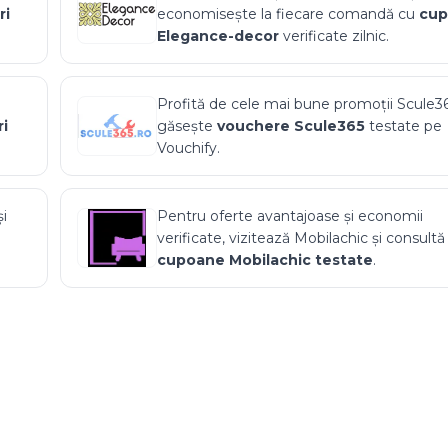
ri
economisește la fiecare comandă cu
cu
Elegance-decor
verificate zilnic.
Profită de cele mai bune promoții
Scule3
i
găsește
vouchere
Scule365
testate pe
Vouchify.
și
Pentru oferte avantajoase și economii
verificate, vizitează
Mobilachic
și consultă
cupoane
Mobilachic
testate
.