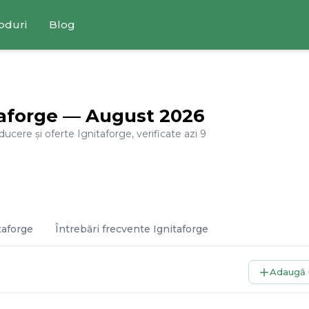
oduri
Blog
taforge
—
August
2026
educere și oferte
Ignitaforge
, verificate azi
9
taforge
Întrebări frecvente
Ignitaforge
Adaugă 