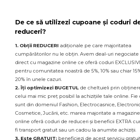
De ce să utilizezi cupoane și coduri d
reduceri?
1. Obții REDUCERI
adiționale pe care majoritatea
cumpărătorilor nu le obțin. Avem deal-uri negociate
direct cu magazine online ce oferă coduri EXCLUSIV
pentru comunitatea noastră de 5%, 10% sau chiar 15%
20% în unele cazuri.
2. Îți optimizezi BUGETUL
de cheltuieli prin obținer
celui mai mic preț posibil la achizițiile tale online. Fie
sunt din domeniul Fashion, Electrocasnice, Electroni
Cosmetice, Jucării, etc. marea majoritate a magazine
online oferă coduri de reduceri și beneficii EXTRA c
fi transport gratuit sau un cadou la anumite achiziții.
3. Este GRATUIT:
beneficiezi de acest serviciu gratui