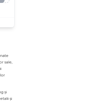
inate
or sale,
i
lor
g și
alii și