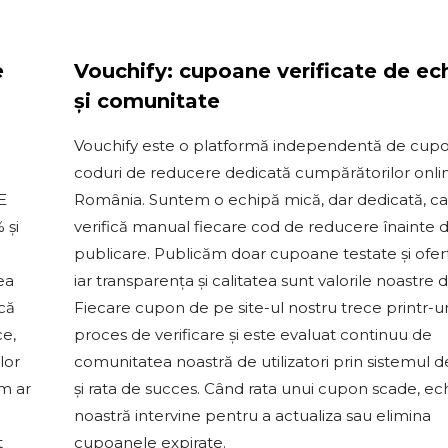
e
Vouchify: cupoane verificate de ec
și comunitate
Vouchify este o platformă independentă de cupo
coduri de reducere dedicată cumpărătorilor onli
E
România. Suntem o echipă mică, dar dedicată, c
 și
verifică manual fiecare cod de reducere înainte 
publicare. Publicăm doar cupoane testate și ofert
ea
iar transparența și calitatea sunt valorile noastre 
 că
Fiecare cupon de pe site-ul nostru trece printr-u
ce,
proces de verificare și este evaluat continuu de
lor
comunitatea noastră de utilizatori prin sistemul d
um ar
și rata de succes. Când rata unui cupon scade, ec
noastră intervine pentru a actualiza sau elimina
t
cupoanele expirate.