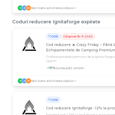
Vezi toata activitatea codului
V
A
M
Coduri reducere
Ignitaforge
expirate
COD
Expirat
16
-
11
-
2025
Cod reducere
🔥 Crazy Friday – Până 
Echipamentele de Camping Premium
Grătare portabile premium de la Ignita Forge c
CRA***
91
%
Succes
82
utilizări
Vezi toata activitatea codului
V
A
M
COD
Cod reducere
Ignitaforge -12% la pro
Folosește codul 3*** la Ignitaforge și economise