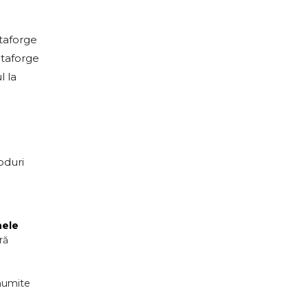
itaforge
itaforge
l la
oduri
ele
ră
anumite