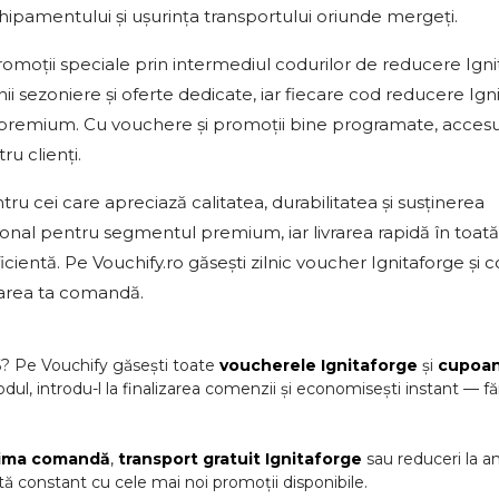
hipamentului și ușurința transportului oriunde mergeți.
romoții speciale prin intermediul codurilor de reducere Ign
 sezoniere și oferte dedicate, iar fiecare cod reducere Ign
re premium. Cu vouchere și promoții bine programate, accesu
u clienți.
ru cei care apreciază calitatea, durabilitatea și susținerea
ional pentru segmentul premium, iar livrarea rapidă în toată
entă. Pe Vouchify.ro găsești zilnic voucher Ignitaforge și c
toarea ta comandă.
6
? Pe Vouchify găsești toate
voucherele
Ignitaforge
și
cupoan
odul, introdu-l la finalizarea comenzii și economisești instant — fă
rima comandă
,
transport gratuit
Ignitaforge
sau reduceri la 
ă constant cu cele mai noi promoții disponibile.