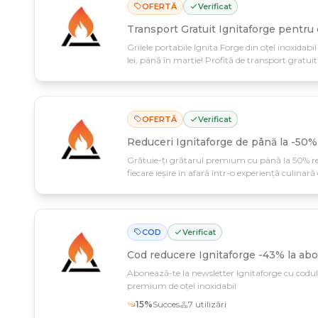
OFERTĂ
Verificat
Transport Gratuit Ignitaforge pentru
Grilele portabile Ignita Forge din oțel inoxidab
lei, până în martie! Profită de transport gratuit
transportat griluri premium românești.
OFERTĂ
Verificat
Reduceri Ignitaforge de până la -50% 
Grătuie-ți grătarul premium cu până la 50% re
fiecare ieșire în afară într-o experiență culinară
martie – profită acum de prețurile pe care le-ai 
100% românești.
COD
Verificat
Cod reducere
Ignitaforge -43% la ab
Abonează-te la newsletter Ignitaforge cu codul
premium de oțel inoxidabil
15
%
Succes
7
utilizări