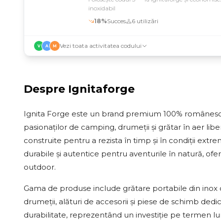
inoxidabil
18
%
Succes
6
utilizări
Vezi toata activitatea codului
V
A
M
Despre
Ignitaforge
Ignita Forge este un brand premium 100% românesc spe
pasionaților de camping, drumeții și grătar în aer libe
construite pentru a rezista în timp și în condiții extre
durabile și autentice pentru aventurile în natură, of
outdoor.
Gama de produse include grătare portabile din inox 
drumeții, alături de accesorii și piese de schimb dedic
durabilitate, reprezentând un investiție pe termen lun