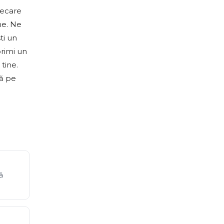
iecare
ne. Ne
ti un
primi un
tine.
ră pe
ă