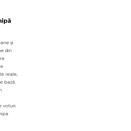
hipă
ane și
ne din
are
de
e reale,
de bază.
n
e voturi
hipa