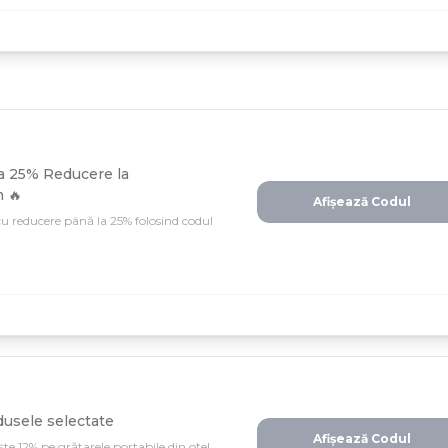
la 25% Reducere la
 🔥
Afișează Codul
u reducere până la 25% folosind codul
dusele selectate
Afișează Codul
ște 12% pe grătarele portabile din oțel