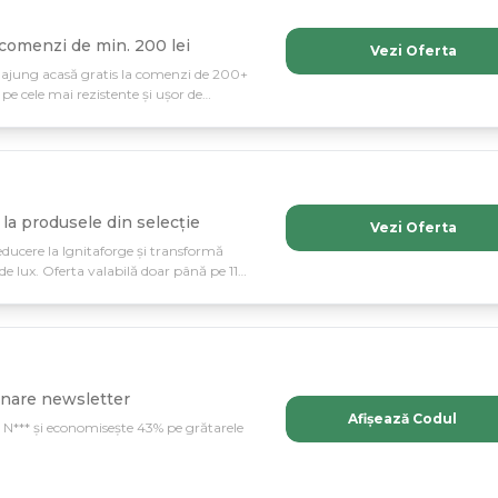
 comenzi de min. 200 lei
Vezi Oferta
il ajung acasă gratis la comenzi de 200+
 pe cele mai rezistente și ușor de
la produsele din selecție
Vezi Oferta
ducere la Ignitaforge și transformă
 de lux. Oferta valabilă doar până pe 11
așteptat la grătarele din oțel inoxidabil
onare newsletter
Afișează Codul
 N*** și economisește 43% pe grătarele