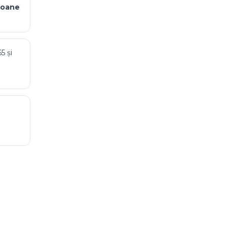
poane
65
și