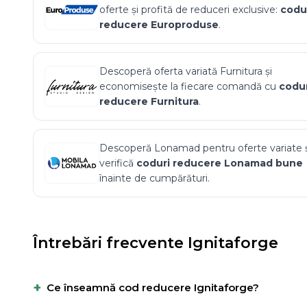
oferte și profită de reduceri exclusive:
codu
reducere
Europroduse
.
Descoperă oferta variată
Furnitura
și
economisește la fiecare comandă cu
codur
reducere
Furnitura
.
Descoperă
Lonamad
pentru oferte variate 
verifică
coduri reducere
Lonamad
bune
înainte de cumpărături.
Întrebări frecvente
Ignitaforge
+
Ce înseamnă cod reducere Ignitaforge?