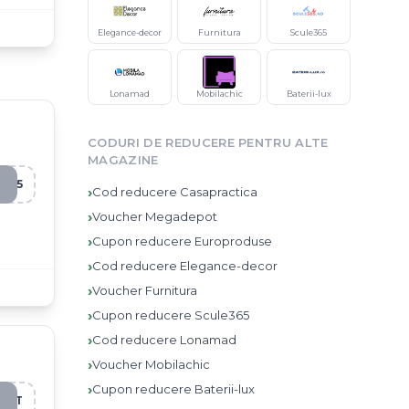
Elegance-decor
Furnitura
Scule365
Lonamad
Mobilachic
Baterii-lux
CODURI DE REDUCERE PENTRU ALTE
MAGAZINE
Y25
›
Cod reducere
Casapractica
›
Voucher
Megadepot
›
Cupon reducere
Europroduse
›
Cod reducere
Elegance-decor
›
Voucher
Furnitura
›
Cupon reducere
Scule365
›
Cod reducere
Lonamad
›
Voucher
Mobilachic
›
Cupon reducere
Baterii-lux
50T