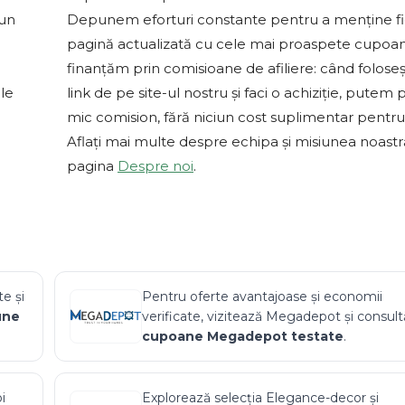
-un
Depunem eforturi constante pentru a menține f
pagină actualizată cu cele mai proaspete cupoa
finanțăm prin comisioane de afiliere: când foloseș
le
link de pe site-ul nostru și faci o achiziție, putem 
mic comision, fără niciun cost suplimentar pentru 
Aflați mai multe despre echipa și misiunea noast
pagina
Despre noi
.
e și
Pentru oferte avantajoase și economii
ne
verificate, vizitează
Megadepot
și consult
cupoane
Megadepot
testate
.
i
Explorează selecția
Elegance-decor
și