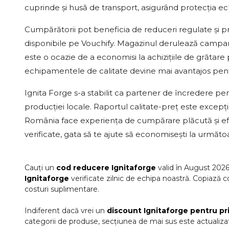
cuprinde și husă de transport, asigurând protecția ec
Cumpărătorii pot beneficia de reduceri regulate și p
disponibile pe Vouchify. Magazinul derulează campanii
este o ocazie de a economisi la achizițiile de grăta
echipamentele de calitate devine mai avantajos pentr
Ignita Forge s-a stabilit ca partener de încredere pent
producției locale. Raportul calitate-preț este excepț
România face experiența de cumpărare plăcută și efici
verificate, gata să te ajute să economisești la urmă
Cauți un
cod reducere
Ignitaforge
valid în
August
202
Ignitaforge
verificate zilnic de echipa noastră. Copiază c
costuri suplimentare.
Indiferent dacă vrei un
discount
Ignitaforge
pentru p
categorii de produse, secțiunea de mai sus este actualizat