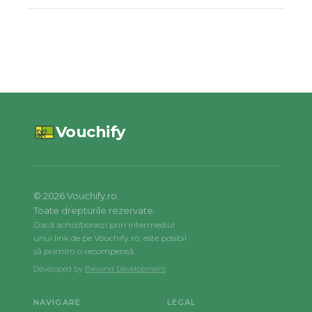
Vouchify
©
2026
Vouchify.ro.
Toate drepturile rezervate.
Dacă achiziționezi prin intermediul
unui link de pe Vouchify.ro, este posibil
să primim o recompensă.
Developed by
Beyond Development
NAVIGARE
LEGAL