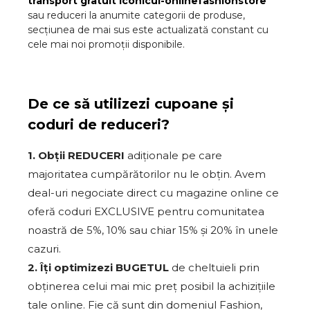
transport gratuit
Iconicul-onlinefashionstore
sau reduceri la anumite categorii de produse,
secțiunea de mai sus este actualizată constant cu
cele mai noi promoții disponibile.
De ce să utilizezi cupoane și
coduri de reduceri?
1. Obții REDUCERI
adiționale pe care
majoritatea cumpărătorilor nu le obțin. Avem
deal-uri negociate direct cu magazine online ce
oferă coduri EXCLUSIVE pentru comunitatea
noastră de 5%, 10% sau chiar 15% și 20% în unele
cazuri.
2. Îți optimizezi BUGETUL
de cheltuieli prin
obținerea celui mai mic preț posibil la achizițiile
tale online. Fie că sunt din domeniul Fashion,