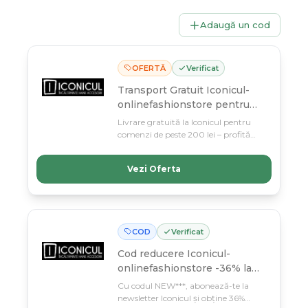
Adaugă un cod
OFERTĂ
Verificat
Transport Gratuit Iconicul-
onlinefashionstore pentru
comenzi de min. 200 lei
Livrare gratuită la Iconicul pentru
comenzi de peste 200 lei – profită
până pe 11 martie! Ceasuri și accesorii
de brand la preț mai mic, cu
Vezi Oferta
comision redus la 10%.
COD
Verificat
Cod reducere
Iconicul-
onlinefashionstore -36% la
abonare newsletter
Cu codul NEW***, abonează-te la
newsletter Iconicul și obține 36%