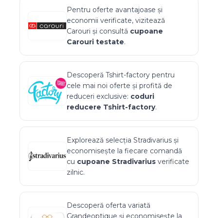
Pentru oferte avantajoase și
economii verificate, vizitează
Carouri
și consultă
cupoane
Carouri
testate
.
Descoperă
Tshirt-factory
pentru
cele mai noi oferte și profită de
reduceri exclusive:
coduri
reducere
Tshirt-factory
.
Explorează selecția
Stradivarius
și
economisește la fiecare comandă
cu
cupoane
Stradivarius
verificate
zilnic.
Descoperă oferta variată
Grandeoptique
și economisește la