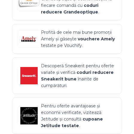
fiecare comandă cu
coduri
reducere
Grandeoptique
.
Profită de cele mai bune promoții
Amely
și găsește
vouchere
Amely
testate pe Vouchify.
Descoperă
Sneakerit
pentru oferte
variate și verifică
coduri reducere
Sneakerit
bune
înainte de
cumpărături.
Pentru oferte avantajoase și
economii verificate, vizitează
Jetitude
și consultă
cupoane
Jetitude
testate
.