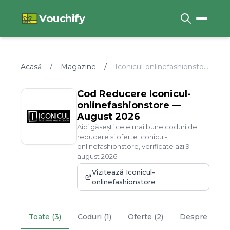
Vouchify
Acasă
/
Magazine
/
Iconicul-onlinefashionstore
Cod Reducere
Iconicul-
onlinefashionstore
—
August
2026
Aici găsești cele mai bune coduri de
reducere și oferte
Iconicul-
onlinefashionstore
, verificate azi
9
august
2026
.
Vizitează
Iconicul-
onlinefashionstore
Toate (3)
Coduri (1)
Oferte (2)
Despre
Iconi