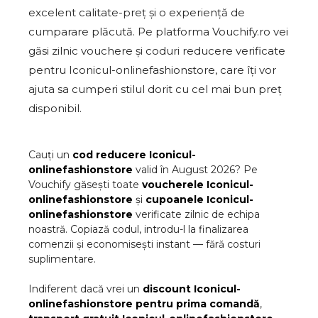
excelent calitate-preț și o experiență de
cumparare plăcută. Pe platforma Vouchify.ro vei
găsi zilnic vouchere și coduri reducere verificate
pentru Iconicul-onlinefashionstore, care îți vor
ajuta sa cumperi stilul dorit cu cel mai bun preț
disponibil.
Cauți un
cod reducere
Iconicul-
onlinefashionstore
valid în
August
2026
? Pe
Vouchify găsești toate
voucherele
Iconicul-
onlinefashionstore
și
cupoanele
Iconicul-
onlinefashionstore
verificate zilnic de echipa
noastră. Copiază codul, introdu-l la finalizarea
comenzii și economisești instant — fără costuri
suplimentare.
Indiferent dacă vrei un
discount
Iconicul-
onlinefashionstore
pentru prima comandă
,