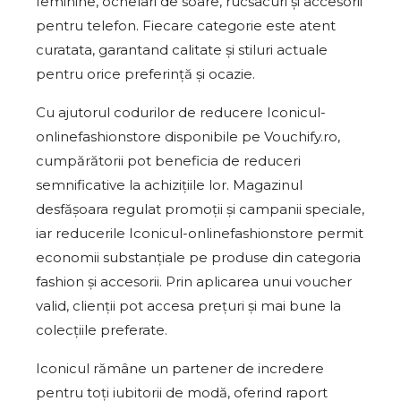
feminine, ochelari de soare, rucsacuri și accesorii
pentru telefon. Fiecare categorie este atent
curatata, garantand calitate și stiluri actuale
pentru orice preferință și ocazie.
Cu ajutorul codurilor de reducere Iconicul-
onlinefashionstore disponibile pe Vouchify.ro,
cumpărătorii pot beneficia de reduceri
semnificative la achizițiile lor. Magazinul
desfășoara regulat promoții și campanii speciale,
iar reducerile Iconicul-onlinefashionstore permit
economii substanțiale pe produse din categoria
fashion și accesorii. Prin aplicarea unui voucher
valid, clienții pot accesa prețuri și mai bune la
colecțiile preferate.
Iconicul rămâne un partener de incredere
pentru toți iubitorii de modă, oferind raport