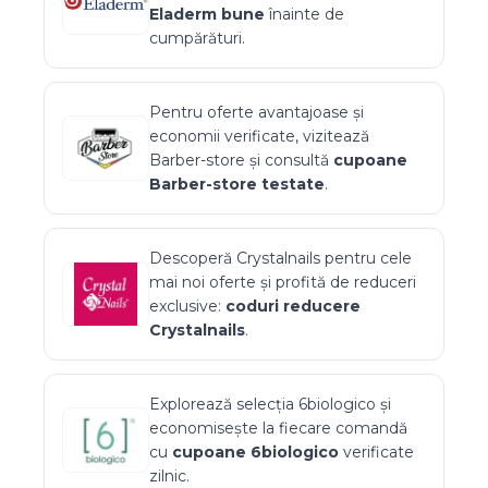
Eladerm
bune
înainte de
cumpărături.
Pentru oferte avantajoase și
economii verificate, vizitează
Barber-store
și consultă
cupoane
Barber-store
testate
.
Descoperă
Crystalnails
pentru cele
mai noi oferte și profită de reduceri
exclusive:
coduri reducere
Crystalnails
.
Explorează selecția
6biologico
și
economisește la fiecare comandă
cu
cupoane
6biologico
verificate
zilnic.