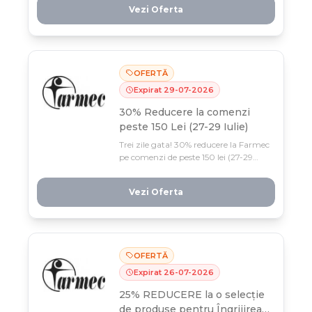
Vezi Oferta
OFERTĂ
Expirat
29
-
07
-
2026
30% Reducere la comenzi
peste 150 Lei (27-29 Iulie)
Trei zile gata! 30% reducere la Farmec
pe comenzi de peste 150 lei (27-29
iulie). Profită acum, oferta e limitată
și nu se cumulează cu alte promoții.
Vezi Oferta
OFERTĂ
Expirat
26
-
07
-
2026
25% REDUCERE la o selecție
de produse pentru Îngrijirea