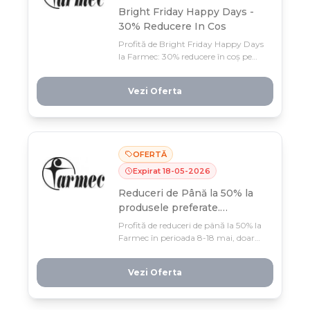
Bright Friday Happy Days -
30% Reducere In Cos
Profită de Bright Friday Happy Days
la Farmec: 30% reducere în coș pe
minim 3 produse + transport gratuit
în Easybox! Oferta limitată doar 22-
Vezi Oferta
25 mai, cât durează stocurile
disponibile.
OFERTĂ
Expirat
18
-
05
-
2026
Reduceri de Până la 50% la
produsele preferate.
Valabilitate: 8 - 18 Mai 2026
Profită de reduceri de până la 50% la
(în limita stocului).
Farmec în perioada 8-18 mai, doar
cât durează stocul! Frumusețe la
prețuri imbatabili în cele mai căutate
Vezi Oferta
produse ale sezonului.