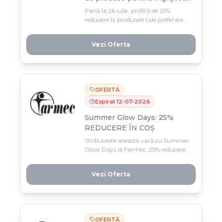
Tenului
Până la 26 iulie, profită de 25%
reducere la produsele tale preferate de
îngrijire a tenului de la Farmec, stoc
limitat. Doar preturile înscrise includ
Vezi Oferta
discountul — nu se cumulează cu
alte oferte.
OFERTĂ
Expirat
12
-
07
-
2026
Summer Glow Days: 25%
REDUCERE ÎN COȘ
Strălucește această vară cu Summer
Glow Days la Farmec: 25% reducere
în coș pe minimum 2 produse +
transport gratis! Oferta limitată doar
Vezi Oferta
10-14 iulie, profită acum din stocuri
disponibile.
OFERTĂ