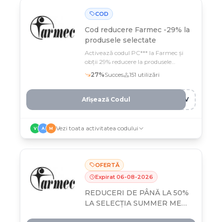
COD
Cod reducere
Farmec -29% la
produsele selectate
Activează codul PC*** la Farmec și
obții 29% reducere la produsele
selectate din program
27
%
Succes
151
utilizări
Afișează Codul
Y3V
Vezi toata activitatea codului
V
A
M
OFERTĂ
Expirat
06
-
08
-
2026
REDUCERI DE PÂNĂ LA 50%
LA SELECȚIA SUMMER MEGA
SALE