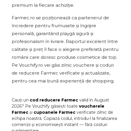
premium la fiecare achiziție.
Farmec.ro se poziționează ca partenerul de
încredere pentru frumusete și îngrijire
personală, garantând playgă sigură și
profesionalism în livrare. Raportul excelent între
calitate și preț îl face o alegere preferată pentru
românii care doresc produse cosmetice de top.
Pe Vouchify.ro vei găsi zilnic vouchere și coduri
de reducere Farmec verificate și actualizate,
pentru cea mai bună experiență de shopping.
Cauți un
cod reducere
Farmec
valid în
August
2026
? Pe Vouchify găsești toate
voucherele
Farmec
și
cupoanele
Farmec
verificate zilnic de
echipa noastră. Copiază codul, introdu-l la finalizarea
comenzii și economisești instant — fără costuri
suplimentare.