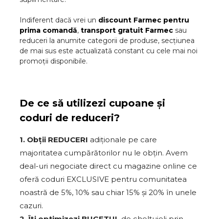
Indiferent dacă vrei un
discount
Farmec
pentru
prima comandă
,
transport gratuit
Farmec
sau
reduceri la anumite categorii de produse, secțiunea
de mai sus este actualizată constant cu cele mai noi
promoții disponibile.
De ce să utilizezi cupoane și
coduri de reduceri?
1. Obții REDUCERI
adiționale pe care
majoritatea cumpărătorilor nu le obțin. Avem
deal-uri negociate direct cu magazine online ce
oferă coduri EXCLUSIVE pentru comunitatea
noastră de 5%, 10% sau chiar 15% și 20% în unele
cazuri.
2. Îți optimizezi BUGETUL
de cheltuieli prin