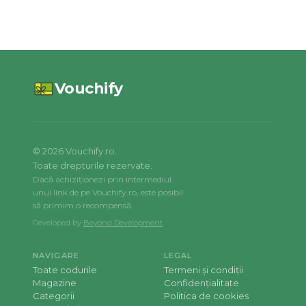
Vouchify
©
2026
Vouchify.ro.
Toate drepturile rezervate.
Dacă achiziționezi prin intermediul
unui link de pe Vouchify.ro, este posibil
să primim o recompensă.
Developed by
Beyond Development
NAVIGARE
LEGAL
Toate codurile
Termeni și condiții
Magazine
Confidențialitate
Categorii
Politica de cookies