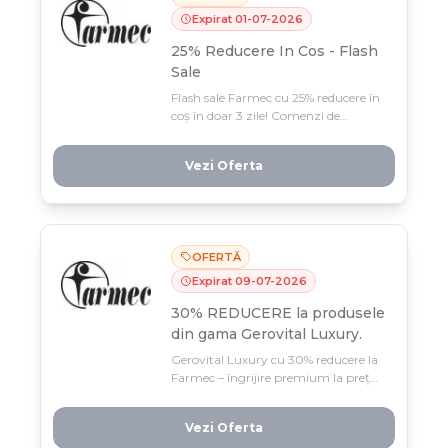
Expirat
01
-
07
-
2026
25% Reducere In Cos - Flash
Sale
Flash sale Farmec cu 25% reducere în
coș în doar 3 zile! Comenzi de
minimum 99 lei între 29 iunie și 1 iulie
pentru a profita de această ofertă
Vezi Oferta
limitată.
OFERTĂ
Expirat
09
-
07
-
2026
30% REDUCERE la produsele
din gama Gerovital Luxury.
Gerovital Luxury cu 30% reducere la
Farmec – îngrijire premium la preț
accesibil în perioada 26 iunie - 9 iulie.
Stocul e limitat, așa că profită acum
Vezi Oferta
de această ofertă exclusivă pe gama