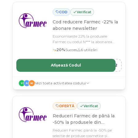
COD
Verificat
Cod reducere
Farmec -22% la
abonare newsletter
Economisește 22% la produsele
Farmec cu codul N*** la abonarea
newsletter
20
%
Succes
6
utilizări
Afișează Codul
R12
Vezi toata activitatea codului
V
A
M
OFERTĂ
Verificat
Reduceri Farmec de până la
-50% la produsele din
selecție
Reduceri Farmec până la -50% pe
selectie de produse cosmetice și