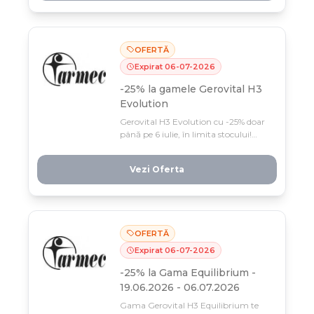
ta preferată de antirid și regenerare.
OFERTĂ
Expirat
06
-
07
-
2026
-25% la gamele Gerovital H3
Evolution
Gerovital H3 Evolution cu -25% doar
până pe 6 iulie, în limita stocului!
Profită acum de reducerea la
întreaga gamă Perfect Look și
Vezi Oferta
rejuveneaza-te cu prețuri nemiloase.
OFERTĂ
Expirat
06
-
07
-
2026
-25% la Gama Equilibrium -
19.06.2026 - 06.07.2026
Gama Gerovital H3 Equilibrium te