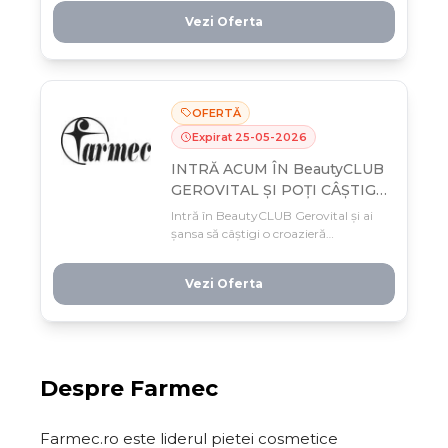
mai, cât ține stocul.
Vezi Oferta
OFERTĂ
Expirat
25
-
05
-
2026
INTRĂ ACUM ÎN BeautyCLUB
GEROVITAL ȘI POȚI CÂȘTIGA
SUPER PREMIILE VERII,
Intră în BeautyCLUB Gerovital și ai
DESTINATE EXCLUSIV
șansa să câștigi o croazieră
MEMBRILOR.
mediteraneană pentru două
persoane! Cumpără produse de
Vezi Oferta
minim 99 lei între 17 aprilie și 25 mai
pe farmec.ro sau în magazinele
Gerovital și te înscrii automat în
cursa pentru super premiile verii.
Despre
Farmec
Farmec.ro este liderul pietei cosmetice