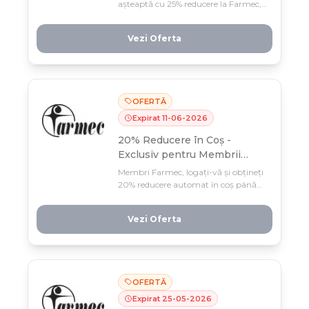
așteaptă cu 25% reducere la Farmec,
doar până pe 6 iulie! Profită acum de
oferta limitată și revigorez-ți rutina
Vezi Oferta
de frumusețe cu produsele premium
ale brandului favorit tău.
OFERTĂ
Expirat
11
-
06
-
2026
20% Reducere în Coș -
Exclusiv pentru Membrii
Farmec
Membri Farmec, logați-vă și obțineți
20% reducere automat în coș până
pe 11 iunie! Oferta e limitată la
această perioadă — profitați acum de
Vezi Oferta
cea mai generoasă promoție pentru
produsele de îngrijire preferate.
OFERTĂ
Expirat
25
-
05
-
2026