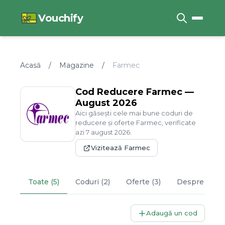
Vouchify
Acasă
/
Magazine
/
Farmec
Cod Reducere
Farmec
—
August
2026
Aici găsești cele mai bune coduri de
reducere și oferte
Farmec
, verificate
azi
7
august
2026
.
Vizitează
Farmec
Toate (5)
Coduri (2)
Oferte (3)
Despre
Farm
Adaugă un cod