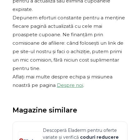
pentru a actualiza sau elimina cupoanele
expirate.
Depunem eforturi constante pentru a menține
fiecare pagină actualizată cu cele mai
proaspete cupoane. Ne finanțăm prin
comisioane de afiliere: când folosești un link de
pe site-ul nostru și faci o achiziție, putem primi
un mic comision, fără niciun cost suplimentar
pentru tine.
Aflați mai multe despre echipa și misiunea
noastră pe pagina
Despre noi
.
Magazine similare
Descoperă
Eladerm
pentru oferte
variate și verifică
coduri reducere