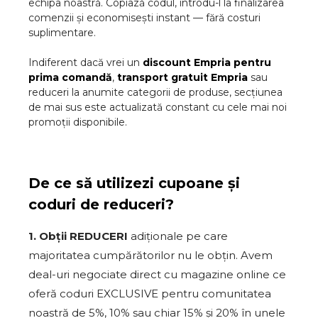
echipa noastră. Copiază codul, introdu-l la finalizarea
comenzii și economisești instant — fără costuri
suplimentare.
Indiferent dacă vrei un
discount
Empria
pentru
prima comandă
,
transport gratuit
Empria
sau
reduceri la anumite categorii de produse, secțiunea
de mai sus este actualizată constant cu cele mai noi
promoții disponibile.
De ce să utilizezi cupoane și
coduri de reduceri?
1. Obții REDUCERI
adiționale pe care
majoritatea cumpărătorilor nu le obțin. Avem
deal-uri negociate direct cu magazine online ce
oferă coduri EXCLUSIVE pentru comunitatea
noastră de 5%, 10% sau chiar 15% și 20% în unele