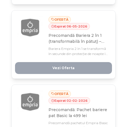
OFERTĂ
Expirat
06
-
05
-
2026
Precomandă Bariera 2 în 1
(transformabilă în pătuț) –
397 lei + livrare gratuită
Bariera Empria 2 în 1 se transformă
în secunde din protecție de noapte în
pătuț portabil – soluția care crește cu
copilul tău. Precomandă acum la 397
Vezi Oferta
lei cu livrare gratuită și economisește
până la 7 mai!
OFERTĂ
Expirat
02
-
02
-
2026
Precomandă: Pachet bariere
pat Basic la 499 lei
Precomandă pachetul Empria Basic