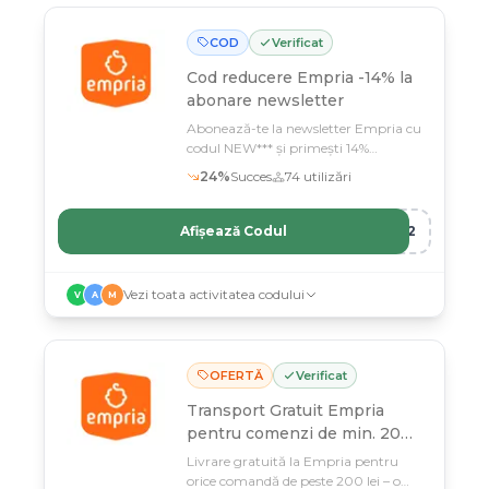
COD
Verificat
Cod reducere
Empria -14% la
abonare newsletter
Abonează-te la newsletter Empria cu
codul NEW*** și primești 14%
reducere la produsele pentru bebeluși
24
%
Succes
74
utilizări
Afișează Codul
R12
Vezi toata activitatea codului
V
A
M
OFERTĂ
Verificat
Transport Gratuit Empria
pentru comenzi de min. 200
lei
Livrare gratuită la Empria pentru
orice comandă de peste 200 lei – o