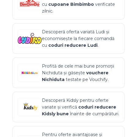
cu
cupoane
Bimbimbo
verificate
zilnic.
Descoperă oferta variată
Ludi
și
economisește la fiecare comandă
cu
coduri reducere
Ludi
.
Profită de cele mai bune promoții
Nichiduta
și găsește
vouchere
Nichiduta
testate pe Vouchify.
Descoperă
Kidsly
pentru oferte
variate și verifică
coduri reducere
Kidsly
bune
înainte de cumpărături.
Pentru oferte avantajoase și