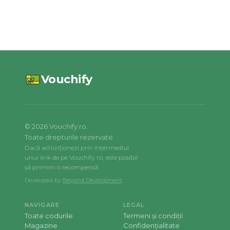
Vouchify
©
2026
Vouchify.ro.
Toate drepturile rezervate.
Dacă achiziționezi prin intermediul
unui link de pe Vouchify.ro, este posibil
să primim o recompensă.
Developed by
Beyond Development
NAVIGARE
LEGAL
Toate codurile
Termeni și condiții
Magazine
Confidențialitate