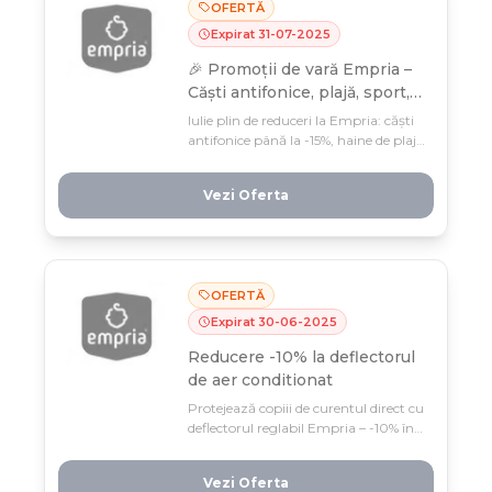
OFERTĂ
Expirat
31
-
07
-
2025
🎉 Promoții de vară Empria –
Căști antifonice, plajă, sport,
covorașe ortopedice
Iulie plin de reduceri la Empria: căști
antifonice până la -15%, haine de plajă
BANZ, echipamente sport
CrazySafety și covorașe ortopedice,
Vezi Oferta
toate la prețuri imbatabile. Profită
acum, oferta valabilă doar 31 de zile!
OFERTĂ
Expirat
30
-
06
-
2025
Reducere -10% la deflectorul
de aer conditionat
Protejează copiii de curentul direct cu
deflectorul reglabil Empria – -10% în
iunie, ideea perfectă pentru căldura
de vară! Ușor de montat, lavabil și
Vezi Oferta
adaptat oricărui aparat de aer