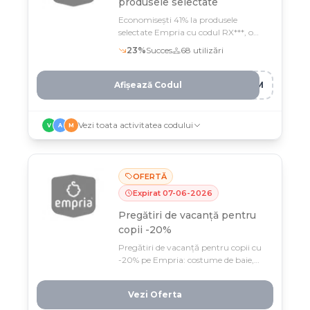
produsele selectate
Economisești 41% la produsele
selectate Empria cu codul RX***, o
șansă perfect pentru echiparea
23
%
Succes
68
utilizări
copilului tău
Afișează Codul
HFM
Vezi toata activitatea codului
V
A
M
OFERTĂ
Expirat
07
-
06
-
2026
Pregătiri de vacanță pentru
copii -20%
Pregătiri de vacanță pentru copii cu
-20% pe Empria: costume de baie,
ochelari și pălării de plajă pentru
zilele cu soare și apă. Ofertă limitată
Vezi Oferta
până 8 iunie – cumpără acum
accesoriile perfecte pentru família ta!