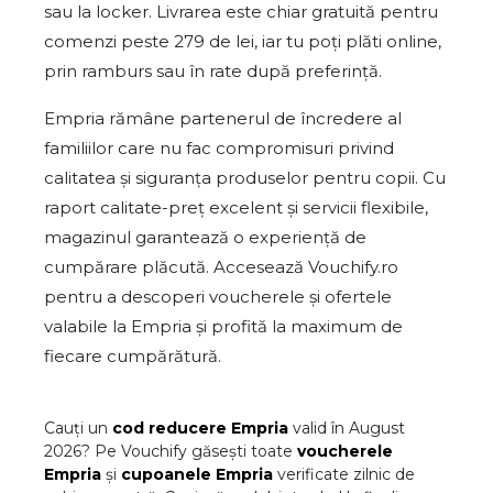
sau la locker. Livrarea este chiar gratuită pentru
comenzi peste 279 de lei, iar tu poți plăti online,
prin ramburs sau în rate după preferință.
Empria rămâne partenerul de încredere al
familiilor care nu fac compromisuri privind
calitatea și siguranța produselor pentru copii. Cu
raport calitate-preț excelent și servicii flexibile,
magazinul garantează o experiență de
cumpărare plăcută. Accesează Vouchify.ro
pentru a descoperi voucherele și ofertele
valabile la Empria și profită la maximum de
fiecare cumpărătură.
Cauți un
cod reducere
Empria
valid în
August
2026
? Pe Vouchify găsești toate
voucherele
Empria
și
cupoanele
Empria
verificate zilnic de