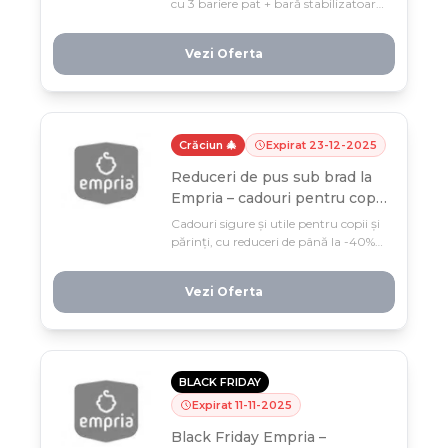
cu 3 bariere pat + bară stabilizatoare
la doar 499 lei și somn liniștit pentru
micuț. Transport gratuit și livrare din
Vezi Oferta
4 februarie — oferta limitată până pe
3 februarie!
Crăciun 🎄
Expirat
23
-
12
-
2025
Reduceri de pus sub brad la
Empria – cadouri pentru copii
și părinți
Cadouri sigure și utile pentru copii și
părinți, cu reduceri de până la -40%
la Empria. Până pe 23 decembrie,
găsești căști antifonice, jucării și
Vezi Oferta
produse pentru toată familia, gata de
pus sub brad!
BLACK FRIDAY
Expirat
11
-
11
-
2025
Black Friday Empria –