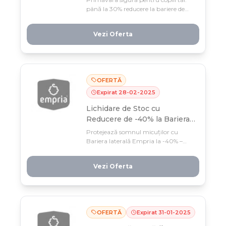
până la 30% reducere la bariere de
pat, kituri de siguranță și gadgeturi
esențiale doar în martie! Profită
Vezi Oferta
acum de oferta limitată pe peste 130
de produse Empria la prețuri
imbatabile.
OFERTĂ
Expirat
28
-
02
-
2025
Lichidare de Stoc cu
Reducere de -40% la Bariera
de pat!
Protejează somnul micuţilor cu
Bariera laterală Empria la -40% –
doar februarie! Stoc limitat pentru
acest must-have în siguranța
Vezi Oferta
copilului, reglabil pe înălțime și gata
de montat.
OFERTĂ
Expirat
31
-
01
-
2025