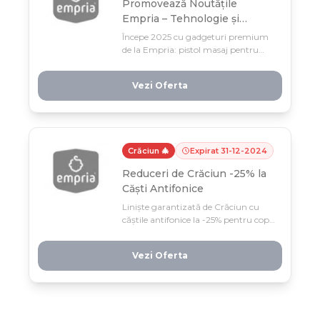
Promovează Noutățile
Empria – Tehnologie și
Confort pentru Familie!
Începe 2025 cu gadgeturi premium
de la Empria: pistol masaj pentru
relaxare, smartwatch și smartphone
educațional pentru copii. Oferta
Vezi Oferta
limitată în ianuarie — tehnologie și
confort pentru toată familia la
prețuri speciale!
Crăciun 🎄
Expirat
31
-
12
-
2024
Reduceri de Crăciun -25% la
Căști Antifonice
Liniște garantizată de Crăciun cu
căștile antifonice la -25% pentru copii,
bebeluși și câini! Protejează urechile
celor dragi de zgomotul artificiilor și
Vezi Oferta
petrecerilor — oferta e valabilă doar
până la 31 decembrie.