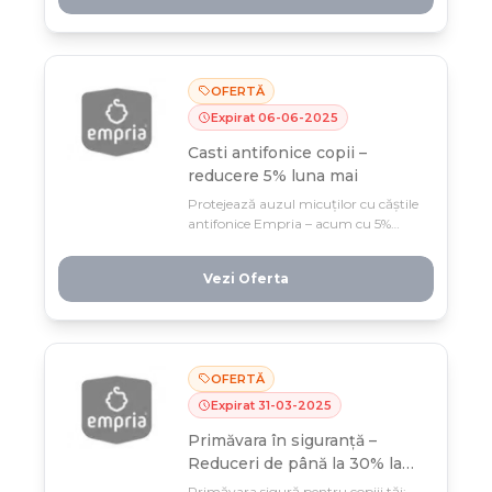
condiționat, e soluția care lipsea din
casa ta.
OFERTĂ
Expirat
06
-
06
-
2025
Casti antifonice copii –
reducere 5% luna mai
Protejează auzul micuților cu căștile
antifonice Empria – acum cu 5%
reducere doar luna mai, stoc limitat!
Siguranța și confortul lor sunt doar
Vezi Oferta
un click distanță, la preț special
pentru această perioadă.
OFERTĂ
Expirat
31
-
03
-
2025
Primăvara în siguranță –
Reduceri de până la 30% la
produse esențiale!
Primăvara sigură pentru copiii tăi: