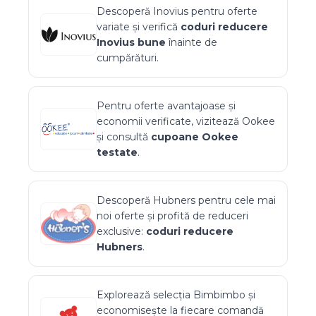
Descoperă
Inovius
pentru oferte
variate și verifică
coduri reducere
Inovius
bune
înainte de
cumpărături.
Pentru oferte avantajoase și
economii verificate, vizitează
Ookee
și consultă
cupoane
Ookee
testate
.
Descoperă
Hubners
pentru cele mai
noi oferte și profită de reduceri
exclusive:
coduri reducere
Hubners
.
Explorează selecția
Bimbimbo
și
economisește la fiecare comandă