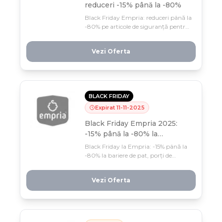
reduceri -15% până la -80%
Black Friday Empria: reduceri până la
-80% pe articole de siguranță pentru
copii – bariere de pat, porți, protecții
și căști antifonice. Stoc limitat și
Vezi Oferta
livrare rapidă (24-48h), profită acum
din 31 octombrie până 11 noiembrie!
BLACK FRIDAY
Expirat
11
-
11
-
2025
Black Friday Empria 2025:
-15% până la -80% la
babyproofing
Black Friday la Empria: -15% până la
-80% la bariere de pat, porți de
siguranță și protecții pentru mobilă –
stoc limitat, livrare 24-48h. Profită
Vezi Oferta
din 31 octombrie până 11 noiembrie,
retur 14 zile!