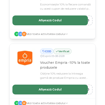
Economisește 10% la fiecare comandă
cu acest cupon de reducere valabil pe
Empria.
Afișează Codul
R10
Vezi toata activitatea codului
V
A
M
COD
Verificat
Expiră
05
-
08
-
2028
Voucher Empria -10% la toate
produsele
Obține 10% reducere la întreaga
gamă de produse Empria cu acest
voucher exclusiv.
Afișează Codul
P10
Vezi toata activitatea codului
V
A
M