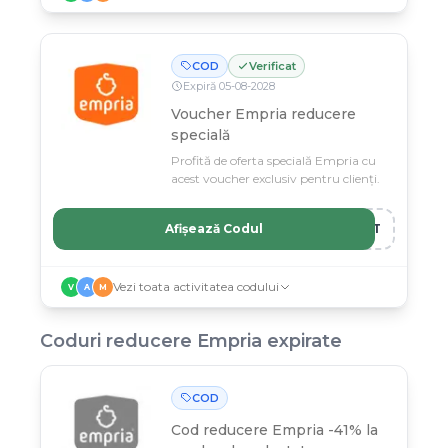
COD
Verificat
Expiră
05
-
08
-
2028
Voucher Empria reducere
specială
Profită de oferta specială Empria cu
acest voucher exclusiv pentru clienți.
Afișează Codul
DKT
Vezi toata activitatea codului
V
A
M
Coduri reducere
Empria
expirate
COD
Cod reducere
Empria -41% la