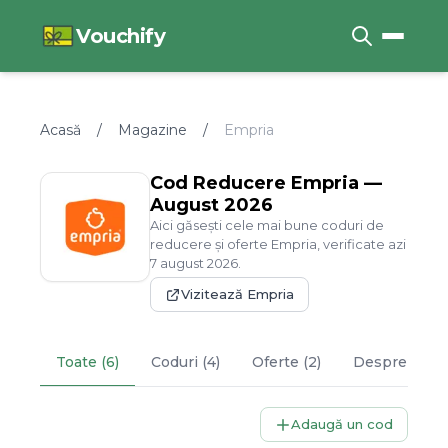
Vouchify
Acasă
/
Magazine
/
Empria
Cod Reducere
Empria
—
August
2026
Aici găsești cele mai bune coduri de
reducere și oferte
Empria
, verificate azi
7
august
2026
.
Vizitează
Empria
Toate (6)
Coduri (4)
Oferte (2)
Despre
Empr
Adaugă un cod