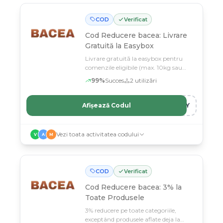
COD
Verificat
Cod Reducere bacea: Livrare
Gratuită la Easybox
Livrare gratuită la easybox pentru
comenzile eligibile (max. 10kg sau
volum echivalent)
99
%
Succes
2
utilizări
Afișează Codul
IFY
Vezi toata activitatea codului
V
A
M
COD
Verificat
Cod Reducere bacea: 3% la
Toate Produsele
3% reducere pe toate categoriile,
exceptând produsele aflate deja la