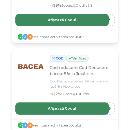
discount.
99
%
Succes
0
utilizări
Afișează Codul
FY3
Vezi toata activitatea codului
V
A
M
COD
Verificat
Cod reducere
Cod Reducere
bacea: 5% la Jucăriile
Kookyloos
Cod Reducere bacea: 5% reducere la
jucăriile Kookyloos
27
%
Succes
1
utilizări
Afișează Codul
FY5
Vezi toata activitatea codului
V
A
M