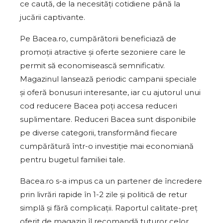
ce caută, de la necesități cotidiene până la
jucării captivante.
Pe Bacea.ro, cumpărătorii beneficiază de
promoții atractive și oferte sezoniere care le
permit să economisească semnificativ.
Magazinul lansează periodic campanii speciale
și oferă bonusuri interesante, iar cu ajutorul unui
cod reducere Bacea poți accesa reduceri
suplimentare. Reduceri Bacea sunt disponibile
pe diverse categorii, transformând fiecare
cumpărătură într-o investiție mai economiană
pentru bugetul familiei tale.
Bacea.ro s-a impus ca un partener de încredere
prin livrări rapide în 1-2 zile și politică de retur
simplă și fără complicații. Raportul calitate-preț
oferit de magazin îl recomandă tuturor celor