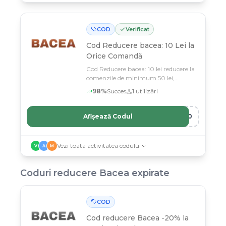
COD
Verificat
Cod Reducere bacea: 10 Lei la
Orice Comandă
Cod Reducere bacea: 10 lei reducere la
comenzile de minimum 50 lei,
indiferent de metoda de livrare.
98
%
Succes
1
utilizări
Afișează Codul
Y10
Vezi toata activitatea codului
V
A
M
Coduri reducere
Bacea
expirate
COD
Cod reducere
Bacea -20% la