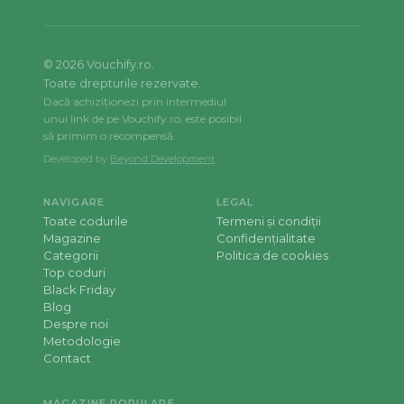
©
2026
Vouchify.ro.
Toate drepturile rezervate.
Dacă achiziționezi prin intermediul
unui link de pe Vouchify.ro, este posibil
să primim o recompensă.
Developed by
Beyond Development
NAVIGARE
LEGAL
Toate codurile
Termeni și condiții
Magazine
Confidențialitate
Categorii
Politica de cookies
Top coduri
Black Friday
Blog
Despre noi
Metodologie
Contact
MAGAZINE POPULARE