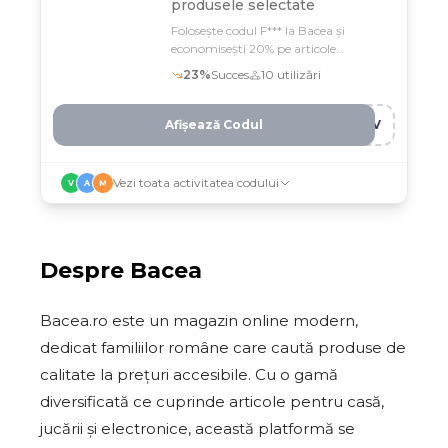
produsele selectate
Folosește codul F*** la Bacea și
economisești 20% pe articole
selectate de casă, jucării și electronice
23
%
Succes
10
utilizări
Afișează Codul
YXV
Vezi toata activitatea codului
V
A
M
Despre
Bacea
Bacea.ro este un magazin online modern,
dedicat familiilor române care caută produse de
calitate la prețuri accesibile. Cu o gamă
diversificată ce cuprinde articole pentru casă,
jucării și electronice, această platformă se