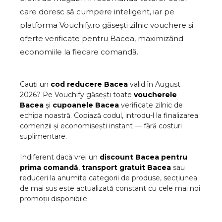
care doresc să cumpere inteligent, iar pe
platforma Vouchify.ro găsești zilnic vouchere și
oferte verificate pentru Bacea, maximi­zând
economiile la fiecare comandă.
Cauți un
cod reducere
Bacea
valid în
August
2026
? Pe Vouchify găsești toate
voucherele
Bacea
și
cupoanele
Bacea
verificate zilnic de
echipa noastră. Copiază codul, introdu-l la finalizarea
comenzii și economisești instant — fără costuri
suplimentare.
Indiferent dacă vrei un
discount
Bacea
pentru
prima comandă
,
transport gratuit
Bacea
sau
reduceri la anumite categorii de produse, secțiunea
de mai sus este actualizată constant cu cele mai noi
promoții disponibile.