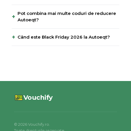
Pot combina mai multe coduri de reducere
+
Autoeqt?
+
Când este Black Friday 2026 la Autoeqt?
Vouchify
©
2026
Vouchify.ro.
Toate drepturile rezervate.