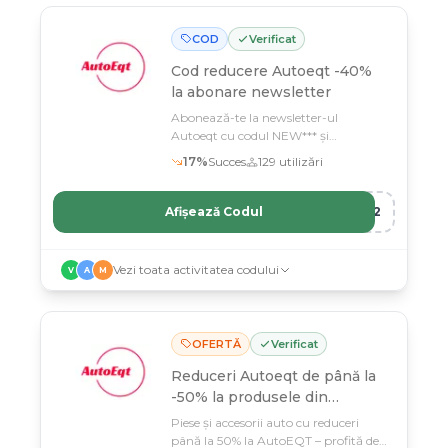
COD
Verificat
Cod reducere
Autoeqt -40%
la abonare newsletter
Abonează-te la newsletter-ul
Autoeqt cu codul NEW*** și
economisești 40% la piese și accesorii
17
%
Succes
129
utilizări
auto
Afișează Codul
R12
Vezi toata activitatea codului
V
A
M
OFERTĂ
Verificat
Reduceri Autoeqt de până la
-50% la produsele din
selecție
Piese și accesorii auto cu reduceri
până la 50% la AutoEQT – profită de