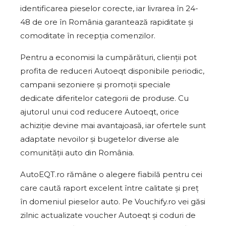
identificarea pieselor corecte, iar livrarea în 24-
48 de ore în România garantează rapiditate și
comoditate în recepția comenzilor.
Pentru a economisi la cumpărături, clienții pot
profita de reduceri Autoeqt disponibile periodic,
campanii sezoniere și promoții speciale
dedicate diferitelor categorii de produse. Cu
ajutorul unui cod reducere Autoeqt, orice
achiziție devine mai avantajoasă, iar ofertele sunt
adaptate nevoilor și bugetelor diverse ale
comunității auto din România.
AutoEQT.ro rămâne o alegere fiabilă pentru cei
care caută raport excelent între calitate și preț
în domeniul pieselor auto. Pe Vouchify.ro vei găsi
zilnic actualizate voucher Autoeqt și coduri de