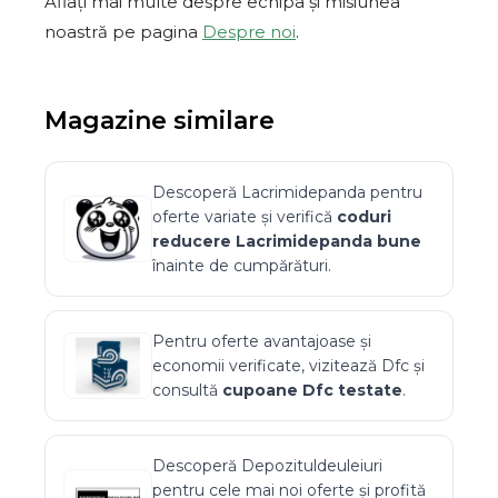
Aflați mai multe despre echipa și misiunea
noastră pe pagina
Despre noi
.
Magazine similare
Descoperă
Lacrimidepanda
pentru
oferte variate și verifică
coduri
reducere
Lacrimidepanda
bune
înainte de cumpărături.
Pentru oferte avantajoase și
economii verificate, vizitează
Dfc
și
consultă
cupoane
Dfc
testate
.
Descoperă
Depozituldeuleiuri
pentru cele mai noi oferte și profită