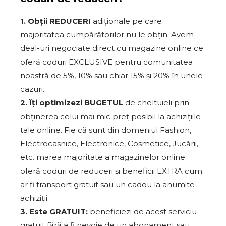
1. Obții REDUCERI
adiționale pe care
majoritatea cumpărătorilor nu le obțin. Avem
deal-uri negociate direct cu magazine online ce
oferă coduri EXCLUSIVE pentru comunitatea
noastră de 5%, 10% sau chiar 15% și 20% în unele
cazuri.
2. Îți optimizezi BUGETUL
de cheltuieli prin
obținerea celui mai mic preț posibil la achizițiile
tale online. Fie că sunt din domeniul Fashion,
Electrocasnice, Electronice, Cosmetice, Jucării,
etc. marea majoritate a magazinelor online
oferă coduri de reduceri și beneficii EXTRA cum
ar fi transport gratuit sau un cadou la anumite
achiziții.
3. Este GRATUIT:
beneficiezi de acest serviciu
gratuit fără a fi nevoie de un abonament sau