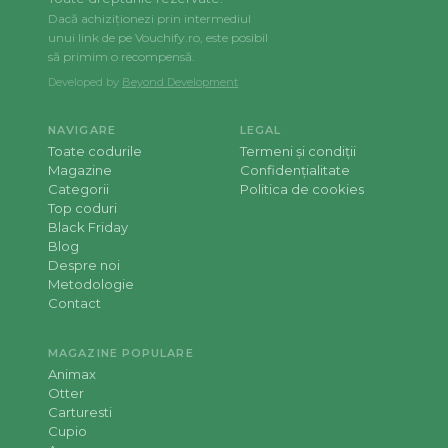
Dacă achiziționezi prin intermediul
unui link de pe Vouchify.ro, este posibil
să primim o recompensă.
Developed by
Beyond Development
NAVIGARE
LEGAL
Toate codurile
Termeni și condiții
Magazine
Confidențialitate
Categorii
Politica de cookies
Top coduri
Black Friday
Blog
Despre noi
Metodologie
Contact
MAGAZINE POPULARE
Animax
Otter
Carturesti
Cupio