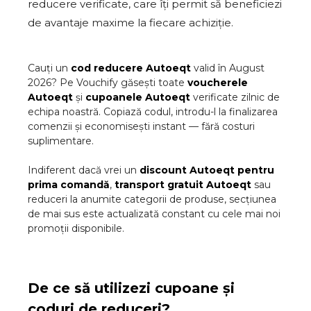
reducere verificate, care îți permit să beneficiezi
de avantaje maxime la fiecare achiziție.
Cauți un
cod reducere
Autoeqt
valid în
August
2026
? Pe Vouchify găsești toate
voucherele
Autoeqt
și
cupoanele
Autoeqt
verificate zilnic de
echipa noastră. Copiază codul, introdu-l la finalizarea
comenzii și economisești instant — fără costuri
suplimentare.
Indiferent dacă vrei un
discount
Autoeqt
pentru
prima comandă
,
transport gratuit
Autoeqt
sau
reduceri la anumite categorii de produse, secțiunea
de mai sus este actualizată constant cu cele mai noi
promoții disponibile.
De ce să utilizezi cupoane și
coduri de reduceri?