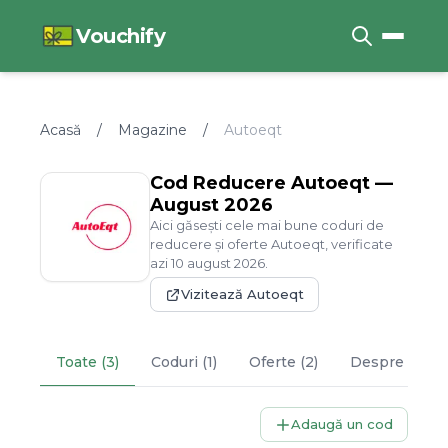
Vouchify
Acasă
/
Magazine
/
Autoeqt
Cod Reducere
Autoeqt
—
August
2026
Aici găsești cele mai bune coduri de
reducere și oferte
Autoeqt
, verificate
azi
10
august
2026
.
Vizitează
Autoeqt
Toate (3)
Coduri (1)
Oferte (2)
Despre
Auto
Adaugă un cod