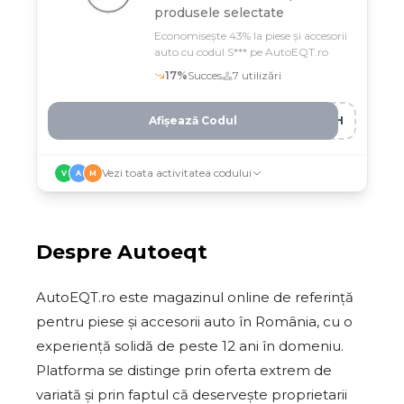
produsele selectate
Economisește 43% la piese și accesorii
auto cu codul S*** pe AutoEQT.ro
17
%
Succes
7
utilizări
Afișează Codul
SEH
Vezi toata activitatea codului
V
A
M
Despre
Autoeqt
AutoEQT.ro este magazinul online de referință
pentru piese și accesorii auto în România, cu o
experiență solidă de peste 12 ani în domeniu.
Platforma se distinge prin oferta extrem de
variată și prin faptul că deservește proprietarii