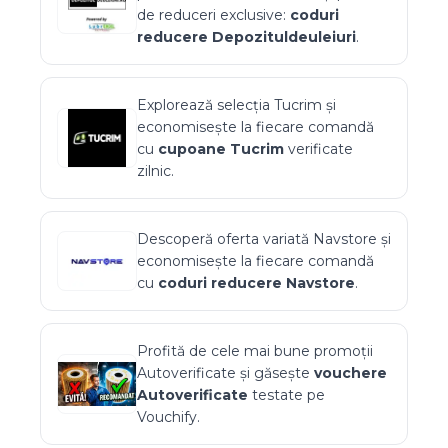
de reduceri exclusive:
coduri
reducere
Depozituldeuleiuri
.
Explorează selecția
Tucrim
și
economisește la fiecare comandă
cu
cupoane
Tucrim
verificate
zilnic.
Descoperă oferta variată
Navstore
și
economisește la fiecare comandă
cu
coduri reducere
Navstore
.
Profită de cele mai bune promoții
Autoverificate
și găsește
vouchere
Autoverificate
testate pe
Vouchify.