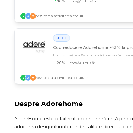
98
%
Succes
5
utilizări
Vezi toata activitatea codului
V
A
M
COD
Cod reducere
Adorehome -43% la pro
Economisește 43% la mobilă și decorațiuni sel
20
%
Succes
6
utilizări
Vezi toata activitatea codului
V
A
M
Despre
Adorehome
AdoreHome este retailerul online de referință pentru
aducerea designului interior de calitate direct la con