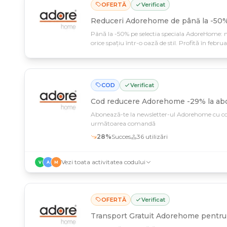
OFERTĂ
Verificat
Reduceri Adorehome de până la -50% 
Până la -50% pe selectia speciala AdoreHome: m
orice spațiu într-o oază de stil. Profită în febr
designul interior cu prețuri care nu se mai întâl
COD
Verificat
Cod reducere
Adorehome -29% la ab
Abonează-te la newsletter-ul Adorehome cu co
următoarea comandă
28
%
Succes
36
utilizări
Vezi toata activitatea codului
V
A
M
OFERTĂ
Verificat
Transport Gratuit Adorehome pentru 