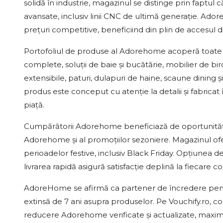
solidă în industrie, magazinul se distinge prin faptu
avansate, inclusiv linii CNC de ultimă generație. Ad
prețuri competitive, beneficiind din plin de accesul dir
Portofoliul de produse al Adorehome acoperă toate ne
complete, soluții de baie și bucătărie, mobilier de bir
extensibile, paturi, dulapuri de haine, scaune dining ș
produs este conceput cu atenție la detalii și fabricat î
piață.
Cumpărătorii Adorehome beneficiază de oportunități
Adorehome și al promoțiilor sezoniere. Magazinul ofe
perioadelor festive, inclusiv Black Friday. Opțiunea de
livrarea rapidă asigură satisfacție deplină la fiecare 
AdoreHome se afirmă ca partener de încredere pentru 
extinsă de 7 ani asupra produselor. Pe Vouchify.ro, 
reducere Adorehome verificate și actualizate, maximiz