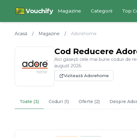
Vouchify
Magazine
Categorii
Top C
Acasă
/
Magazine
/
Adorehome
Cod Reducere
Ado
Aici găsești cele mai bune coduri de r
august
2026
.
Vizitează
Adorehome
Toate (3)
Coduri (1)
Oferte (2)
Despre
Ado