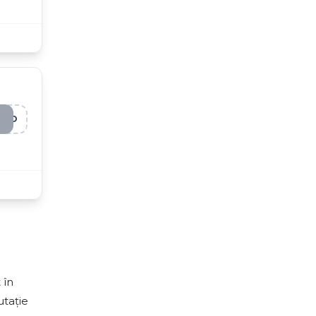
NBO
 în
utație