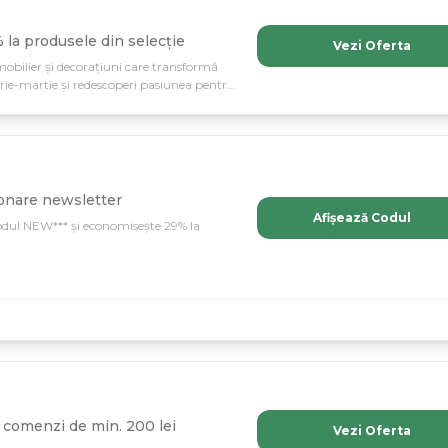
la produsele din selecție
Vezi Oferta
obilier și decorațiuni care transformă
uarie-martie și redescoperi pasiunea pentru
nesc!
onare newsletter
Afișează Codul
dul NEW*** și economisește 29% la
comenzi de min. 200 lei
Vezi Oferta