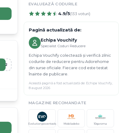
EVALUEAZĂ CODURILE
4.9
/5
(
133
voturi)
Pagină actualizată de:
Echipa Vouchify
Specialist Coduri Reducere
Echipa Vouchify colectează și verifică zilnic
codurile de reducere pentru Adorehome
R12
din surse oficiale. Fiecare cod este testat
înainte de publicare.
Această pagină a fost actualizată de:
Echipa Vouchify
,
8 august 2026
MAGAZINE RECOMANDATE
Evolutionpowertools
Mobiladeko
10qaroma