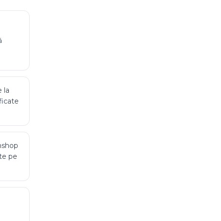
ă
 la
ficate
nshop
te pe