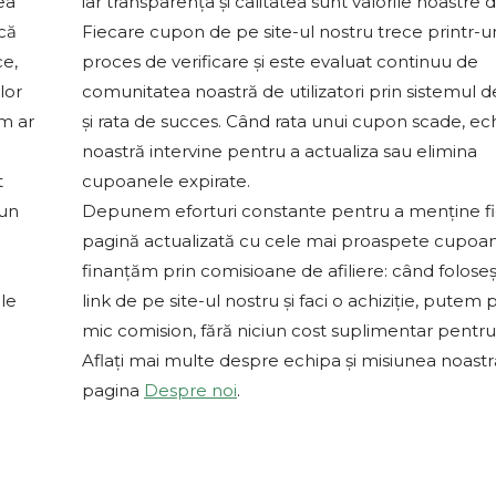
ea
iar transparența și calitatea sunt valorile noastre 
 că
Fiecare cupon de pe site-ul nostru trece printr-u
ce,
proces de verificare și este evaluat continuu de
lor
comunitatea noastră de utilizatori prin sistemul d
um ar
și rata de succes. Când rata unui cupon scade, ec
noastră intervine pentru a actualiza sau elimina
t
cupoanele expirate.
-un
Depunem eforturi constante pentru a menține f
pagină actualizată cu cele mai proaspete cupoa
finanțăm prin comisioane de afiliere: când foloseș
le
link de pe site-ul nostru și faci o achiziție, putem 
mic comision, fără niciun cost suplimentar pentru 
Aflați mai multe despre echipa și misiunea noast
pagina
Despre noi
.