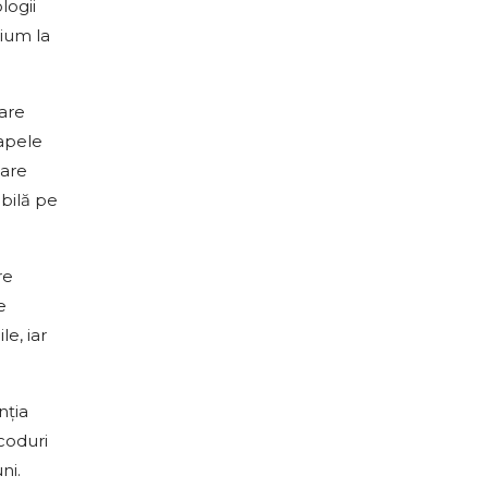
logii
mium la
oare
napele
care
abilă pe
re
e
e, iar
nția
coduri
ni.