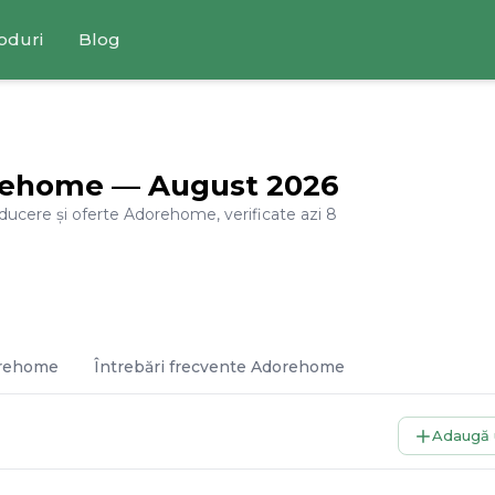
oduri
Blog
rehome
—
August
2026
educere și oferte
Adorehome
, verificate azi
8
rehome
Întrebări frecvente
Adorehome
Adaugă 