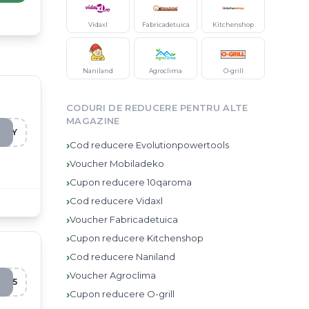
Vidaxl
Fabricadetuica
Kitchenshop
Naniland
Agroclima
O-grill
CODURI DE REDUCERE PENTRU ALTE
MAGAZINE
DAY
›
Cod reducere
Evolutionpowertools
›
Voucher
Mobiladeko
›
Cupon reducere
10qaroma
›
Cod reducere
Vidaxl
›
Voucher
Fabricadetuica
›
Cupon reducere
Kitchenshop
›
Cod reducere
Naniland
›
Voucher
Agroclima
G35
›
Cupon reducere
O-grill