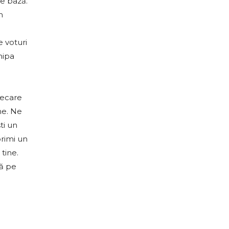
de bază.
n
e voturi
hipa
iecare
ne. Ne
ti un
primi un
tine.
ră pe