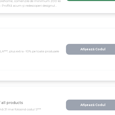
 Adorehome, comenzile de minimum 200 lei
e. Profită acum și redescoperi designul
Afișează Codul
A***, plus extra -10% pe toate produsele
all products
Afișează Codul
ă 31 mai folosind codul S***