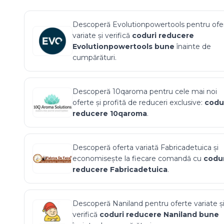
Descoperă
Evolutionpowertools
pentru ofe
variate și verifică
coduri reducere
Evolutionpowertools
bune
înainte de
cumpărături.
Descoperă
10qaroma
pentru cele mai noi
oferte și profită de reduceri exclusive:
codu
reducere
10qaroma
.
Descoperă oferta variată
Fabricadetuica
și
economisește la fiecare comandă cu
codur
reducere
Fabricadetuica
.
Descoperă
Naniland
pentru oferte variate ș
verifică
coduri reducere
Naniland
bune