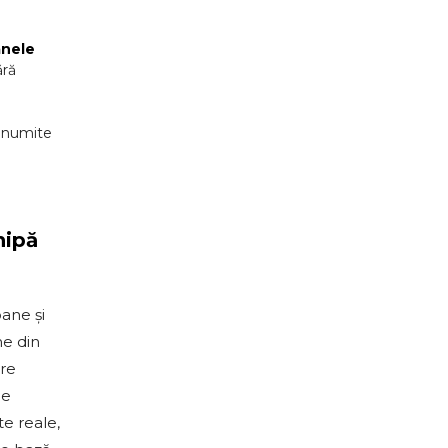
nele
ără
 anumite
hipă
ane și
ne din
are
de
e reale,