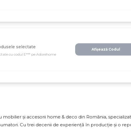
dusele selectate
Afișează Codul
ectate cu codul E*** pe Adorehome
 mobilier și accesorii home & deco din România, specializat
sumatori. Cu trei decenii de experiență în producție și o rep