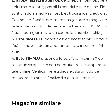
2. Îți optimizezi BUGETUL
de cheltuieli prin obținer
celui mai mic preț posibil la achizițiile tale online. Fie
sunt din domeniul Fashion, Electrocasnice, Electroni
Cosmetice, Jucării, etc. marea majoritate a magazine
online oferă coduri de reduceri și beneficii EXTRA c
fi transport gratuit sau un cadou la anumite achiziții.
3. Este GRATUIT:
beneficiezi de acest serviciu gratui
fără a fi nevoie de un abonament sau înscrierea într
club.
4. Este SIMPLU
și ușor de folosit: îți ia maxim 30 de
secunde să aplici un cod de reducere la cumpărături
tale online. Verifică mereu dacă există un cod de
reducere înainte să finalizezi o achiziție online.
Magazine similare