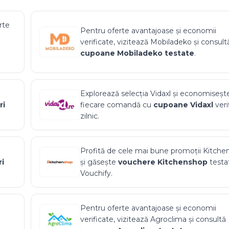
rte
Pentru oferte avantajoase și economii
verificate, vizitează
Mobiladeko
și consult
cupoane
Mobiladeko
testate
.
Explorează selecția
Vidaxl
și economisește
ri
fiecare comandă cu
cupoane
Vidaxl
veri
zilnic.
Profită de cele mai bune promoții
Kitche
i
și găsește
vouchere
Kitchenshop
testa
Vouchify.
i
Pentru oferte avantajoase și economii
verificate, vizitează
Agroclima
și consultă