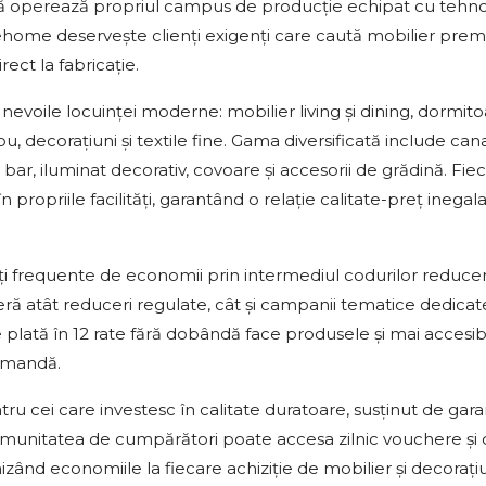
l că operează propriul campus de producție echipat cu tehno
orehome deservește clienți exigenți care caută mobilier pre
ect la fabricație.
voile locuinței moderne: mobilier living și dining, dormit
ou, decorațiuni și textile fine. Gama diversificată include ca
i bar, iluminat decorativ, covoare și accesorii de grădină. Fie
n propriile facilități, garantând o relație calitate-preț inegal
 frequente de economii prin intermediul codurilor reduce
ră atât reduceri regulate, cât și campanii tematice dedicat
 plată în 12 rate fără dobândă face produsele și mai accesibil
comandă.
cei care investesc în calitate duratoare, susținut de gara
comunitatea de cumpărători poate accesa zilnic vouchere și 
ând economiile la fiecare achiziție de mobilier și decorațiu