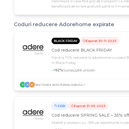
Decorează-ți casa fără griji de transport! La
beneficiază de livrare gratuită până la 11 marti
interior cu avantaje reale.
Coduri reducere
Adorehome
expirate
BLACK FRIDAY
Expirat
30
-
11
-
2025
Cod reducere
BLACK FRIDAY
Până la 70% reducere la adorehome cu codul BL
în Black Friday
92
%
Succes
86
utilizări
Vezi toata activitatea codului
V
A
M
COD
Expirat
31
-
05
-
2025
Cod reducere
SPRING SALE – 35% off 
Mobilă și accesorii cu -35% pe adorehome.ro pân