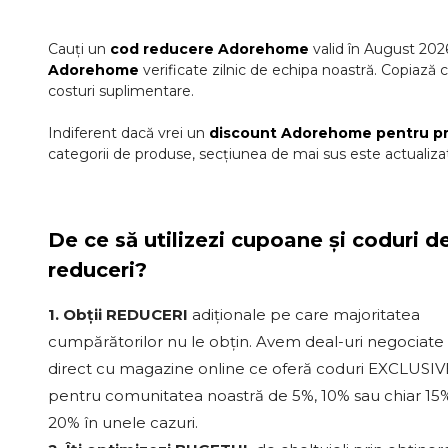
Cauți un
cod reducere
Adorehome
valid în
August
202
Adorehome
verificate zilnic de echipa noastră. Copiază c
costuri suplimentare.
Indiferent dacă vrei un
discount
Adorehome
pentru p
categorii de produse, secțiunea de mai sus este actualizat
De ce să utilizezi cupoane și coduri d
reduceri?
1. Obții REDUCERI
adiționale pe care majoritatea
cumpărătorilor nu le obțin. Avem deal-uri negociate
direct cu magazine online ce oferă coduri EXCLUSIV
pentru comunitatea noastră de 5%, 10% sau chiar 15%
20% în unele cazuri.