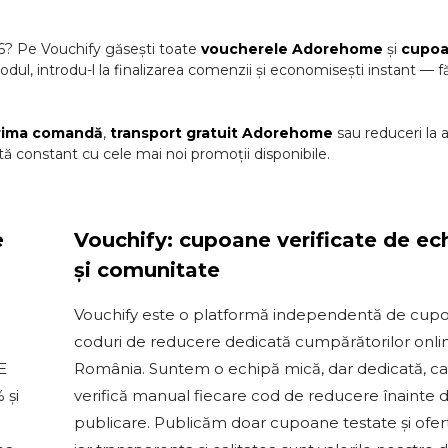
6
? Pe Vouchify găsești toate
voucherele
Adorehome
și
cupoa
odul, introdu-l la finalizarea comenzii și economisești instant — f
rima comandă
,
transport gratuit
Adorehome
sau reduceri la
ă constant cu cele mai noi promoții disponibile.
e
Vouchify: cupoane verificate de ec
și comunitate
Vouchify este o platformă independentă de cupo
coduri de reducere dedicată cumpărătorilor onli
E
România. Suntem o echipă mică, dar dedicată, c
 și
verifică manual fiecare cod de reducere înainte 
publicare. Publicăm doar cupoane testate și ofert