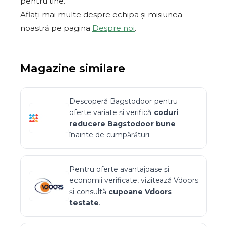
pentru tine.
Aflați mai multe despre echipa și misiunea
noastră pe pagina
Despre noi
.
Magazine similare
Descoperă
Bagstodoor
pentru
oferte variate și verifică
coduri
reducere
Bagstodoor
bune
înainte de cumpărături.
Pentru oferte avantajoase și
economii verificate, vizitează
Vdoors
și consultă
cupoane
Vdoors
testate
.