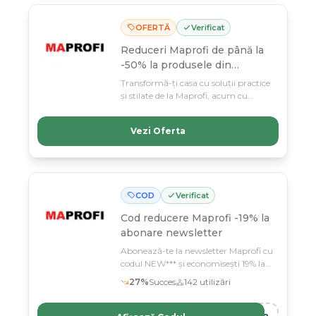
OFERTĂ
Verificat
Reduceri Maprofi de până la
-50% la produsele din
selecție
Transformă-ți casa cu soluții practice
și stilate de la Maprofi, acum cu
reduceri de până la 50% la mobilier și
accesorii interioare. Profită din plin
Vezi Oferta
până pe 11 martie – oferta nu stă
mult timp!
COD
Verificat
Cod reducere
Maprofi -19% la
abonare newsletter
Abonează-te la newsletter Maprofi cu
codul NEW*** și economisești 19% la
soluțiile practice pentru casa ta
27
%
Succes
142
utilizări