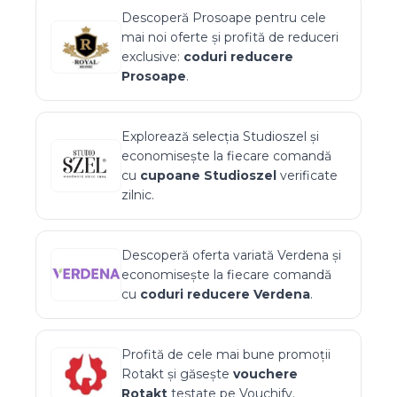
Descoperă
Prosoape
pentru cele
mai noi oferte și profită de reduceri
exclusive:
coduri reducere
Prosoape
.
Explorează selecția
Studioszel
și
economisește la fiecare comandă
cu
cupoane
Studioszel
verificate
zilnic.
Descoperă oferta variată
Verdena
și
economisește la fiecare comandă
cu
coduri reducere
Verdena
.
Profită de cele mai bune promoții
Rotakt
și găsește
vouchere
Rotakt
testate pe Vouchify.