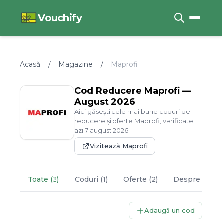
Vouchify
Acasă
/
Magazine
/
Maprofi
Cod Reducere
Maprofi
—
August
2026
Aici găsești cele mai bune coduri de
reducere și oferte
Maprofi
, verificate
azi
7
august
2026
.
Vizitează
Maprofi
Toate (3)
Coduri (1)
Oferte (2)
Despre
Mapro
Adaugă un cod