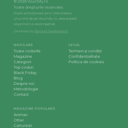
©
2026
Vouchify.ro.
Toate drepturile rezervate.
Dacă achiziționezi prin intermediul
unui link de pe Vouchify.ro, este posibil
să primim o recompensă.
Developed by
Beyond Development
NAVIGARE
LEGAL
Toate codurile
Termeni și condiții
Magazine
Confidențialitate
Categorii
Politica de cookies
Top coduri
Black Friday
Blog
Despre noi
Metodologie
Contact
MAGAZINE POPULARE
Animax
Otter
Carturesti