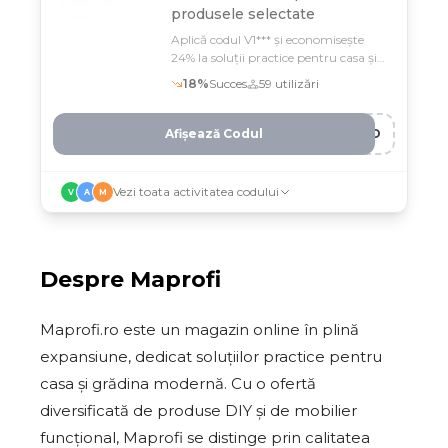
produsele selectate
Aplică codul V1*** și economisește
24% la soluții practice pentru casa și
renovări DIY pe Maprofi
18
%
Succes
59
utilizări
Afișează Codul
NKO
Vezi toata activitatea codului
V
A
M
Despre
Maprofi
Maprofi.ro este un magazin online în plină
expansiune, dedicat soluțiilor practice pentru
casa și grădina modernă. Cu o ofertă
diversificată de produse DIY și de mobilier
funcțional, Maprofi se distinge prin calitatea