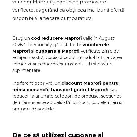
voucher Maprofi și coduri de promovare
verificate, asigurând că obții cea mai bună ofertă
disponibilă la fiecare cumpărătură.
Cauți un
cod reducere
Maprofi
valid în
August
2026
? Pe Vouchify găsești toate
voucherele
Maprofi
și
cupoanele
Maprofi
verificate zilnic de
echipa noastră. Copiază codul, introdu-l la finalizarea
comenzii și economisești instant — fără costuri
suplimentare.
Indiferent dacă vrei un
discount
Maprofi
pentru
prima comandă
,
transport gratuit
Maprofi
sau
reduceri la anumite categorii de produse, secțiunea
de mai sus este actualizată constant cu cele mai noi
promoții disponibile.
De ce să utilizezi cupoane și