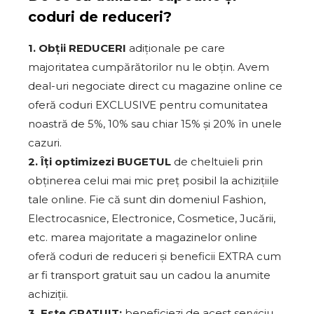
coduri de reduceri?
1. Obții REDUCERI
adiționale pe care
majoritatea cumpărătorilor nu le obțin. Avem
deal-uri negociate direct cu magazine online ce
oferă coduri EXCLUSIVE pentru comunitatea
noastră de 5%, 10% sau chiar 15% și 20% în unele
cazuri.
2. Îți optimizezi BUGETUL
de cheltuieli prin
obținerea celui mai mic preț posibil la achizițiile
tale online. Fie că sunt din domeniul Fashion,
Electrocasnice, Electronice, Cosmetice, Jucării,
etc. marea majoritate a magazinelor online
oferă coduri de reduceri și beneficii EXTRA cum
ar fi transport gratuit sau un cadou la anumite
achiziții.
3. Este GRATUIT:
beneficiezi de acest serviciu