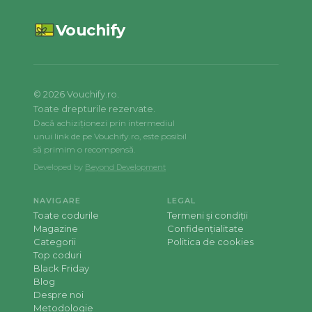
Vouchify
©
2026
Vouchify.ro.
Toate drepturile rezervate.
Dacă achiziționezi prin intermediul
unui link de pe Vouchify.ro, este posibil
să primim o recompensă.
Developed by
Beyond Development
NAVIGARE
LEGAL
Toate codurile
Termeni și condiții
Magazine
Confidențialitate
Categorii
Politica de cookies
Top coduri
Black Friday
Blog
Despre noi
Metodologie