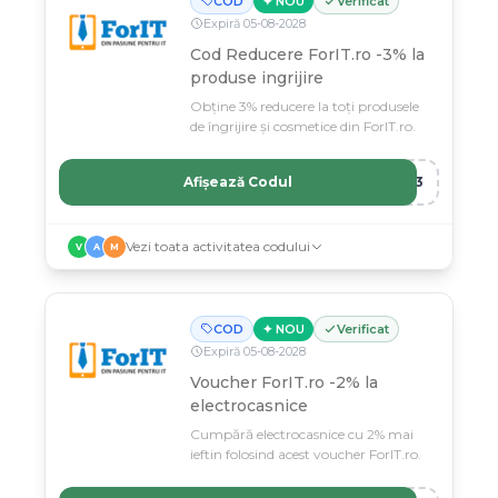
COD
✦ NOU
Verificat
Expiră
05
-
08
-
2028
Cod Reducere ForIT.ro -3% la
produse ingrijire
Obține 3% reducere la toți produsele
de îngrijire și cosmetice din ForIT.ro.
Afișează Codul
RE3
Vezi toata activitatea codului
V
A
M
COD
✦ NOU
Verificat
Expiră
05
-
08
-
2028
Voucher ForIT.ro -2% la
electrocasnice
Cumpără electrocasnice cu 2% mai
ieftin folosind acest voucher ForIT.ro.