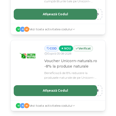
cumpărăturile tale pe Unicorn-
naturals.ro cu acest cod de reducere
valid.
Afișează Codul
C10
Vezi toata activitatea codului
V
A
M
COD
✦ NOU
Verificat
Expiră
05
-
08
-
2028
Voucher Unicorn-naturals.ro
-8% la produse naturale
Beneficiază de 8% reducere la
produsele naturale de pe Unicorn-
naturals.ro cu codul tău de voucher
exclusiv.
Afișează Codul
RN8
Vezi toata activitatea codului
V
A
M