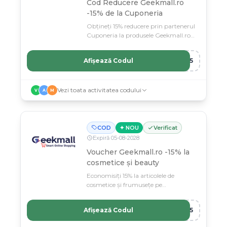
Cod Reducere Geekmall.ro
-15% de la Cuponeria
Obțineți 15% reducere prin partenerul
Cuponeria la produsele Geekmall.ro
cu codul CUPONERIA15.
Afișează Codul
A15
Vezi toata activitatea codului
V
A
M
COD
✦ NOU
Verificat
Expiră
05
-
08
-
2028
Voucher Geekmall.ro -15% la
cosmetice și beauty
Economisiți 15% la articolele de
cosmetice și frumusețe pe
Geekmall.ro cu acest voucher.
Afișează Codul
K15