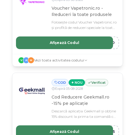
Voucher Vapetronic.ro -
Reduceri la toate produsele
Folosește codul Voucher Vapetronic.ro
și profită de reduceri speciale la toate
produsele din magazin.
Afișează Codul
ERO
Vezi toata activitatea codului
V
A
M
COD
✦ NOU
Verificat
Expiră
05
-
08
-
2028
Cod Reducere Geekmall.ro
-15% pe aplicație
Descarcă aplicația Geekmall și obține
15% discount la prima ta comandă cu
acest cod promotional.
Afișează Codul
K15