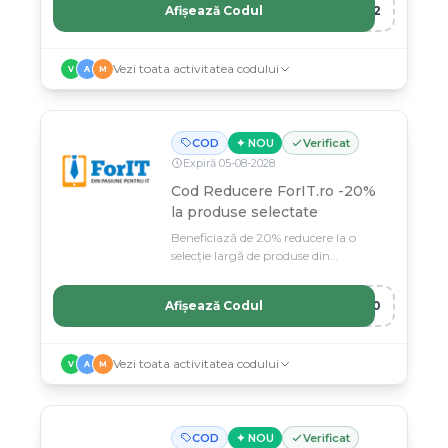
Afișează Codul
CE2
Vezi toata activitatea codului
V
A
M
COD
✦ NOU
Verificat
Expiră
05
-
08
-
2028
Cod Reducere ForIT.ro -20%
la produse selectate
Beneficiază de 20% reducere la o
selecție largă de produse din
magazinul ForIT.ro.
Afișează Codul
T20
Vezi toata activitatea codului
V
A
M
COD
✦ NOU
Verificat