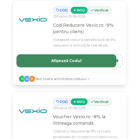
COD
✦ NOU
Verificat
Expiră
05
-
08
-
2028
Cod Reducere Vexio.ro -9%
pentru clienți
Folosește codul și beneficiază de 9%
reducere la achizițiile tale de pe
Vexio.ro.
Afișează Codul
XI9
Vezi toata activitatea codului
V
A
M
COD
✦ NOU
Verificat
Expiră
05
-
08
-
2028
Voucher Vexio.ro -8% la
întreaga comandă
Obține o reducere de 8% la toate
produsele din magazinul Vexio.ro cu