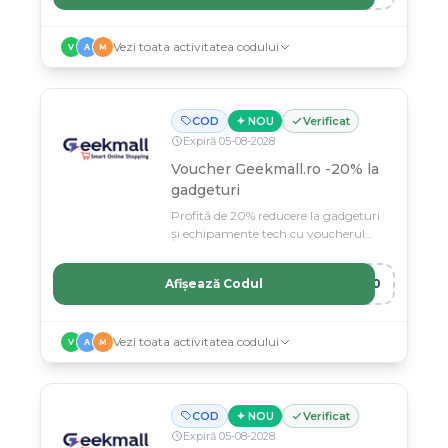
Vezi toata activitatea codului
V
A
M
COD
✦ NOU
Verificat
Expiră
05
-
08
-
2028
Voucher Geekmall.ro -20% la
gadgeturi
Profită de 20% reducere la gadgeturi
și echipamente tech cu voucherul
Geekmall valabil în perioada aceasta.
Afișează Codul
V20
Vezi toata activitatea codului
V
A
M
COD
✦ NOU
Verificat
Expiră
05
-
08
-
2028