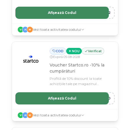
Sole.ro cu acest voucher exclusiv.
Afișează Codul
412
Vezi toata activitatea codului
V
A
M
COD
✦ NOU
Verificat
Expiră
05
-
08
-
2028
Voucher Startco.ro -10% la
cumpărături
Profită de 10% discount la toate
achizițiile tale pe magazinul
Startco.ro.
Afișează Codul
O10
Vezi toata activitatea codului
V
A
M