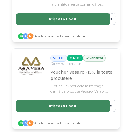
la următoarea ta comandă pe
Vesa.ro.
Afișează Codul
RA8
Vezi toata activitatea codului
V
A
M
COD
✦ NOU
Verificat
Expiră
05
-
08
-
2028
Voucher Vesa.ro -15% la toate
produsele
Obține 15% reducere la întreaga
gamă de produse Vesa.ro. Valabil
pentru toate categoriile din magazin.
Afișează Codul
A15
Vezi toata activitatea codului
V
A
M