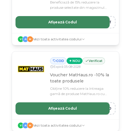
Beneficiază de 15% reducere la
produse selectate din magazinul
Dualstore.ro cu codul de voucher
02onat.
Afișează Codul
NAT
Vezi toata activitatea codului
V
A
M
COD
✦ NOU
Verificat
Expiră
05
-
08
-
2028
Voucher MatHaus.ro -10% la
toate produsele
Obține 10% reducere la întreaga
gamă de produse MatHaus.ro cu
acest voucher exclusiv.
Afișează Codul
S10
Vezi toata activitatea codului
V
A
M