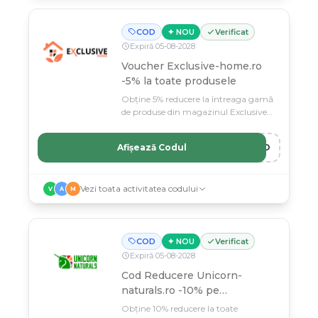
COD
✦ NOU
Verificat
Expiră
05
-
08
-
2028
Voucher Exclusive-home.ro
-5% la toate produsele
Obține 5% reducere la întreaga gamă
de produse din magazinul Exclusive-
home.ro cu acest voucher special.
Afișează Codul
ERO
Vezi toata activitatea codului
V
A
M
COD
✦ NOU
Verificat
Expiră
05
-
08
-
2028
Cod Reducere Unicorn-
naturals.ro -10% pe
cumpărături
Obține 10% reducere la toate