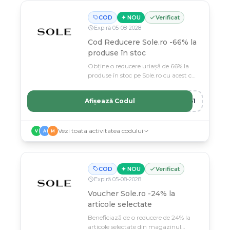
COD
✦ NOU
Verificat
Expiră
05
-
08
-
2028
Cod Reducere Sole.ro -66% la
produse în stoc
Obține o reducere uriașă de 66% la
produse în stoc pe Sole.ro cu acest cod
de reducere special.
Afișează Codul
661
Vezi toata activitatea codului
V
A
M
COD
✦ NOU
Verificat
Expiră
05
-
08
-
2028
Voucher Sole.ro -24% la
articole selectate
Beneficiază de o reducere de 24% la
articole selectate din magazinul