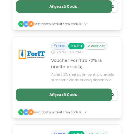
Afișează Codul
CE2
Vezi toata activitatea codului
V
A
M
COD
✦ NOU
Verificat
Expiră
05
-
08
-
2028
Voucher ForIT.ro -2% la
unelte bricolaj
Achită 2% mai puțin pentru uneltele
și materialele de bricolaj disponibile.
Afișează Codul
AJ2
Vezi toata activitatea codului
V
A
M