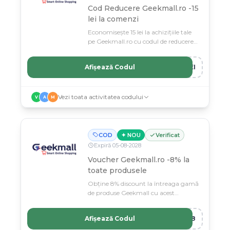
Cod Reducere Geekmall.ro -15
lei la comenzi
Economisește 15 lei la achizițiile tale
pe Geekmall.ro cu codul de reducere
special disponibil astazi.
Afișează Codul
LEI
Vezi toata activitatea codului
V
A
M
COD
✦ NOU
Verificat
Expiră
05
-
08
-
2028
Voucher Geekmall.ro -8% la
toate produsele
Obține 8% discount la întreaga gamă
de produse Geekmall cu acest
voucher de reducere valabil acum.
Afișează Codul
LL8