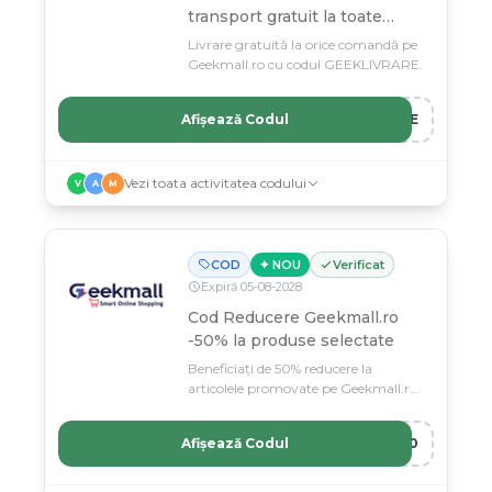
transport gratuit la toate
comenzile
Livrare gratuită la orice comandă pe
Geekmall.ro cu codul GEEKLIVRARE.
Afișează Codul
ARE
Vezi toata activitatea codului
V
A
M
COD
✦ NOU
Verificat
Expiră
05
-
08
-
2028
Cod Reducere Geekmall.ro
-50% la produse selectate
Beneficiați de 50% reducere la
articolele promovate pe Geekmall.ro
cu codul PROMO50.
Afișează Codul
O50