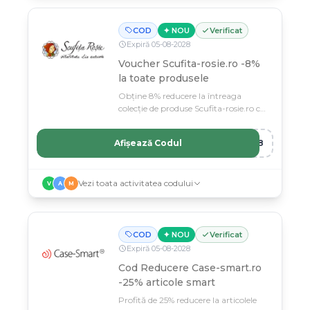
COD
✦ NOU
Verificat
Expiră
05
-
08
-
2028
Voucher Scufita-rosie.ro -8%
la toate produsele
Obține 8% reducere la întreaga
colecție de produse Scufita-rosie.ro cu
codul de voucher exclusiv.
Afișează Codul
TA8
Vezi toata activitatea codului
V
A
M
COD
✦ NOU
Verificat
Expiră
05
-
08
-
2028
Cod Reducere Case-smart.ro
-25% articole smart
Profită de 25% reducere la articolele