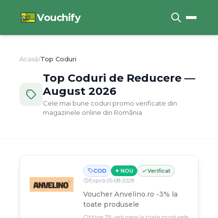
Vouchify
Acasă
/
Top Coduri
Top Coduri de Reducere —
August
2026
Cele mai bune coduri promo verificate din
magazinele online din România
COD
✦ NOU
Verificat
Expiră
05
-
08
-
2028
Voucher Anvelino.ro -3% la
toate produsele
Obține 3% reducere la toate produsele