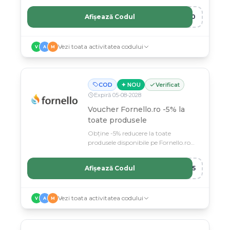
exclusiv.
Afișează Codul
M50
Vezi toata activitatea codului
V
A
M
COD
✦ NOU
Verificat
Expiră
05
-
08
-
2028
Voucher Fornello.ro -5% la
toate produsele
Obține -5% reducere la toate
produsele disponibile pe Fornello.ro
cu acest voucher.
Afișează Codul
RA5
Vezi toata activitatea codului
V
A
M