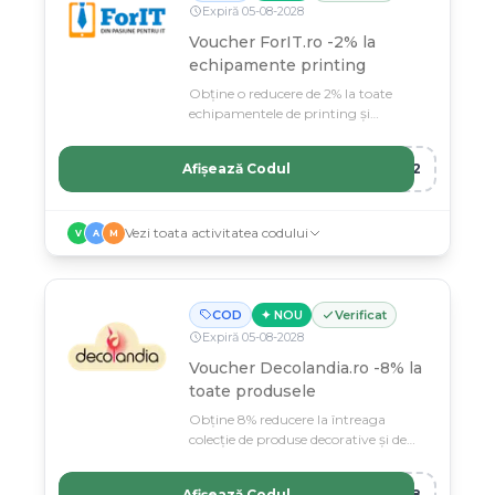
Expiră
05
-
08
-
2028
Voucher ForIT.ro -2% la
echipamente printing
Obține o reducere de 2% la toate
echipamentele de printing și
consumabile pentru imprimante.
Afișează Codul
NG2
Vezi toata activitatea codului
V
A
M
COD
✦ NOU
Verificat
Expiră
05
-
08
-
2028
Voucher Decolandia.ro -8% la
toate produsele
Obține 8% reducere la întreaga
colecție de produse decorative și de
design pe Decolandia.ro.
Afișează Codul
IA8