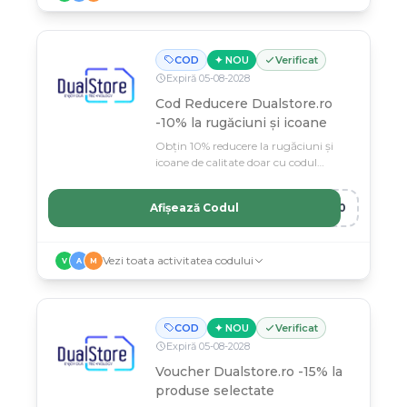
COD
✦ NOU
Verificat
Expiră
05
-
08
-
2028
Cod Reducere Dualstore.ro
-10% la rugăciuni și icoane
Obțin 10% reducere la rugăciuni și
icoane de calitate doar cu codul
RUGONE10 pe Dualstore.ro.
Afișează Codul
E10
Vezi toata activitatea codului
V
A
M
COD
✦ NOU
Verificat
Expiră
05
-
08
-
2028
Voucher Dualstore.ro -15% la
produse selectate