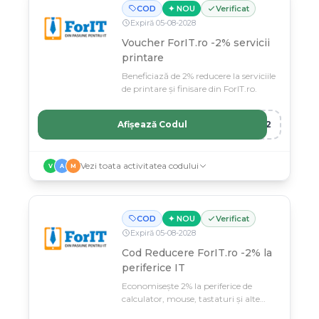
COD
✦ NOU
Verificat
Expiră
05
-
08
-
2028
Voucher ForIT.ro -2% servicii
printare
Beneficiază de 2% reducere la serviciile
de printare și finisare din ForIT.ro.
Afișează Codul
RE2
Vezi toata activitatea codului
V
A
M
COD
✦ NOU
Verificat
Expiră
05
-
08
-
2028
Cod Reducere ForIT.ro -2% la
periferice IT
Economisește 2% la periferice de
calculator, mouse, tastaturi și alte
accesorii.