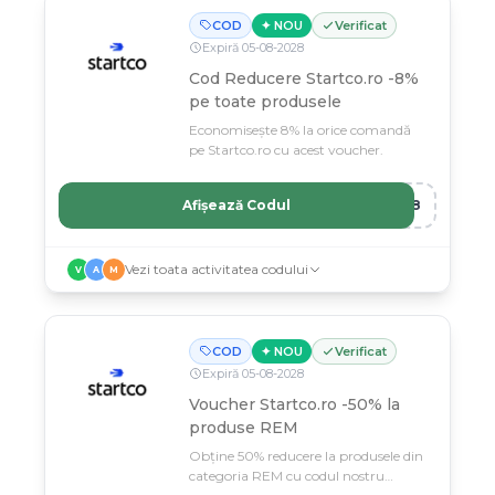
COD
✦ NOU
Verificat
Expiră
05
-
08
-
2028
Cod Reducere Startco.ro -8%
pe toate produsele
Economisește 8% la orice comandă
pe Startco.ro cu acest voucher.
Afișează Codul
CO8
Vezi toata activitatea codului
V
A
M
COD
✦ NOU
Verificat
Expiră
05
-
08
-
2028
Voucher Startco.ro -50% la
produse REM
Obține 50% reducere la produsele din
categoria REM cu codul nostru