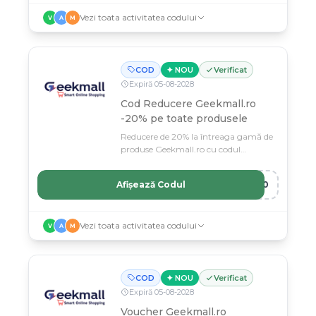
Vezi toata activitatea codului
V
A
M
COD
✦ NOU
Verificat
Expiră
05
-
08
-
2028
Cod Reducere Geekmall.ro
-20% pe toate produsele
Reducere de 20% la întreaga gamă de
produse Geekmall.ro cu codul
GEEK20.
Afișează Codul
K20
Vezi toata activitatea codului
V
A
M
COD
✦ NOU
Verificat
Expiră
05
-
08
-
2028
Voucher Geekmall.ro