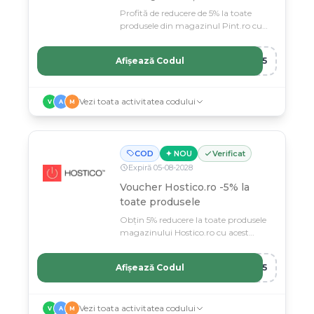
Profită de reducere de 5% la toate
produsele din magazinul Pint.ro cu
acest voucher special.
Afișează Codul
NT5
Vezi toata activitatea codului
V
A
M
COD
✦ NOU
Verificat
Expiră
05
-
08
-
2028
Voucher Hostico.ro -5% la
toate produsele
Obțin 5% reducere la toate produsele
magazinului Hostico.ro cu acest
voucher exclusiv.
Afișează Codul
RO5
Vezi toata activitatea codului
V
A
M