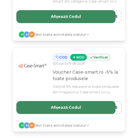
smart din categoria Case-smart.ro cu
cod promo.
Afișează Codul
T25
Vezi toata activitatea codului
V
A
M
COD
✦ NOU
Verificat
Expiră
05
-
08
-
2028
Voucher Case-smart.ro -5% la
toate produsele
Obține 5% reducere la toate produsele
din magazinul Case-smart.ro cu
acest voucher exclusiv.
Afișează Codul
RO5
Vezi toata activitatea codului
V
A
M