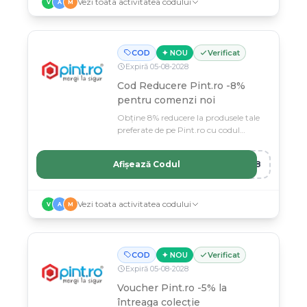
Vezi toata activitatea codului
V
A
M
COD
✦ NOU
Verificat
Expiră
05
-
08
-
2028
Cod Reducere Pint.ro -8%
pentru comenzi noi
Obține 8% reducere la produsele tale
preferate de pe Pint.ro cu codul
nostru exclusiv.
Afișează Codul
NT8
Vezi toata activitatea codului
V
A
M
COD
✦ NOU
Verificat
Expiră
05
-
08
-
2028
Voucher Pint.ro -5% la
întreaga colecție