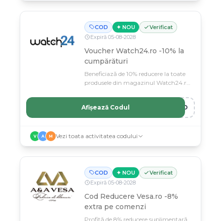
COD
✦ NOU
Verificat
Expiră
05
-
08
-
2028
Voucher Watch24.ro -10% la
cumpărături
Beneficiază de 10% reducere la toate
produsele din magazinul Watch24.ro
cu acest voucher exclusiv.
Afișează Codul
ERO
Vezi toata activitatea codului
V
A
M
COD
✦ NOU
Verificat
Expiră
05
-
08
-
2028
Cod Reducere Vesa.ro -8%
extra pe comenzi
Profită de 8% reducere suplimentară