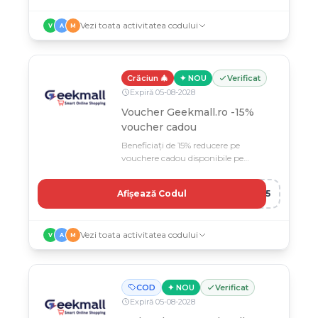
Vezi toata activitatea codului
V
A
M
Crăciun 🎄
✦ NOU
Verificat
Expiră
05
-
08
-
2028
Voucher Geekmall.ro -15%
voucher cadou
Beneficiați de 15% reducere pe
vouchere cadou disponibile pe
Geekmall.ro cu codul
CADOUGEEK15.
Afișează Codul
K15
Vezi toata activitatea codului
V
A
M
COD
✦ NOU
Verificat
Expiră
05
-
08
-
2028