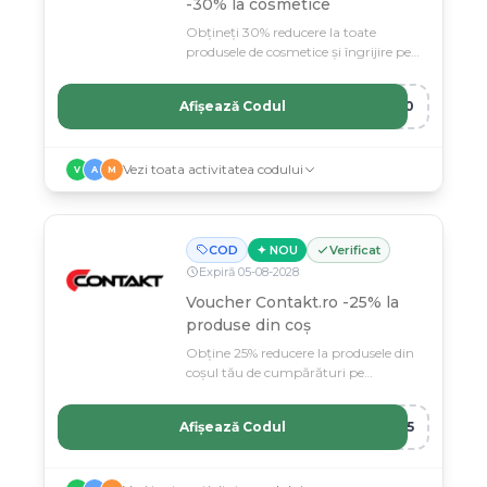
-30% la cosmetice
Obțineți 30% reducere la toate
produsele de cosmetice și îngrijire pe
Geekmall.ro cu codul COSGEEK30.
Afișează Codul
K30
Vezi toata activitatea codului
V
A
M
COD
✦ NOU
Verificat
Expiră
05
-
08
-
2028
Voucher Contakt.ro -25% la
produse din coș
Obține 25% reducere la produsele din
coșul tău de cumpărături pe
Contakt.ro.
Afișează Codul
S25