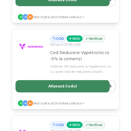
Vezi toata activitatea codului
V
A
M
COD
✦ NOU
Verificat
Expiră
05
-
08
-
2028
Cod Reducere Vapetronic.ro
-5% la comenzi
Obține -5% reducere la Vapetronic.ro
cu acest cod de reducere valabil
pentru toate produsele.
Afișează Codul
ET5
Vezi toata activitatea codului
V
A
M
COD
✦ NOU
Verificat
Expiră
05
-
08
-
2028