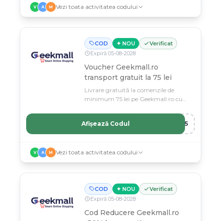
Vezi toata activitatea codului
V
A
M
COD
✦ NOU
Verificat
Expiră
05
-
08
-
2028
Voucher Geekmall.ro
transport gratuit la 75 lei
Livrare gratuită la comenzile de
minimum 75 lei pe Geekmall.ro cu
acest voucher.
Afișează Codul
E75
Vezi toata activitatea codului
V
A
M
COD
✦ NOU
Verificat
Expiră
05
-
08
-
2028
Cod Reducere Geekmall.ro