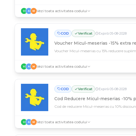
Vezi toata activitatea codului
V
A
M
COD
Verificat
Expiră
05
-
08
-
2028
Voucher Micul-meserias -15% extra r
Voucher Micul-meserias cu 15% reducere suplime
Vezi toata activitatea codului
V
A
M
COD
Verificat
Expiră
05
-
08
-
2028
Cod Reducere Micul-meserias -10% p
Cod de reducere Micul-meserias cu 10% discoun
Vezi toata activitatea codului
V
A
M