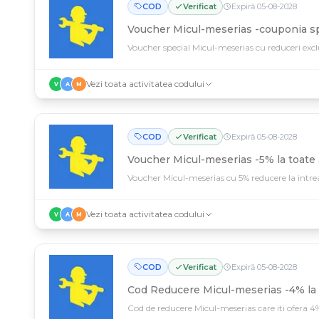
COD
Verificat
Expiră
05
-
08
-
2028
Voucher Micul-meserias -couponia sp
Voucher special Micul-meserias cu reduceri exclus
Vezi toata activitatea codului
V
A
M
COD
Verificat
Expiră
05
-
08
-
2028
Voucher Micul-meserias -5% la toate 
Voucher Micul-meserias cu 5% reducere la intr
Vezi toata activitatea codului
V
A
M
COD
Verificat
Expiră
05
-
08
-
2028
Cod Reducere Micul-meserias -4% la 
Cod de reducere Micul-meserias care iti ofera 4%