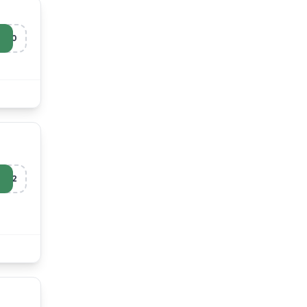
S10
R12