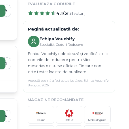
EVALUEAZĂ CODURILE
NIA
4.1
/5
(
131
voturi)
Pagină actualizată de:
Echipa Vouchify
Specialist Coduri Reducere
Echipa Vouchify colectează și verifică zilnic
codurile de reducere pentru Micul-
ES5
meserias din surse oficiale. Fiecare cod
este testat înainte de publicare.
Această pagină a fost actualizată de:
Echipa Vouchify
,
8 august 2026
MAGAZINE RECOMANDATE
ER4
Haaus
Rotakt
Mobilalaguna