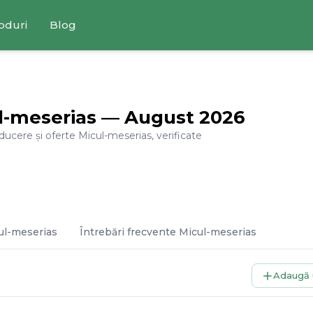
oduri
Blog
l-meserias
—
August
2026
educere și oferte
Micul-meserias
, verificate
ul-meserias
Întrebări frecvente
Micul-meserias
Adaugă 