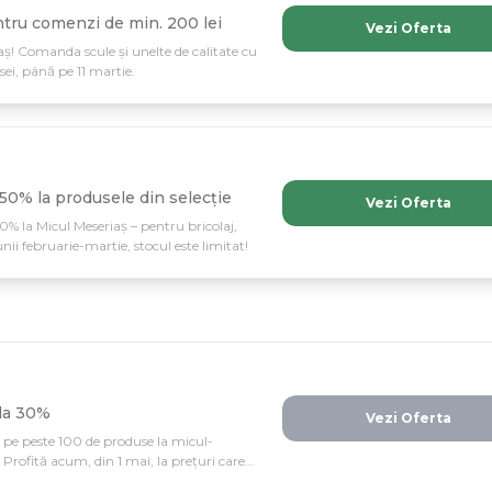
ntru comenzi de min. 200 lei
Vezi Oferta
aș! Comanda scule și unelte de calitate cu
ei, până pe 11 martie.
50% la produsele din selecție
Vezi Oferta
50% la Micul Meseriaș – pentru bricolaj,
unii februarie-martie, stocul este limitat!
 la 30%
Vezi Oferta
 pe peste 100 de produse la micul-
Profită acum, din 1 mai, la prețuri care