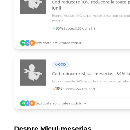
Cod reducere
10% reducere la toate p
lunii
Economisește 10% la pompele de stropit cu cod
martie
95
%
Succes
55
utilizări
Vezi toata activitatea codului
V
A
M
COD
Cod reducere
Micul-meserias -34% la
Economisește 34% la scule și unelte de calitate 
15
%
Succes
50
utilizări
Vezi toata activitatea codului
V
A
M
Despre
Micul-meserias