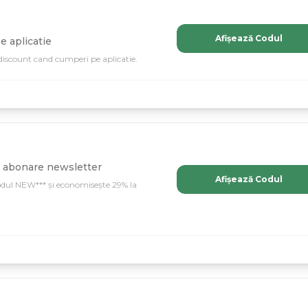
Afișează Codul
 aplicatie
discount cand cumperi pe aplicatie.
a abonare newsletter
Afișează Codul
odul NEW*** și economisește 29% la