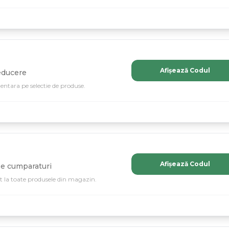
Afișează Codul
educere
ntara pe selectie de produse.
Afișează Codul
e cumparaturi
t la toate produsele din magazin.