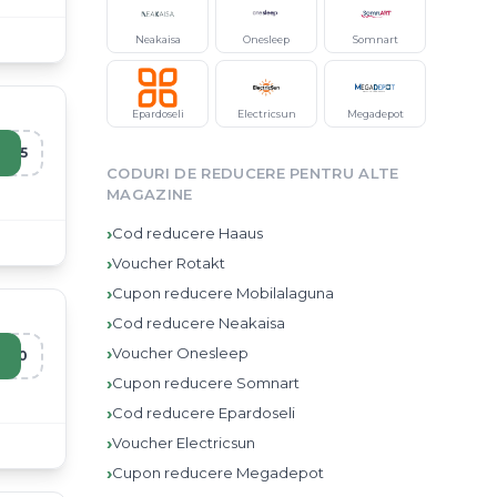
Neakaisa
Onesleep
Somnart
Epardoseli
Electricsun
Megadepot
A15
CODURI DE REDUCERE PENTRU ALTE
MAGAZINE
›
Cod reducere
Haaus
›
Voucher
Rotakt
›
Cupon reducere
Mobilalaguna
›
Cod reducere
Neakaisa
›
Voucher
Onesleep
I10
›
Cupon reducere
Somnart
›
Cod reducere
Epardoseli
›
Voucher
Electricsun
›
Cupon reducere
Megadepot