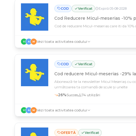
COD
Verificat
Expiră
05
-
08
-
2028
Cod Reducere Micul-meserias -10% pe
Cod de reducere Micul-meserias care iti da 10% 
Vezi toata activitatea codului
V
A
M
COD
Verificat
Cod reducere
Micul-meserias -29% l
Abonează-te la newsletter Micul Meseriaș cu c
următoarea ta comandă de scule și unelte
26
%
Succes
74
utilizări
Vezi toata activitatea codului
V
A
M
OFERTĂ
Verificat