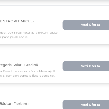
E STROPIT MICUL-
Vezi Oferta
e stropit Micul Meserias la prețuri reduse
ar până pe 30 aprilie.
tegoria Solarii Grădină
Vezi Oferta
la 2% reducere extra la Micul Meșeriașul!
i și comision bonus la fiecare achiziție
Băuturi Fierbinți
Vezi Oferta