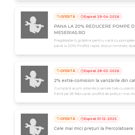
OFERTĂ
Expirat
29
-
04
-
2026
PANA LA 20% REDUCERE POMPE D
MESERIAS.RO
Pregătește-ți grădina pentru vară cu pompele d
până la 20%! Profită rapid, stocuri limitate, do
OFERTĂ
Expirat
28
-
02
-
2026
2% extra-comision la vanzările din ca
Cumpără acum solariile și serrele tale cu până 
Până pe 28 februarie, profită de prețuri mai mic
din categoria Solarii Grădină.
OFERTĂ
Expirat
01
-
12
-
2025
Cele mai mici prețuri la Percolatoare 