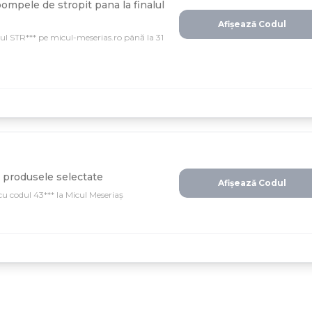
ompele de stropit pana la finalul
Afișează Codul
ul STR*** pe micul-meserias.ro până la 31
 produsele selectate
Afișează Codul
cu codul 43*** la Micul Meseriaș