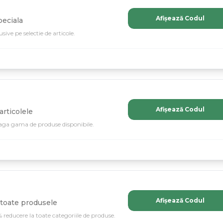
Afișează Codul
eciala
ive pe selectie de articole.
Afișează Codul
articolele
eaga gama de produse disponibile.
Afișează Codul
toate produsele
 reducere la toate categoriile de produse.