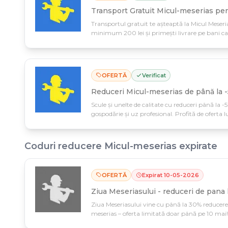
Transport Gratuit Micul-meserias pe
Transportul gratuit te așteaptă la Micul Meseri
minimum 200 lei și primești livrare pe bani cas
OFERTĂ
Verificat
Reduceri Micul-meserias de până la -
Scule și unelte de calitate cu reduceri până la -
gospodărie și uz profesional. Profită de oferta l
Coduri reducere
Micul-meserias
expirate
OFERTĂ
Expirat
10
-
05
-
2026
Ziua Meseriasului - reduceri de pana
Ziua Meseriasului vine cu până la 30% reducere
meserias – oferta limitată doar până pe 10 mai! 
nu se repetă curând pe stocuri limitate.