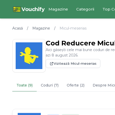
Vouchify
Magazine
Categorii
Top C
Acasă
/
Magazine
/
Micul-meserias
Cod Reducere
Micu
Aici găsești cele mai bune coduri de r
azi
8
august
2026
.
Vizitează
Micul-meserias
Toate (9)
Coduri (7)
Oferte (2)
Despre
Mic