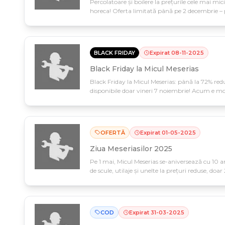
Percolatoare și boilere la prețurile cele mai mic
horeca! Oferta limitată până pe 2 decembrie –
Meserias.
BLACK FRIDAY
Expirat
08
-
11
-
2025
Black Friday la Micul Meserias
Black Friday la Micul Meserias: până la 72% red
disponibile doar vineri 7 noiembrie! Acum e m
preturi de vis.
OFERTĂ
Expirat
01
-
05
-
2025
Ziua Meseriasilor 2025
Pe 1 mai, Micul Meserias se-aniversează cu 10 ani
de scule, utilaje și unelte la prețuri reduse, doa
doar în ziua evenimentului.
COD
Expirat
31
-
03
-
2025