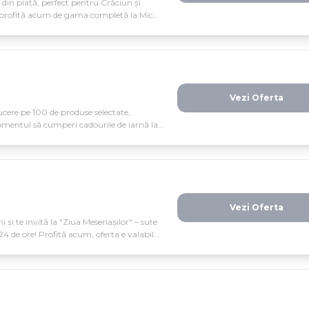
i din piață, perfect pentru Crăciun și
 profită acum de gama completă la Micul
Vezi Oferta
ucere pe 100 de produse selectate,
omentul să cumperi cadourile de iarnă la
Vezi Oferta
 și te invită la "Ziua Meseriașilor" – sute
r 24 de ore! Profită acum, oferta e valabilă