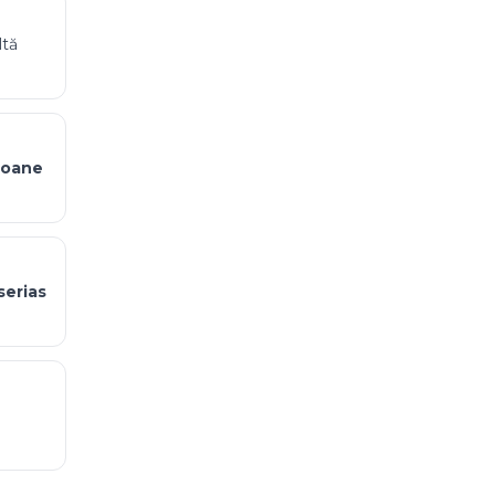
ltă
poane
serias