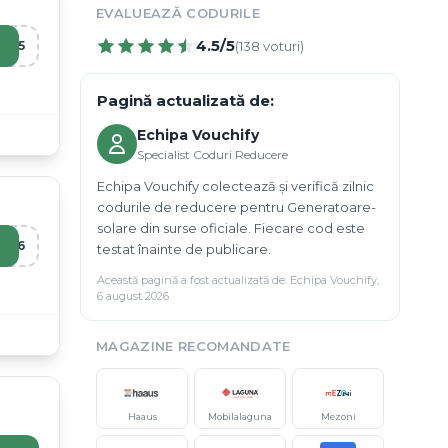
EVALUEAZĂ CODURILE
4.5
/5
IA5
(
138
voturi)
Pagină actualizată de:
Echipa Vouchify
Specialist Coduri Reducere
Echipa Vouchify colectează și verifică zilnic
codurile de reducere pentru Generatoare-
solare din surse oficiale. Fiecare cod este
RO6
testat înainte de publicare.
Această pagină a fost actualizată de:
Echipa Vouchify
,
6 august 2026
MAGAZINE RECOMANDATE
Haaus
Mobilalaguna
Mezoni