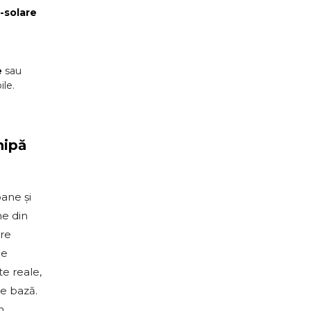
-solare
e
sau
ile.
hipă
ane și
ne din
are
de
e reale,
de bază.
n