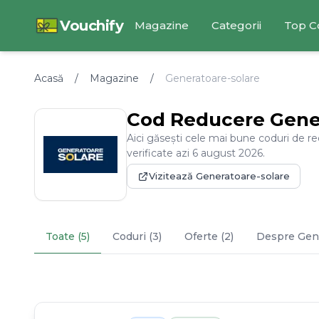
Vouchify
Magazine
Categorii
Top C
Acasă
/
Magazine
/
Generatoare-solare
Cod Reducere
Gene
Aici găsești cele mai bune coduri de r
verificate azi
6
august
2026
.
Vizitează
Generatoare-solare
Toate (5)
Coduri (3)
Oferte (2)
Despre
Gen