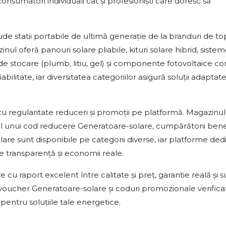
nsumatori individuali cât și profesioniști care doresc să
ude statii portabile de ultimă generație de la branduri de t
nul oferă panouri solare pliabile, kituri solare hibrid, siste
i de stocare (plumb, litiu, gel) și componente fotovoltaice c
ilitate, iar diversitatea categoriilor asigură soluții adapta
cu regularitate reduceri și promoții pe platformă. Magazinul
ul unui cod reducere Generatoare-solare, cumpărătorii bene
re sunt disponibile pe categorii diverse, iar platforme ded
 transparență și economii reale.
 raport excelent între calitate și preț, garantie reală și 
c voucher Generatoare-solare și coduri promozionale verifica
pentru soluțiile tale energetice.