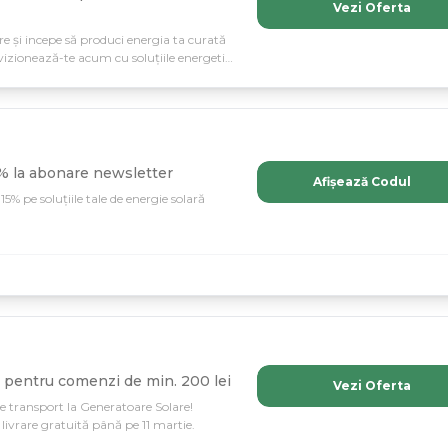
Vezi Oferta
 și incepe să produci energia ta curată
vizionează-te acum cu soluțiile energetice
% la abonare newsletter
Afișează Codul
5% pe soluțiile tale de energie solară
 pentru comenzi de min. 200 lei
Vezi Oferta
de transport la Generatoare Solare!
ivrare gratuită până pe 11 martie.