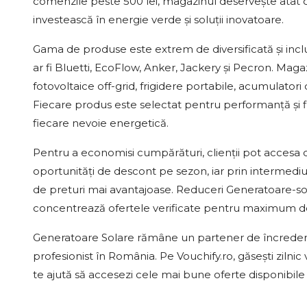
comenzile peste 500 lei, magazinul deservește atât co
investească în energie verde și soluții inovatoare.
Gama de produse este extrem de diversificată și incl
ar fi Bluetti, EcoFlow, Anker, Jackery și Pecron. Magazi
fotovoltaice off-grid, frigidere portabile, acumulator
Fiecare produs este selectat pentru performanță și fiab
fiecare nevoie energetică.
Pentru a economisi cumpărături, clienții pot accesa 
oportunități de descont pe sezon, iar prin intermedi
de preturi mai avantajoase. Reduceri Generatoare-sola
concentrează ofertele verificate pentru maximum de
Generatoare Solare rămâne un partener de încredere cu
profesionist în România. Pe Vouchify.ro, găsești zilni
te ajută să accesezi cele mai bune oferte disponibile 