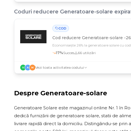
Coduri reducere
Generatoare-solare
expira
COD
Cod reducere
Generatoare-solare -26
Economisește 26% la generatoare solare cu codul 
17
%
Succes
66
utilizări
Vezi toata activitatea codului
V
A
M
Despre
Generatoare-solare
Generatoare Solare este magazinul online Nr. 1 în Ro
dedică furnizării de generatoare solare, statii de alim
livrare rapidă direct la domiciliu. Distingându-se prin 