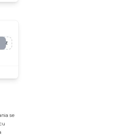
HOZ
ania se
 cu
a