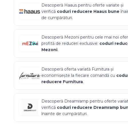
Descoperă
Haaus
pentru oferte variate și
verifică
coduri reducere
Haaus
bune
înai
de cumpărături.
Descoperă
Mezoni
pentru cele mai noi ofer
profită de reduceri exclusive:
coduri reduc
Mezoni
.
Descoperă oferta variată
Furnitura
și
economisește la fiecare comandă cu
codur
reducere
Furnitura
.
Descoperă
Dreamramp
pentru oferte variat
verifică
coduri reducere
Dreamramp
bu
înainte de cumpărături.