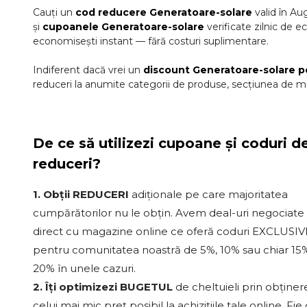
Cauți un
cod reducere
Generatoare-solare
valid în
Au
și
cupoanele
Generatoare-solare
verificate zilnic de e
economisești instant — fără costuri suplimentare.
Indiferent dacă vrei un
discount
Generatoare-solare
p
reduceri la anumite categorii de produse, secțiunea de ma
De ce să utilizezi cupoane și coduri d
reduceri?
1. Obții REDUCERI
adiționale pe care majoritatea
cumpărătorilor nu le obțin. Avem deal-uri negociate
direct cu magazine online ce oferă coduri EXCLUSIV
pentru comunitatea noastră de 5%, 10% sau chiar 15%
20% în unele cazuri.
2. Îți optimizezi BUGETUL
de cheltuieli prin obținer
celui mai mic preț posibil la achizițiile tale online. Fie