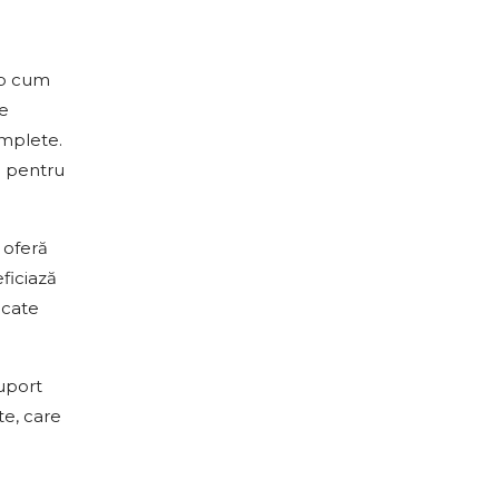
op cum
me
omplete.
te pentru
 oferă
ficiază
icate
suport
te, care