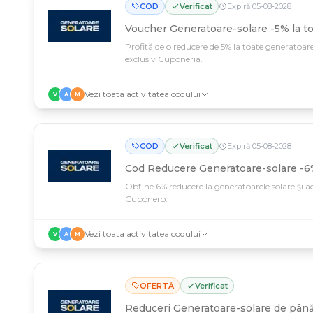
COD
Verificat
Expiră
05
-
08
-
2028
Voucher Generatoare-solare -5% la t
Profită de o reducere de 5% la toate generatoare
exclusiv Cuponeria.
Vezi toata activitatea codului
V
A
M
COD
Verificat
Expiră
05
-
08
-
2028
Cod Reducere Generatoare-solare -6%
Obține 6% reducere la generatoarele solare și a
Cuponero.
Vezi toata activitatea codului
V
A
M
OFERTĂ
Verificat
Reduceri Generatoare-solare de până 