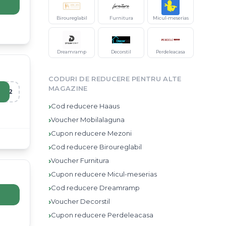
Biroureglabil
Furnitura
Micul-meserias
Dreamramp
Decorstil
Perdeleacasa
CODURI DE REDUCERE PENTRU ALTE
MAGAZINE
R12
›
Cod reducere
Haaus
›
Voucher
Mobilalaguna
›
Cupon reducere
Mezoni
›
Cod reducere
Biroureglabil
›
Voucher
Furnitura
›
Cupon reducere
Micul-meserias
›
Cod reducere
Dreamramp
›
Voucher
Decorstil
›
Cupon reducere
Perdeleacasa