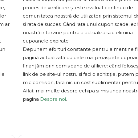
ce,
proces de verificare și este evaluat continuu de
lor
comunitatea noastră de utilizatori prin sistemul d
um ar
și rata de succes. Când rata unui cupon scade, ec
noastră intervine pentru a actualiza sau elimina
t
cupoanele expirate.
-un
Depunem eforturi constante pentru a menține f
pagină actualizată cu cele mai proaspete cupoa
finanțăm prin comisioane de afiliere: când foloseș
le
link de pe site-ul nostru și faci o achiziție, putem 
mic comision, fără niciun cost suplimentar pentru 
Aflați mai multe despre echipa și misiunea noast
pagina
Despre noi
.