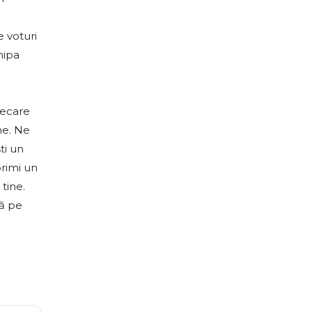
e voturi
hipa
iecare
ne. Ne
ti un
primi un
tine.
ră pe