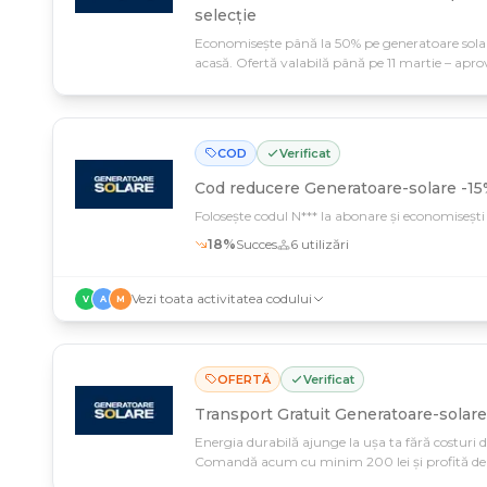
selecție
Economisește până la 50% pe generatoare solare
acasă. Ofertă valabilă până pe 11 martie – apro
durabile care îți vor reduce factura la curent!
COD
Verificat
Cod reducere
Generatoare-solare -15
Folosește codul N*** la abonare și economisești 1
18
%
Succes
6
utilizări
Vezi toata activitatea codului
V
A
M
OFERTĂ
Verificat
Transport Gratuit Generatoare-solare
Energia durabilă ajunge la ușa ta fără costuri 
Comandă acum cu minim 200 lei și profită de l