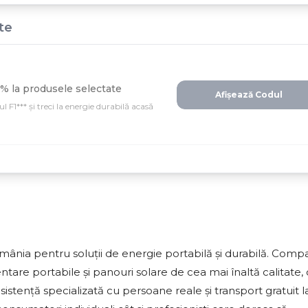
te
% la produsele selectate
Afișează Codul
F1*** și treci la energie durabilă acasă
mânia pentru soluții de energie portabilă și durabilă. Comp
entare portabile și panouri solare de cea mai înaltă calitate,
asistență specializată cu persoane reale și transport gratuit l