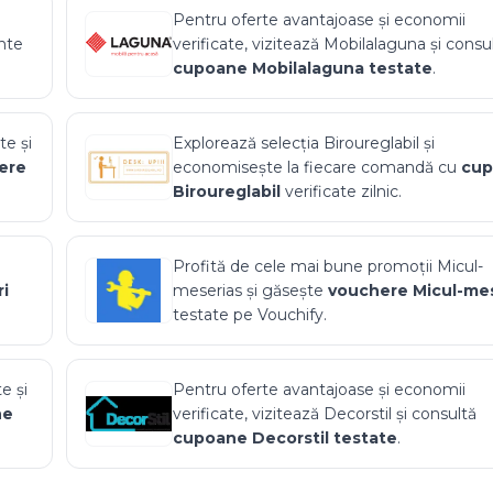
Pentru oferte avantajoase și economii
nte
verificate, vizitează
Mobilalaguna
și consu
cupoane
Mobilalaguna
testate
.
te și
Explorează selecția
Biroureglabil
și
ere
economisește la fiecare comandă cu
cu
Biroureglabil
verificate zilnic.
Profită de cele mai bune promoții
Micul-
i
meserias
și găsește
vouchere
Micul-me
testate pe Vouchify.
e și
Pentru oferte avantajoase și economii
ne
verificate, vizitează
Decorstil
și consultă
cupoane
Decorstil
testate
.