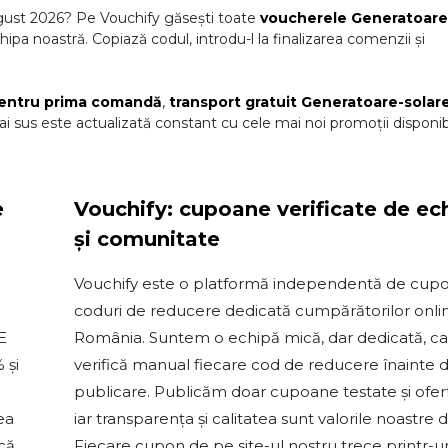
gust
2026
? Pe Vouchify găsești toate
voucherele
Generatoare
chipa noastră. Copiază codul, introdu-l la finalizarea comenzii și
entru prima comandă
,
transport gratuit
Generatoare-solar
i sus este actualizată constant cu cele mai noi promoții disponib
e
Vouchify: cupoane verificate de ec
și comunitate
Vouchify este o platformă independentă de cupo
coduri de reducere dedicată cumpărătorilor onli
E
România. Suntem o echipă mică, dar dedicată, c
 și
verifică manual fiecare cod de reducere înainte 
publicare. Publicăm doar cupoane testate și ofert
ea
iar transparența și calitatea sunt valorile noastre 
 că
Fiecare cupon de pe site-ul nostru trece printr-u