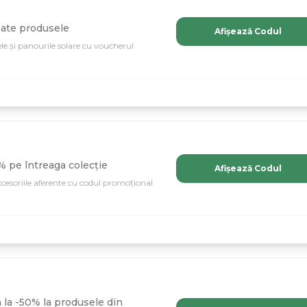
oate produsele
Afișează Codul
le și panourile solare cu voucherul
 pe întreaga colecție
Afișează Codul
ccesoriile aferente cu codul promoțional
la -50% la produsele din