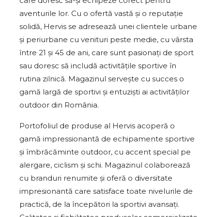
care doresc să-și echipeze corect pentru
aventurile lor. Cu o ofertă vastă și o reputație
solidă, Hervis se adresează unei clientele urbane
și periurbane cu venituri peste medie, cu vârsta
între 21 și 45 de ani, care sunt pasionați de sport
sau doresc să includă activitățile sportive în
rutina zilnică. Magazinul servește cu succes o
gamă largă de sportivi și entuziști ai activităților
outdoor din România.
Portofoliul de produse al Hervis acoperă o
gamă impressionantă de echipamente sportive
și îmbrăcăminte outdoor, cu accent special pe
alergare, ciclism și schi. Magazinul colaborează
cu branduri renumite și oferă o diversitate
impresionantă care satisface toate nivelurile de
practică, de la începători la sportivi avansați.