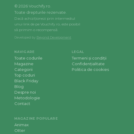
©
2026
Vouchify.ro.
Toate drepturile rezervate.
Dacă achiziționezi prin intermediul
unui link de pe Vouchify.ro, este posibil
să primim o recompensă.
Developed by
Beyond Development
NAVIGARE
LEGAL
Toate codurile
Termeni și condiții
Magazine
Confidențialitate
Categorii
Politica de cookies
Top coduri
Black Friday
Blog
Despre noi
Metodologie
Contact
MAGAZINE POPULARE
Animax
Otter