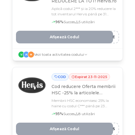
REDUCERE LA TOT! Hervis.ro
Aplică codul 2*** și ia 20% reducere la
tot inventarul Hervis până pe 31
decembrie
96
%
Succes
5
utilizări
Afișează Codul
ALE
Vezi toata activitatea codului
V
A
M
COD
Expirat
23
-
11
-
2025
Cod reducere
Oferta membrii
HSC -25% la articolele
selectate
Membrii HSC economisesc 25% la
haine cu codul C*** până pe 23
noiembrie
95
%
Succes
8
utilizări
Afișează Codul
B25