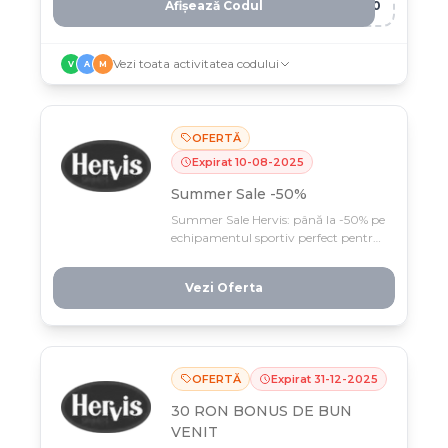
Afișează Codul
-10
Vezi toata activitatea codului
V
A
M
OFERTĂ
Expirat
10
-
08
-
2025
Summer Sale -50%
Summer Sale Hervis: până la -50% pe
echipamentul sportiv perfect pentru
aventurile tale de vară! Din 26 iunie
până 10 august, profită de prețuri
Vezi Oferta
reduse în magazinele fizice și online.
OFERTĂ
Expirat
31
-
12
-
2025
30 RON BONUS DE BUN
VENIT