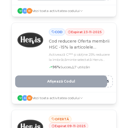
Vezi toata activitatea codului
V
A
M
COD
Expirat
23
-
11
-
2025
Cod reducere
Oferta membrii
HSC -15% la articolele
selectate
Activează C*** și obține 25% reducere
la îmbrăcăminte selectată Hervis
până pe 23 noiembrie
96
%
Succes
7
utilizări
Afișează Codul
B15
Vezi toata activitatea codului
V
A
M
OFERTĂ
Expirat
09
-
11
-
2025