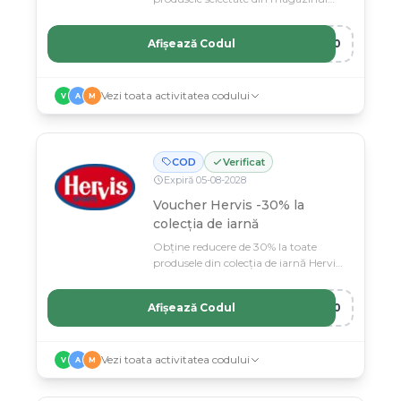
Hervis. Ofertă exclusivă cu stoc
limitat.
Afișează Codul
D50
Vezi toata activitatea codului
V
A
M
COD
Verificat
Expiră
05
-
08
-
2028
Voucher Hervis -30% la
colecția de iarnă
Obține reducere de 30% la toate
produsele din colecția de iarnă Hervis.
Ofertă limitată pentru sezonul rece.
Afișează Codul
A30
Vezi toata activitatea codului
V
A
M