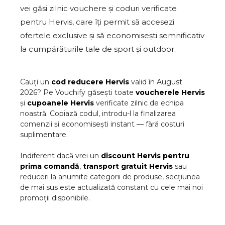
vei găsi zilnic vouchere și coduri verificate
pentru Hervis, care îți permit să accesezi
ofertele exclusive și să economisești semnificativ
la cumpărăturile tale de sport și outdoor.
Cauți un
cod reducere
Hervis
valid în
August
2026
? Pe Vouchify găsești toate
voucherele
Hervis
și
cupoanele
Hervis
verificate zilnic de echipa
noastră. Copiază codul, introdu-l la finalizarea
comenzii și economisești instant — fără costuri
suplimentare.
Indiferent dacă vrei un
discount
Hervis
pentru
prima comandă
,
transport gratuit
Hervis
sau
reduceri la anumite categorii de produse, secțiunea
de mai sus este actualizată constant cu cele mai noi
promoții disponibile.