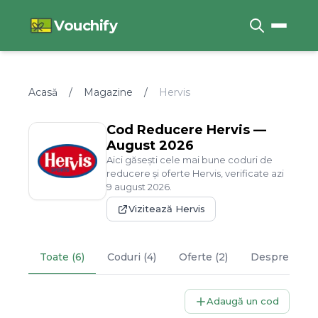
Vouchify
Acasă
/
Magazine
/
Hervis
Cod Reducere
Hervis
—
August
2026
Aici găsești cele mai bune coduri de
reducere și oferte
Hervis
, verificate azi
9
august
2026
.
Vizitează
Hervis
Toate (6)
Coduri (4)
Oferte (2)
Despre
Herv
Adaugă un cod