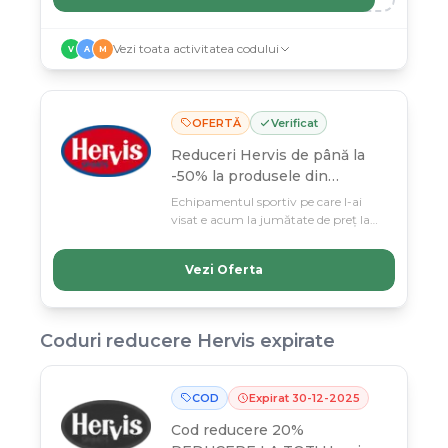
Vezi toata activitatea codului
V
A
M
OFERTĂ
Verificat
Reduceri Hervis de până la
-50% la produsele din
selecție
Echipamentul sportiv pe care l-ai
visat e acum la jumătate de preț la
Hervis — profită de reducerile de până
la -50% valabile până 11 martie. De la
Vezi Oferta
echipament de fitness la haine de
sport, selectia aceasta e perfecta
pentru cei care isi incep sezonul activ
acum.
Coduri reducere
Hervis
expirate
COD
Expirat
30
-
12
-
2025
Cod reducere
20%