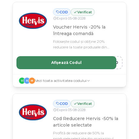
COD
Verificat
Expiră
05
-
08
-
2028
Voucher Hervis -20% la
întreaga comandă
Folosește codul și obține 20%
reducere la toate produsele din
comanda ta la Hervis.
Afișează Codul
D20
Vezi toata activitatea codului
V
A
M
COD
Verificat
Expiră
05
-
08
-
2028
Cod Reducere Hervis -50% la
articole selectate
Profită de reducere de 50% la
produsele selectate din magazinul