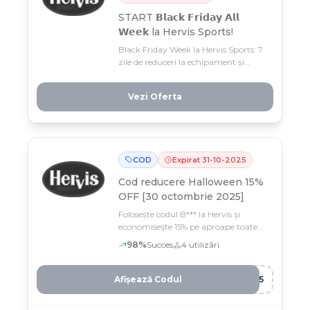
START 𝗕𝗹𝗮𝗰𝗸 𝗙𝗿𝗶𝗱𝗮𝘆 𝗔𝗹𝗹
𝗪𝗲𝗲𝗸 la Hervis Sports!
Black Friday Week la Hervis Sports: 7
zile de reduceri la echipament și
ținute sportive pentru sezonul rece
(3-9 noiembrie). Profită acum de
Vezi Oferta
prețuri mai mici la articolele tale
favorite înainte ca stocurile să se
epuizeze!
COD
Expirat
31
-
10
-
2025
Cod reducere
Halloween 15%
OFF [30 octombrie 2025]
Folosește codul B*** la Hervis și
economisește 15% pe aproape toate
produsele sportive de Halloween
98
%
Succes
4
utilizări
Afișează Codul
U15