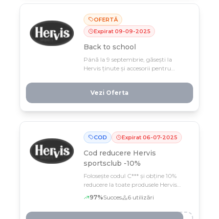
OFERTĂ
Expirat
09
-
09
-
2025
Back to school
Până la 9 septembrie, găsești la
Hervis ținute și accesorii pentru
școală la prețuri care merită cel mai
bun 10. Profită acum din magazine
Vezi Oferta
și online — noul an școlar te așteaptă
cu oferte care sună a victorie!
COD
Expirat
06
-
07
-
2025
Cod reducere
Hervis
sportsclub -10%
Folosește codul C*** și obține 10%
reducere la toate produsele Hervis
Sports Club, inclusiv cele deja în
97
%
Succes
6
utilizări
ofertă, până pe 6 iulie