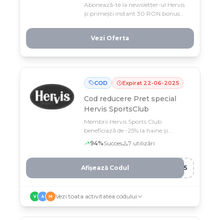
Abonează-te la newsletter-ul Hervis
și primești instant 30 RON bonus
pentru următoarea comandă! Valabil
până la finele anului pe orice articol
Vezi Oferta
din magazin, cu minimă de 300
RON.
COD
Expirat
22
-
06
-
2025
Cod reducere
Pret special
Hervis SportsClub
Membrii Hervis Sports Club
beneficiază de -25% la haine și
încălțăminte cu codul C***, până la
94
%
Succes
7
utilizări
22 iunie
Afișează Codul
B15
Vezi toata activitatea codului
V
A
M