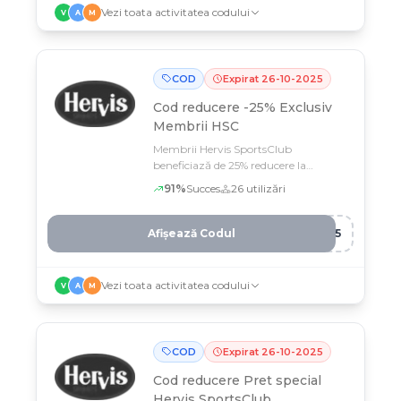
Vezi toata activitatea codului
V
A
M
COD
Expirat
26
-
10
-
2025
Cod reducere
-25% Exclusiv
Membrii HSC
Membrii Hervis SportsClub
beneficiază de 25% reducere la
îmbrăcăminte cu codul CLU*** până
91
%
Succes
26
utilizări
pe 26 octombrie
Afișează Codul
B25
Vezi toata activitatea codului
V
A
M
COD
Expirat
26
-
10
-
2025
Cod reducere
Pret special
Hervis SportsClub