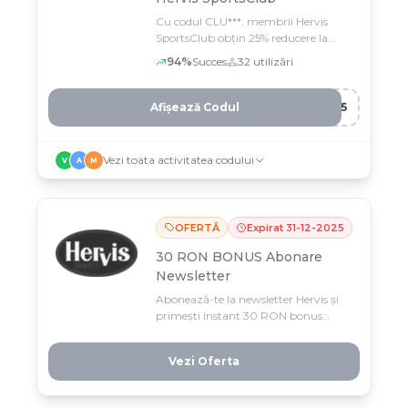
Cu codul CLU***, membrii Hervis
SportsClub obțin 25% reducere la
îmbrăcăminte selectată până pe 26
94
%
Succes
32
utilizări
octombrie
Afișează Codul
B15
Vezi toata activitatea codului
V
A
M
OFERTĂ
Expirat
31
-
12
-
2025
30 RON BONUS Abonare
Newsletter
Abonează-te la newsletter Hervis și
primești instant 30 RON bonus
pentru comenzi de peste 300 RON.
Profită până la 31 decembrie 2025 și
Vezi Oferta
economisește imediat pe articolele
tale preferate din magazinul online!