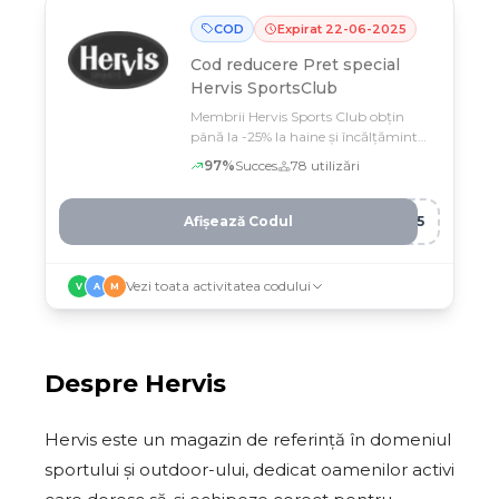
COD
Expirat
22
-
06
-
2025
Cod reducere
Pret special
Hervis SportsClub
Membrii Hervis Sports Club obțin
până la -25% la haine și încălțăminte
cu codul CLU***
97
%
Succes
78
utilizări
Afișează Codul
B25
Vezi toata activitatea codului
V
A
M
Despre
Hervis
Hervis este un magazin de referință în domeniul
sportului și outdoor-ului, dedicat oamenilor activi